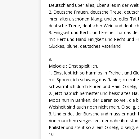
Deutschland über alles, über alles in der Welt 
2. Deutsche Frauen, deutsche Treue, deutsch
ihren alten, schönen Klang, und zu edler Ta
deutsche Treue, deutscher Wein und deutsc
3. Einigkeit und Recht und Freiheit für das de
mit Herz und Hand Einigkeit und Recht und Fr
Glückes, blühe, deutsches Vaterland.
9.
Melodie : Einst spielt’ ich.
1. Einst lebt ich so harmlos in Freiheit und Glü
mit Sporen, ich schwang das Rapier; zu froh
schwärmt ich durch Fluren und Hain. O selig, 
2. Jetzt hab’ ich Semester und heiss’ altes Ha
Moos nun in Bänken, der Bären so viel, die br
Weisheit sind auch noch nicht mein. O selig, o
3. Und endet der Bursche und muss er nach
Von manchem vergessen, der nahe ihm stand, v
Philister und steht so allein! O selig, o selig,
10.