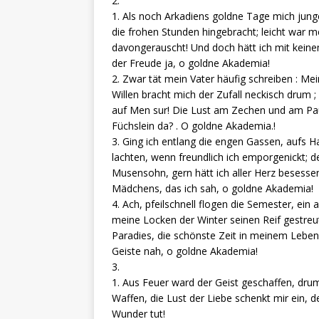
2.
1. Als noch Arkadiens goldne Tage mich jun
die frohen Stunden hingebracht; leicht war m
davongerauscht! Und doch hätt ich mit keinem 
der Freude ja, o goldne Akademia!
2. Zwar tät mein Vater häufig schreiben : Me
Willen bracht mich der Zufall neckisch drum ;
auf Men sur! Die Lust am Zechen und am Pauk
Füchslein da? . O goldne Akademia.!
3. Ging ich entlang die engen Gassen, aufs 
lachten, wenn freundlich ich emporgenickt; d
Musensohn, gern hätt ich aller Herz besesse
Mädchens, das ich sah, o goldne Akademia!
4. Ach, pfeilschnell flogen die Semester, ei
meine Locken der Winter seinen Reif gestreut
Paradies, die schönste Zeit in meinem Leben, 
Geiste nah, o goldne Akademia!
3.
1. Aus Feuer ward der Geist geschaffen, drum
Waffen, die Lust der Liebe schenkt mir ein,
Wunder tut!