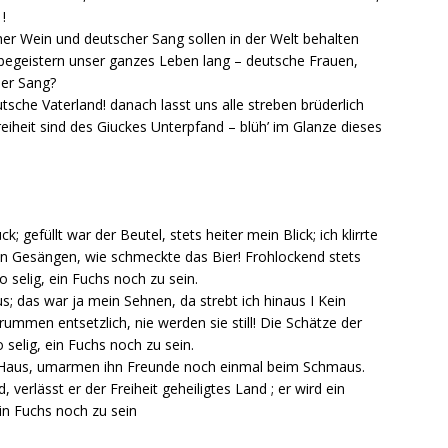
!
er Wein und deutscher Sang sollen in der Welt behalten
t begeistern unser ganzes Leben lang – deutsche Frauen,
her Sang?
utsche Vaterland! danach lasst uns alle streben brüderlich
eiheit sind des Giuckes Unterpfand – blüh’ im Glanze dieses
ck; gefüllt war der Beutel, stets heiter mein Blick; ich klirrte
en Gesängen, wie schmeckte das Bier! Frohlockend stets
o selig, ein Fuchs noch zu sein.
us; das war ja mein Sehnen, da strebt ich hinaus I Kein
ummen entsetzlich, nie werden sie still! Die Schätze der
 selig, ein Fuchs noch zu sein.
 Haus, umarmen ihn Freunde noch einmal beim Schmaus.
erlässt er der Freiheit geheiligtes Land ; er wird ein
 ein Fuchs noch zu sein