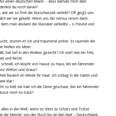
t für einen deutschen Mann: – dass damals mich dein
, denkst du noch daran?
, wie wir so froh die Burschenzeit verlebt? Oft ging’s uns
hab’n wir nie gebebt. Wenn uns der nervus rerum dann
n, dem man alsdann die Klassiker verkeilte – o Freund und
raucht, stumm irr’ ich und träumend umher. Es taumeln die
e Wellen ins Meer.
lt, hat tief in den Wolken gezecht l Ich steh’ wie ein Fels,
heit und Recht.
so schnell, ich klopfe von Hause zu Haus; bin ein fahrender
h vor Wetter und Graus?
ll flackert im Winde ihr Haar. Ich schlag’ in die Saiten und
wie klar !
t so bell; nie hab’ ich die Dirne geschaut. Bin ein fahrender
 küsst mich so traut?
 alles in der Welt, wenn es stets zu Schutz und Trutze
n die Memel, von der Etsch bis an den Beit – Deutschland,