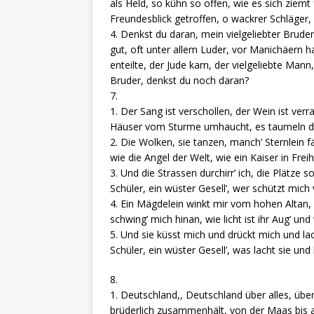
als Held, so kühn so offen, wie es sich ziem
Freundesblick getroffen, o wackrer Schläger
4. Denkst du daran, mein vielgeliebter Bruder
gut, oft unter allem Luder, vor Manichäern 
enteilte, der Jude kam, der vielgeliebte Man
Bruder, denkst du noch daran?
7.
1. Der Sang ist verschollen, der Wein ist ver
Häuser vom Sturme umhaucht, es taumeln di
2. Die Wolken, sie tanzen, manch’ Sternlein fäl
wie die Angel der Welt, wie ein Kaiser in Frei
3. Und die Strassen durchirr’ ich, die Plätze 
Schüler, ein wüster Gesell’, wer schützt mic
4. Ein Mägdelein winkt mir vom hohen Altan, he
schwing’ mich hinan, wie licht ist ihr Aug’ und 
5. Und sie küsst mich und drückt mich und lach
Schüler, ein wüster Gesell’, was lacht sie und
8.
1. Deutschland,, Deutschland über alles, über
brüderlich zusammenhält, von der Maas bis a