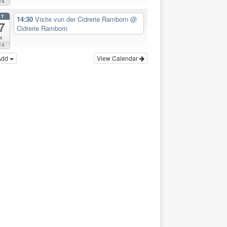
26
CT
14:30
Visite vun der Cidrerie Ramborn
@
7
Cidrerie Ramborn
t
26
Add
View Calendar