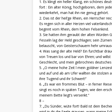
1. Es klingt ein heller Klang, ein schönes 
fort : Ein alter König, hochgeboren, dem je
wiederkehrt, man hat ihn nie genug gehört.
2. Das ist der heil’ge Rhein, ein Herrscher r
Es regen sich in aller Herzen viel vaterlän
beginnt vom Rhein, dem hohen Felsenkind.
3. Sie hatten ihm geraubt der alten Würden 
Fesseln lag der Held geschlagen; sein Zürne
belauscht, von Geisterschauern hehr umraus
4. Was sang der alte Held? Ein furchtbar dräu
von Treuen los und bar von Ehren; und wills
Geschlecht, und mein gebrochnes deutsches
5. „O meine hohe Zeit l mein goldner Lenzesta
und auf und ab am Ufer wallten die stolzen ad
ihre Tugend und ihr Schwert!”
6. „Es war ein frommes Blut – in ferner Ries
singt es noch in späten Tagen, wie den ersch
meinem Bette liegt’s versenkt.”
8 –
7. „Du Sünder, wüte fort! Bald ist dein Becher
wird in dir die Seele grausen, wann meine S