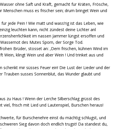
Wasser ohne Saft und Kraft, gemacht fur Kräten, Frösche,
r Menschen muss es frischer sein; drum bringet Wein und
fur jede Pein ! Wie matt und wass’rig ist das Leben, wie
nzig leuchten kann, nicht zündest deine Lichter anl
Herzensherrlichkeit im nassen Jammer lüngst ersoffen und
er Wassernot des Mutes Sporn, der Sorge Tod.
 frohen Brüder, stosset an: ,Dem frischen, kühnen Wind im
uft Wein, klingt Wein und aber Wein ! Und trinket aus und
m schenkt mir süsses Feuer ein! Die Lust der Lieder und der
 der Trauben susses Sonnenblut, das Wunder glaubt und
aus zu Haus ! Wenn der Lerche Silberschlag grüsst des
 viel, frisch mit Lied und Lautenspiel, Burschen heraus!
hwerte, für Burschenehre einst du mächtig schlugst, und
 schweren Sieg davon doch endlich trugst! Da standest du,