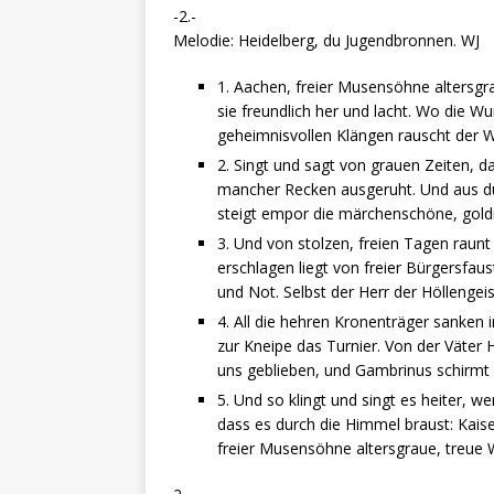
-2.-
Melodie: Heidelberg, du Jugendbronnen. WJ
1. Aachen, freier Musensöhne altersgra
sie freundlich her und lacht. Wo die W
geheimnisvollen Klängen rauscht der W
2. Singt und sagt von grauen Zeiten, da
mancher Recken ausgeruht. Und aus du
steigt empor die märchenschöne, goldne
3. Und von stolzen, freien Tagen raun
erschlagen liegt von freier Bürgersfau
und Not. Selbst der Herr der Höllengei
4. All die hehren Kronenträger sanken
zur Kneipe das Turnier. Von der Väter 
uns geblieben, und Gambrinus schirmt d
5. Und so klingt und singt es heiter, w
dass es durch die Himmel braust: Kaise
freier Musensöhne altersgraue, treue 