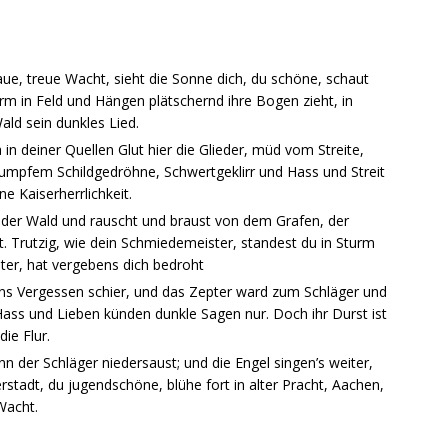
ue, treue Wacht, sieht die Sonne dich, du schöne, schaut
urm in Feld und Hängen plätschernd ihre Bogen zieht, in
ald sein dunkles Lied.
 in deiner Quellen Glut hier die Glieder, müd vom Streite,
mpfem Schildgedröhne, Schwertgeklirr und Hass und Streit
 Kaiserherrlichkeit.
t der Wald und rauscht und braust von dem Grafen, der
st. Trutzig, wie dein Schmiedemeister, standest du in Sturm
ster, hat vergebens dich bedroht
 ins Vergessen schier, und das Zepter ward zum Schläger und
Hass und Lieben künden dunkle Sagen nur. Doch ihr Durst ist
ie Flur.
enn der Schläger niedersaust; und die Engel singen’s weiter,
rstadt, du jugendschöne, blühe fort in alter Pracht, Aachen,
Wacht.