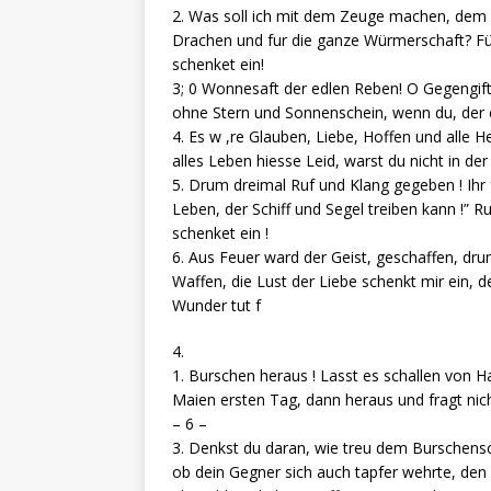
2. Was soll ich mit dem Zeuge machen, dem 
Drachen und fur die ganze Würmerschaft? Fü
schenket ein!
3; 0 Wonnesaft der edlen Reben! O Gegengift 
ohne Stern und Sonnenschein, wenn du, der ei
4. Es w ,re Glauben, Liebe, Hoffen und alle 
alles Leben hiesse Leid, warst du nicht in d
5. Drum dreimal Ruf und Klang gegeben ! Ihr
Leben, der Schiff und Segel treiben kann !” R
schenket ein !
6. Aus Feuer ward der Geist, geschaffen, dru
Waffen, die Lust der Liebe schenkt mir ein,
Wunder tut f
4.
1. Burschen heraus ! Lasst es schallen von H
Maien ersten Tag, dann heraus und fragt nicht
– 6 –
3. Denkst du daran, wie treu dem Burschensc
ob dein Gegner sich auch tapfer wehrte, den