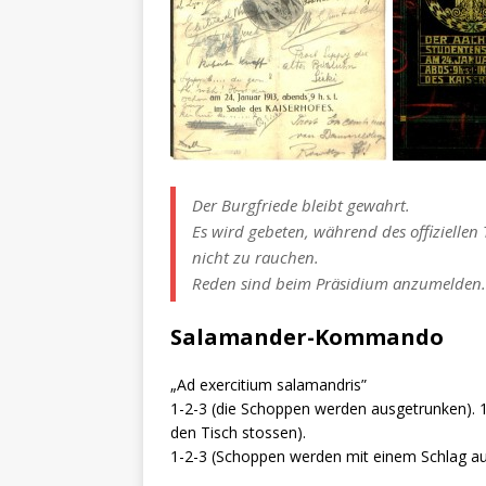
Der Burgfriede bleibt gewahrt.
Es wird gebeten, während des offiziellen T
nicht zu rauchen.
Reden sind beim Präsidium anzumelden.
Salamander-Kommando
„Ad exercitium salamandris”
1-2-3 (die Schoppen werden ausgetrunken). 1-
den Tisch stossen).
1-2-3 (Schoppen werden mit einem Schlag auf 