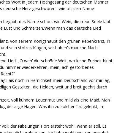
deutsches Wort in jedem Hochgesang der deutschen Männer
des deutsche Herz geschworen ; wie oft sein Name
eich begabt, des Name schon, wie Wein, die treue Seele labt.
dsche Lust und Schmerzen,’wenn man das deutsche Lied
Glanz, von seinem Königshaupt den grünen Rebenkranz, In
n und sein stolzes Klagen, wir haben’s manche Nacht
cht.
end Lied: „O weh’ dir, schn5de Welt, wo keine Freiheit blüht,
t du nimmer wiederkehren, mein, ach gestorbenes
 Recht?”
g l ais noch in Herrlichkeit mein Deutschland vor mir lag,
ligen Gestalten, die Helden, weit und breit geehrt durch
enzeit, voll kühnem Leuenmut und mild als eine Maid. Man
lug der arge Hagen. Was ihn zu solcher Tat gelenkt, in
 voll; der Nibelungen Hort ersteht wohl, wann er soll. Es
chrecken dich umbrausen. Ich habe wohl und treu bewahrt