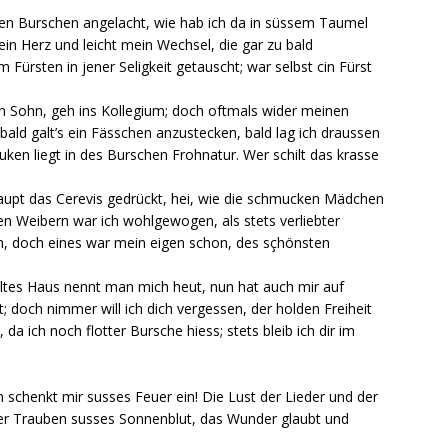
gen Burschen angelacht, wie hab ich da in süssem Taumel
ein Herz und leicht mein Wechsel, die gar zu bald
Fürsten in jener Seligkeit getauscht; war selbst cin Fürst
in Sohn, geh ins Kollegium; doch oftmals wider meinen
 bald galt’s ein Fässchen anzustecken, bald lag ich draussen
en liegt in des Burschen Frohnatur. Wer schilt das krasse
Haupt das Cerevis gedrückt, hei, wie die schmucken Mädchen
en Weibern war ich wohlgewogen, als stets verliebter
n, doch eines war mein eigen schon, des sçhönsten
n altes Haus nennt man mich heut, nun hat auch mir auf
; doch nimmer will ich dich vergessen, der holden Freiheit
da ich noch flotter Bursche hiess; stets bleib ich dir im
 schenkt mir susses Feuer ein! Die Lust der Lieder und der
 der Trauben susses Sonnenblut, das Wunder glaubt und