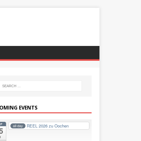
OMING EVENTS
EP
REEL 2026 zu Oochen
all-day
5
i