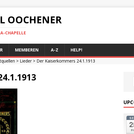
 AL OOCHENER
LA-CHAPELLE
R
MEMBEREN
A-Z
HELP!
ftquellen
>
Lieder
> Der Kaiserkommers 24.1.1913
4.1.1913
UPC
S
2
Fr