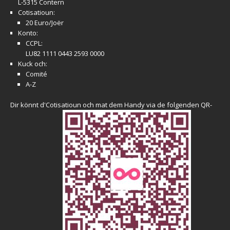
L-5315 Contern
Cotisatioun:
20 Euro/Joër
Konto:
CCPL:
LU82 1111 0443 2593 0000
Kuck och:
Comité
A-Z
Dir könnt d'Cotisatioun och mat dem Handy via de folgenden QR-