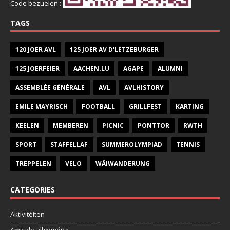
Code bezuelen :
TAGS
120 JOER AVL
125 JOER AV D'LETZEBURGER
125 JOERFEIER
AACHEN.LU
AGAPE
ALUMNI
ASSEMBLÉE GÉNÉRALE
AVL
AVLHISTORY
EMILE MAYRISCH
FOOTBALL
GRILLFEST
KARTING
KEELEN
MEMBEREN
PICNIC
PONTTOR
RWTH
SPORT
STAFFELLAF
SUMMEROLYMPIAD
TENNIS
TREPPELEN
VELO
WÄIWANDERUNG
CATEGORIES
Aktivitéiten