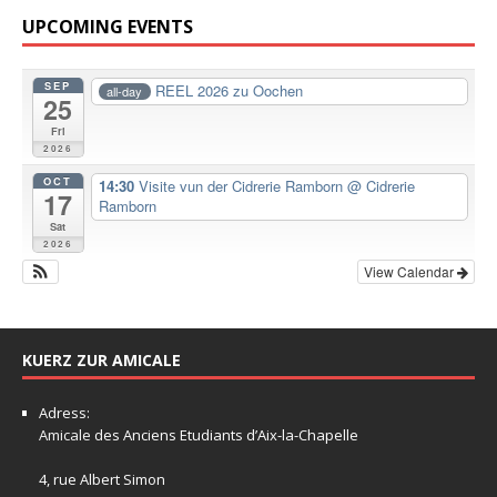
UPCOMING EVENTS
SEP
REEL 2026 zu Oochen
all-day
25
Fri
2026
OCT
14:30
Visite vun der Cidrerie Ramborn
@ Cidrerie
17
Ramborn
Sat
2026
View Calendar
KUERZ ZUR AMICALE
Adress:
Amicale
des Anciens Etudiants d’Aix-la-Chapelle
4, rue Albert Simon