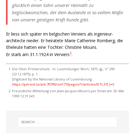
glücklich einen Sohn unserer Heimath zu
beglückwünschen, der dem Auslande in so vollem Maße
von unserer geistigen Kraft Kunde gibt.
Er liess sich später im belgischen Verviers als ingenieur-
architecte nieder. Er heiratete Marie Catherine Romberg, die
Eheleute hatten eine Tochter: Christine Mouris.
2
Er starb am 31.1.1924 in Verviers
.
Die Ober-Primärschule.. In: Luxemburger Wort, 1875. Jg., nº 299
(22.12.1875), p. 1.
[Digitised by the National Library of Luxembourg,
https://persist.lu/ark:70795/zvt177/pages/1/articles/DTL37
]
[
↩
]
Freundliche Mitteilung von Jean-Jacques Mouris per Email am 20. Mai
1999 12:31
[
↩
]