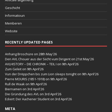
Amicale allgeméng
Geschicht
Informatioun
Memberen
Website
RECENTLY UPDATED PAGES
Anhang Broschüre
on 28th May'26
Den AVL Chouer aus der Siicht vum Dirigent
on 21st May'26
AVLHISTORY – DIE CHRONIK – TEIL I
on 9th April'26
Zum Geleit
on 9th April'26
Vun der Drëppchen bis zum Lion sleeps tonight
on 9th April'26
Pierre MOURIS (1851-1918)
on 9th April'26
Rull de Waak
on 9th April'26
Biernamen
on 3rd April'26
Die Gründung des AVL
on 3rd April'26
Eckert: Der Aachener Student
on 3rd April'26
META