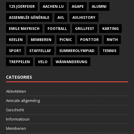
125 JOERFEIER
AACHEN.LU
AGAPE
ALUMNI
ASSEMBLÉE GÉNÉRALE
AVL
AVLHISTORY
EMILE MAYRISCH
FOOTBALL
GRILLFEST
KARTING
KEELEN
MEMBEREN
PICNIC
PONTTOR
RWTH
SPORT
STAFFELLAF
SUMMEROLYMPIAD
TENNIS
TREPPELEN
VELO
WÄIWANDERUNG
CATEGORIES
Aktivitéiten
Amicale allgeméng
Geschicht
Informatioun
Memberen