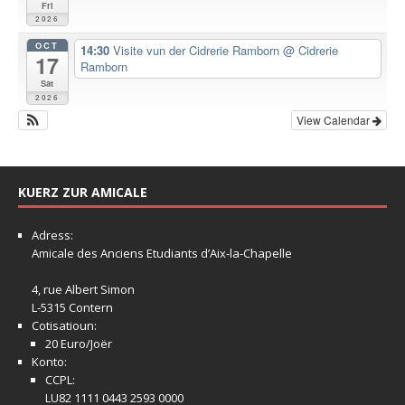
Fri
2026
OCT
14:30
Visite vun der Cidrerie Ramborn
@ Cidrerie
17
Ramborn
Sat
2026
View Calendar
KUERZ ZUR AMICALE
Adress:
Amicale
des Anciens Etudiants d’Aix-la-Chapelle
4, rue Albert Simon
L-5315 Contern
Cotisatioun:
20 Euro/Joër
Konto:
CCPL:
LU82 1111 0443 2593 0000