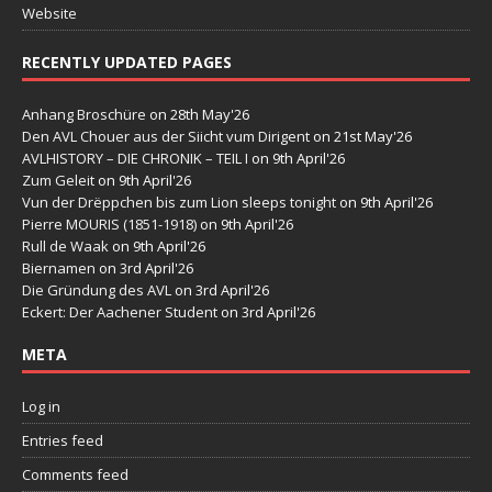
Website
RECENTLY UPDATED PAGES
Anhang Broschüre
on 28th May'26
Den AVL Chouer aus der Siicht vum Dirigent
on 21st May'26
AVLHISTORY – DIE CHRONIK – TEIL I
on 9th April'26
Zum Geleit
on 9th April'26
Vun der Drëppchen bis zum Lion sleeps tonight
on 9th April'26
Pierre MOURIS (1851-1918)
on 9th April'26
Rull de Waak
on 9th April'26
Biernamen
on 3rd April'26
Die Gründung des AVL
on 3rd April'26
Eckert: Der Aachener Student
on 3rd April'26
META
Log in
Entries feed
Comments feed