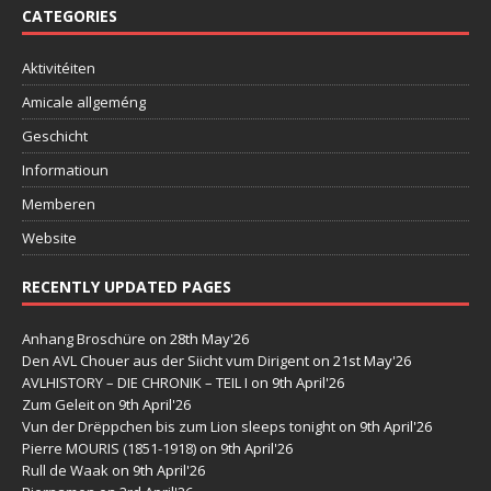
CATEGORIES
Aktivitéiten
Amicale allgeméng
Geschicht
Informatioun
Memberen
Website
RECENTLY UPDATED PAGES
Anhang Broschüre
on 28th May'26
Den AVL Chouer aus der Siicht vum Dirigent
on 21st May'26
AVLHISTORY – DIE CHRONIK – TEIL I
on 9th April'26
Zum Geleit
on 9th April'26
Vun der Drëppchen bis zum Lion sleeps tonight
on 9th April'26
Pierre MOURIS (1851-1918)
on 9th April'26
Rull de Waak
on 9th April'26