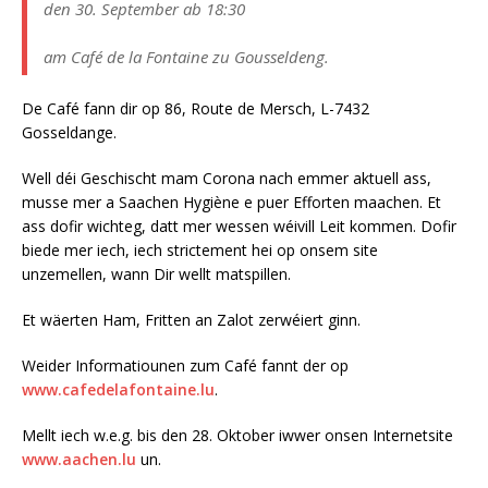
den 30. September ab 18:30
am Café de la Fontaine zu Gousseldeng.
De Café fann dir op 86, Route de Mersch, L-7432
Gosseldange.
Well déi Geschischt mam Corona nach emmer aktuell ass,
musse mer a Saachen Hygiène e puer Efforten maachen. Et
ass dofir wichteg, datt mer wessen wéivill Leit kommen. Dofir
biede mer iech, iech strictement hei op onsem site
unzemellen, wann Dir wellt matspillen.
Et wäerten Ham, Fritten an Zalot zerwéiert ginn.
Weider Informatiounen zum Café fannt der op
www.cafedelafontaine.lu
.
Mellt iech w.e.g. bis den 28. Oktober iwwer onsen Internetsite
www.aachen.lu
un.