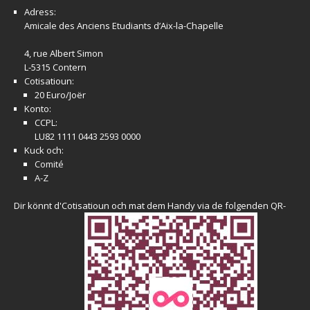
Adress:
Amicale
des Anciens Etudiants d’Aix-la-Chapelle
4, rue Albert Simon
L-5315 Contern
Cotisatioun:
20 Euro/Joër
Konto:
CCPL:
LU82 1111 0443 2593 0000
Kuck och:
Comité
A-Z
Dir könnt d'Cotisatioun och mat dem Handy via de folgenden QR-