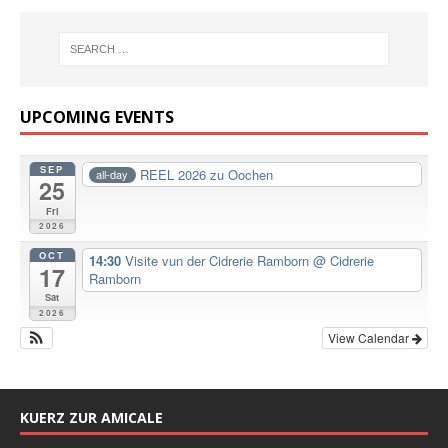
UPCOMING EVENTS
SEP
REEL 2026 zu Oochen
all-day
25
Fri
2026
OCT
14:30
Visite vun der Cidrerie Ramborn
@ Cidrerie
17
Ramborn
Sat
2026
View Calendar
KUERZ ZUR AMICALE