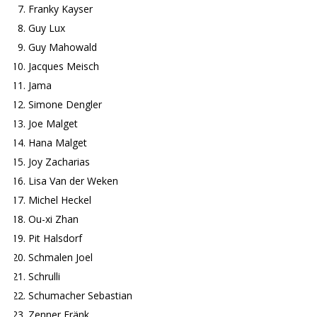
Franky Kayser
Guy Lux
Guy Mahowald
Jacques Meisch
Jama
Simone Dengler
Joe Malget
Hana Malget
Joy Zacharias
Lisa Van der Weken
Michel Heckel
Ou-xi Zhan
Pit Halsdorf
Schmalen Joel
Schrulli
Schumacher Sebastian
Zenner Fränk