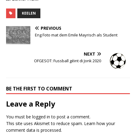
KEELEN
PREVIOUS
Eng Foto mat dem Emile Mayrisch als Student
NEXT
OFGESOT: Fussball géint di Jonk 2020
BE THE FIRST TO COMMENT
Leave a Reply
You must be
logged in
to post a comment.
This site uses Akismet to reduce spam.
Learn how your
comment data is processed.