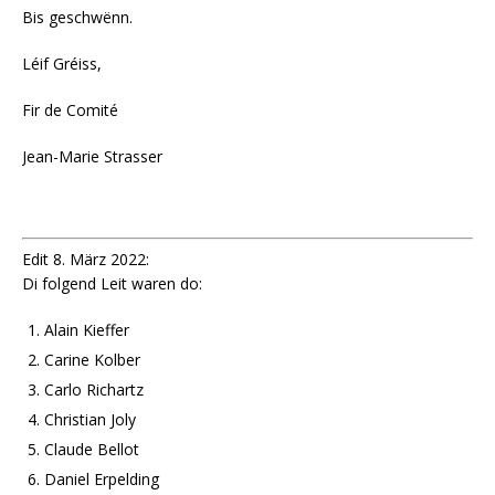
Bis geschwënn.
Léif Gréiss,
Fir de Comité
Jean-Marie Strasser
Edit 8. März 2022:
Di folgend Leit waren do:
Alain Kieffer
Carine Kolber
Carlo Richartz
Christian Joly
Claude Bellot
Daniel Erpelding