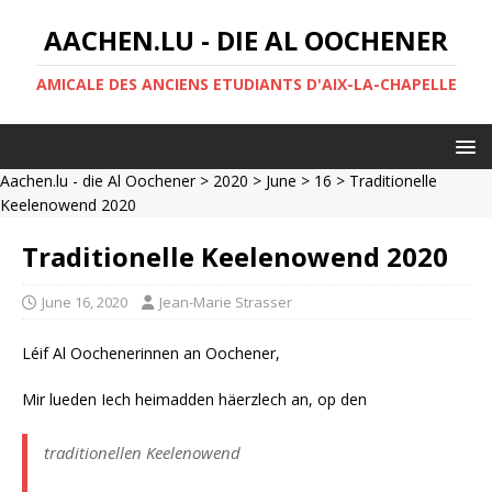
AACHEN.LU - DIE AL OOCHENER
AMICALE DES ANCIENS ETUDIANTS D'AIX-LA-CHAPELLE
Aachen.lu - die Al Oochener
>
2020
>
June
>
16
> Traditionelle
Keelenowend 2020
Traditionelle Keelenowend 2020
June 16, 2020
Jean-Marie Strasser
Léif Al Oochenerinnen an Oochener,
Mir lueden Iech heimadden häerzlech an, op den
traditionellen Keelenowend