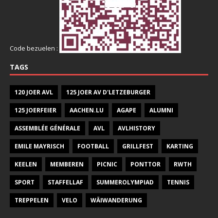
Code bezuelen :
TAGS
120 JOER AVL
125 JOER AV D'LETZEBURGER
125 JOERFEIER
AACHEN.LU
AGAPE
ALUMNI
ASSEMBLÉE GÉNÉRALE
AVL
AVLHISTORY
EMILE MAYRISCH
FOOTBALL
GRILLFEST
KARTING
KEELEN
MEMBEREN
PICNIC
PONTTOR
RWTH
SPORT
STAFFELLAF
SUMMEROLYMPIAD
TENNIS
TREPPELEN
VELO
WÄIWANDERUNG