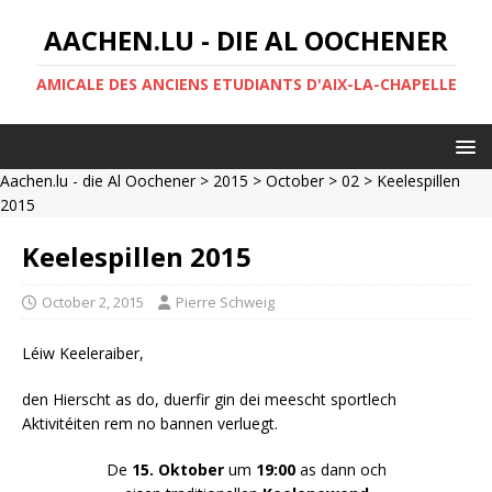
AACHEN.LU - DIE AL OOCHENER
AMICALE DES ANCIENS ETUDIANTS D'AIX-LA-CHAPELLE
Aachen.lu - die Al Oochener
>
2015
>
October
>
02
> Keelespillen
2015
Keelespillen 2015
October 2, 2015
Pierre Schweig
Léiw Keeleraiber,
den Hierscht as do, duerfir gin dei meescht sportlech
Aktivitéiten rem no bannen verluegt.
De
15. Oktober
um
19:00
as dann och