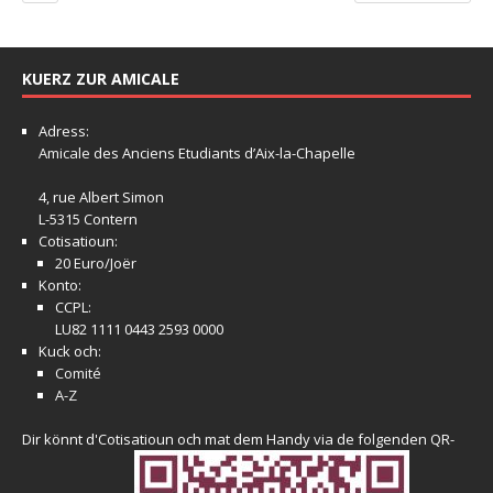
KUERZ ZUR AMICALE
Adress:
Amicale
des Anciens Etudiants d’Aix-la-Chapelle
4, rue Albert Simon
L-5315 Contern
Cotisatioun:
20 Euro/Joër
Konto:
CCPL:
LU82 1111 0443 2593 0000
Kuck och:
Comité
A-Z
Dir könnt d'Cotisatioun och mat dem Handy via de folgenden QR-