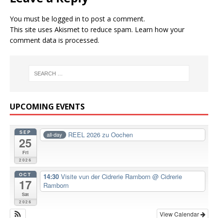
You must be
logged in
to post a comment.
This site uses Akismet to reduce spam.
Learn how your
comment data is processed.
UPCOMING EVENTS
SEP
REEL 2026 zu Oochen
all-day
25
Fri
2026
OCT
14:30
Visite vun der Cidrerie Ramborn
@ Cidrerie
17
Ramborn
Sat
2026
View Calendar