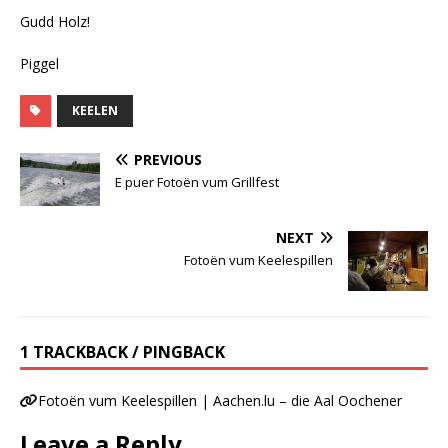
Gudd Holz!
Piggel
KEELEN
PREVIOUS
E puer Fotoën vum Grillfest
NEXT
Fotoën vum Keelespillen
1 TRACKBACK / PINGBACK
Fotoën vum Keelespillen | Aachen.lu – die Aal Oochener
Leave a Reply