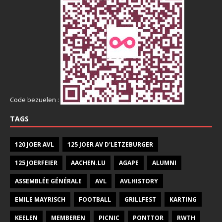
Code bezuelen :
TAGS
120 JOER AVL
125 JOER AV D'LETZEBURGER
125 JOERFEIER
AACHEN.LU
AGAPE
ALUMNI
ASSEMBLÉE GÉNÉRALE
AVL
AVLHISTORY
EMILE MAYRISCH
FOOTBALL
GRILLFEST
KARTING
KEELEN
MEMBEREN
PICNIC
PONTTOR
RWTH