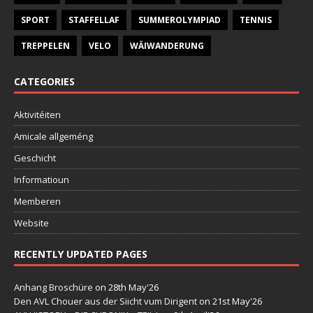
SPORT
STAFFELLAF
SUMMEROLYMPIAD
TENNIS
TREPPELEN
VELO
WÄIWANDERUNG
CATEGORIES
Aktivitéiten
Amicale allgeméng
Geschicht
Informatioun
Memberen
Website
RECENTLY UPDATED PAGES
Anhang Broschüre
on 28th May'26
Den AVL Chouer aus der Siicht vum Dirigent
on 21st May'26