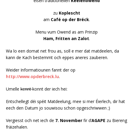
eisen traditionellen
Keelenowend
zu
Koplescht
am
Café op der Bréck
.
Menu vum Owend as am Prinzip
Ham, Fritten an Zalot
.
Wa lo een domat net frou as, soll e mer dat matdeelen, da
kann de Kach bestemmt och eppes aneres zauberen.
Weider Informatiounen fannt der op
http://www.opderbreck.lu
.
Umelle
kennt
konnt der iech hei:
Entschellegt déi spéit Matdeelung, mee si mer Éierlech, dir hat
eech den Datum jo souwisou schon opgeschriwwen ;)
Vergiesst och net iech de
7. November
fir d’
AGAPE
zu Biereng
fräizehalen.