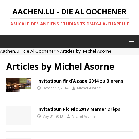
AACHEN.LU - DIE AL OOCHENER
AMICALE DES ANCIENS ETUDIANTS D'AIX-LA-CHAPELLE
Aachen.lu - die Al Oochener
> Articles by: Michel Asorne
Articles by
Michel Asorne
Invitatioun fir d’Agape 2014 zu Biereng
October 7, 2014
Michel Asorne
Invitatioun Pic Nic 2013 Mamer Drëps
May 31, 2013
Michel Asorne