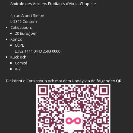
Amicale
des Anciens Etudiants d’Aix-la-Chapelle
4, rue Albert Simon
L-5315 Contern
Cotisatioun:
20 Euro/Joër
Konto:
CCPL:
LU82 1111 0443 2593 0000
Kuck och:
Comité
A-Z
Dir könnt d'Cotisatioun och mat dem Handy via de folgenden QR-