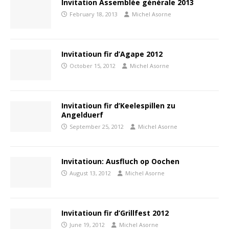
Invitation Assemblée générale 2013
February 18, 2013
Michel Asorne
Invitatioun fir d’Agape 2012
October 15, 2012
Michel Asorne
Invitatioun fir d’Keelespillen zu
Angelduerf
September 25, 2012
Michel Asorne
Invitatioun: Ausfluch op Oochen
August 13, 2012
Michel Asorne
Invitatioun fir d’Grillfest 2012
June 19, 2012
Michel Asorne