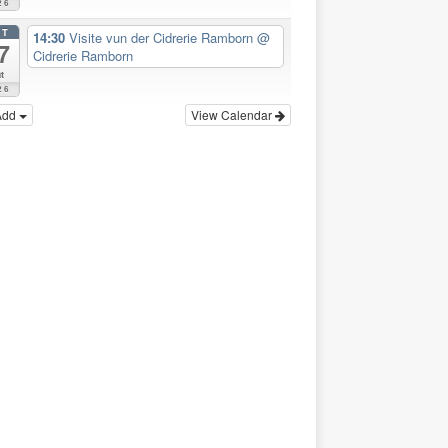
26
CT
14:30
Visite vun der Cidrerie Ramborn
@
7
Cidrerie Ramborn
t
26
Add
View Calendar