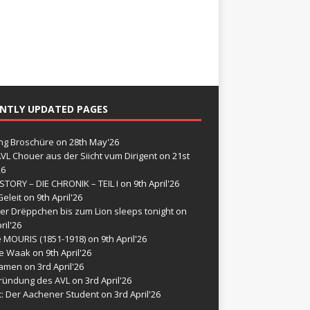
NTLY UPDATED PAGES
g Broschüre
on 28th May'26
VL Chouer aus der Siicht vum Dirigent
on 21st
26
STORY – DIE CHRONIK – TEIL I
on 9th April'26
eleit
on 9th April'26
er Drëppchen bis zum Lion sleeps tonight
on
ril'26
e MOURIS (1851-1918)
on 9th April'26
de Waak
on 9th April'26
namen
on 3rd April'26
ründung des AVL
on 3rd April'26
t: Der Aachener Student
on 3rd April'26