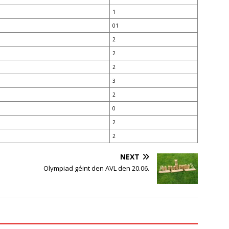
1
01
2
2
2
3
2
0
2
2
NEXT
Olympiad géint den AVL den 20.06.