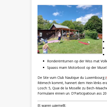
Ronderëmturnen op der Wiss mat Volley
Spaass mam Motorboot op der Musel
De Site vum Club Nautique du Luxembourg (
Réimech kommt, hannert dem Hein lénks eran 
Losch: 5, Quai de la Moselle zu Bech-Maacher.
Formulaire ënnen un. D’Participatioun ass 
Et waren ugemellt: