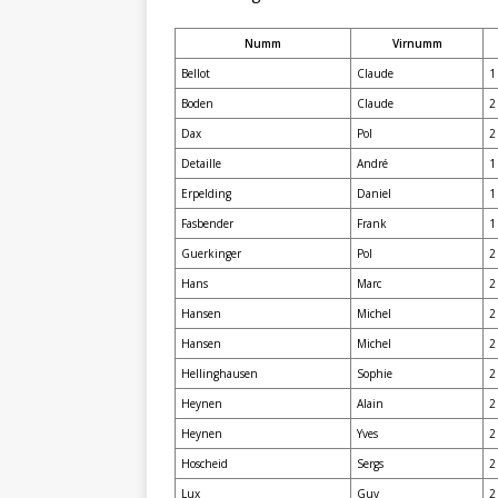
Numm
Virnumm
Bellot
Claude
1
Boden
Claude
2
Dax
Pol
2
Detaille
André
1
Erpelding
Daniel
1
Fasbender
Frank
1
Guerkinger
Pol
2
Hans
Marc
2
Hansen
Michel
2
Hansen
Michel
2
Hellinghausen
Sophie
2
Heynen
Alain
2
Heynen
Yves
2
Hoscheid
Sergs
2
Lux
Guy
2