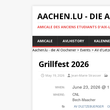
AACHEN.LU - DIE
AMICALE DES ANCIENS ETUDIANTS D'AIX-
AMICALE
AVLHISTORY
KALENNE
Aachen.lu - die Al Oochener
>
Events
>
AV d'Letz
Grillfest 2026
May 19, 2026
Jean-Marie Strasser
June 23, 2026 @ 1
WHEN:
CNL
WHERE:
Bech-Maacher
AV D'LETZEBUERGER
C