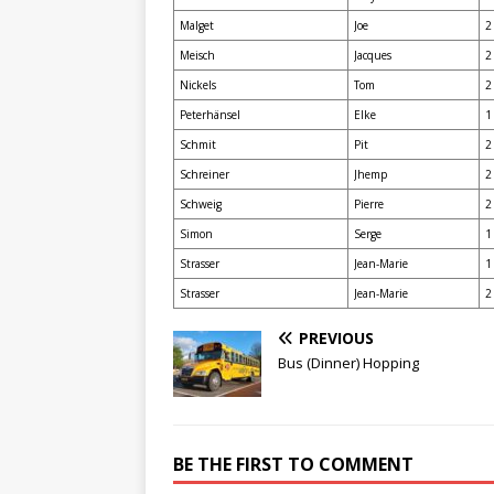
Malget
Joe
2
Meisch
Jacques
2
Nickels
Tom
2
Peterhänsel
Elke
1
Schmit
Pit
2
Schreiner
Jhemp
2
Schweig
Pierre
2
Simon
Serge
1
Strasser
Jean-Marie
1
Strasser
Jean-Marie
2
PREVIOUS
Bus (Dinner) Hopping
BE THE FIRST TO COMMENT