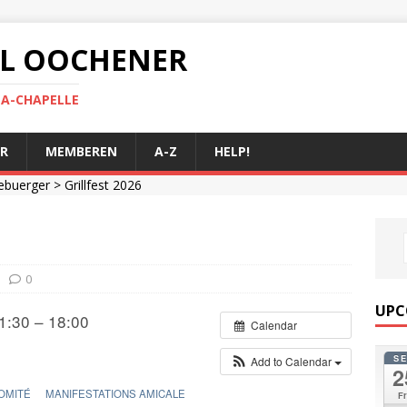
 AL OOCHENER
LA-CHAPELLE
R
MEMBEREN
A-Z
HELP!
ebuerger
> Grillfest 2026
0
UPC
1:30 – 18:00
Calendar
S
Add to Calendar
2
OMITÉ
MANIFESTATIONS AMICALE
Fr