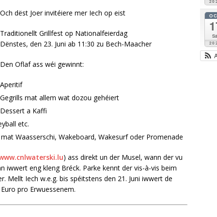
20
Och dëst Joer invitéiere mer Iech op eist
O
1
Traditionellt Grillfest op Nationalfeierdag
Sa
Dënstes, den 23. Juni ab 11:30 zu Bech-Maacher
20
Den Oflaf ass wéi gewinnt:
Aperitif
Gegrills mat allem wat dozou gehéiert
Dessert a Kaffi
ball etc.
 mat Waasserschi, Wakeboard, Wakesurf oder Promenade
www.cnlwaterski.lu
) ass direkt un der Musel, wann der vu
iwwert eng kleng Bréck. Parke kennt der vis-à-vis beim
 Mellt Iech w.e.g. bis spéitstens den 21. Juni iwwert de
20 Euro pro Erwuessenem.