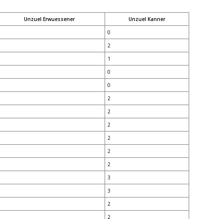
Unzuel Erwuessener
Unzuel Kanner
0
2
1
0
0
2
2
2
2
2
2
3
3
2
2