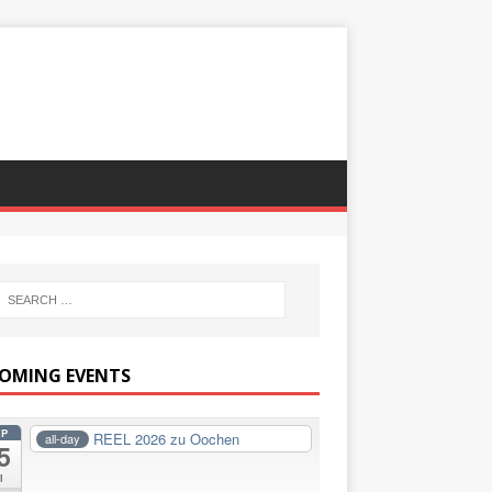
OMING EVENTS
EP
REEL 2026 zu Oochen
all-day
5
i