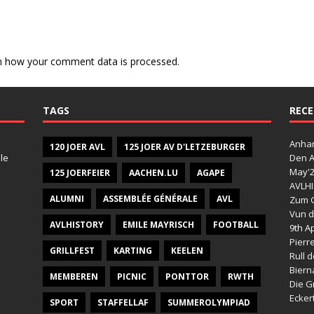
n how your comment data is processed.
TAGS
RECE
Anhan
120 JOER AVL
125 JOER AV D'LETZEBURGER
le
Den A
May'
125 JOERFEIER
AACHEN.LU
AGAPE
AVLHI
ALUMNI
ASSEMBLÉE GÉNÉRALE
AVL
Zum G
Vun d
AVLHISTORY
EMILE MAYRISCH
FOOTBALL
9th Ap
Pierr
GRILLFEST
KARTING
KEELEN
Rull 
Bier
MEMBEREN
PICNIC
PONTTOR
RWTH
Die G
Ecker
SPORT
STAFFELLAF
SUMMEROLYMPIAD