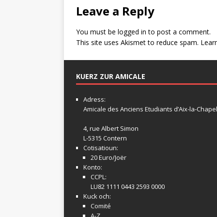
Leave a Reply
You must be
logged in
to post a comment.
This site uses Akismet to reduce spam.
Lear
KUERZ ZUR AMICALE
Adress:
Amicale
des Anciens Etudiants d’Aix-la-Chapel
4, rue Albert Simon
L-5315 Contern
Cotisatioun:
20 Euro/Joër
Konto:
CCPL:
LU82 1111 0443 2593 0000
Kuck och:
Comité
A-Z