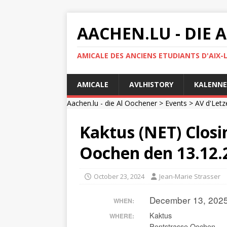
AACHEN.LU - DIE
AMICALE DES ANCIENS ETUDIANTS D'AIX-
AMICALE
AVLHISTORY
KALENNE
Aachen.lu - die Al Oochener
>
Events
>
AV d'Letz
Kaktus (NET) Closi
Oochen den 13.12.
October 23, 2024
Jean-Marie Strasser
December 13, 202
WHEN:
Kaktus
WHERE:
Pontstrasse Oochen