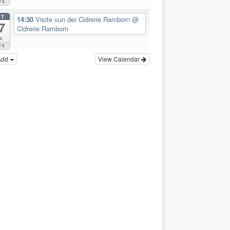
26
CT
14:30
Visite vun der Cidrerie Ramborn
@
7
Cidrerie Ramborn
t
26
Add
View Calendar