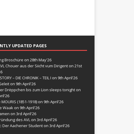
NTLY UPDATED PAGES
g Broschüre
on 28th May'26
VL Chouer aus der Siicht vum Dirigent
on 21st
26
STORY – DIE CHRONIK – TEIL I
on 9th April'26
eleit
on 9th April'26
er Drëppchen bis zum Lion sleeps tonight
on
ril'26
e MOURIS (1851-1918)
on 9th April'26
de Waak
on 9th April'26
namen
on 3rd April'26
ründung des AVL
on 3rd April'26
t: Der Aachener Student
on 3rd April'26