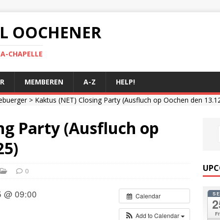
 AL OOCHENER
LA-CHAPELLE
R
MEMBEREN
A-Z
HELP!
ebuerger
> Kaktus (NET) Closing Party (Ausfluch op Oochen den 13.12
ng Party (Ausfluch op
25)
UPC
0
5 @ 09:00
S
Calendar
2
Fr
Add to Calendar