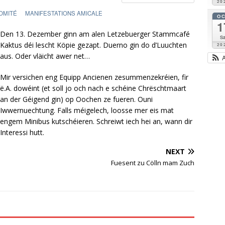
20
OMITÉ
MANIFESTATIONS AMICALE
O
1
Den 13. Dezember ginn am alen Letzebuerger Stammcafé
Sa
Kaktus déi lescht Köpie gezapt. Duerno gin do d’Luuchten
20
aus. Oder vläicht awer net…
Mir versichen eng Equipp Ancienen zesummenzekréien, fir
ë.A. dowéint (et soll jo och nach e schéine Chrëschtmaart
an der Géigend gin) op Oochen ze fueren. Ouni
Iwwernuechtung. Falls méigelech, loosse mer eis mat
engem Minibus kutschéieren. Schreiwt iech hei an, wann dir
Interessi hutt.
NEXT
Fuesent zu Cölln mam Zuch