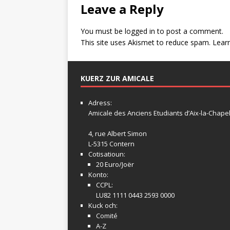
Leave a Reply
You must be
logged in
to post a comment.
This site uses Akismet to reduce spam.
Lear
KUERZ ZUR AMICALE
Adress:
Amicale
des Anciens Etudiants d’Aix-la-Chapel
4, rue Albert Simon
L-5315 Contern
Cotisatioun:
20 Euro/Joër
Konto:
CCPL:
LU82 1111 0443 2593 0000
Kuck och:
Comité
A-Z