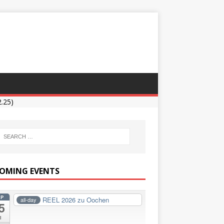
.25)
OMING EVENTS
EP
REEL 2026 zu Oochen
all-day
5
i