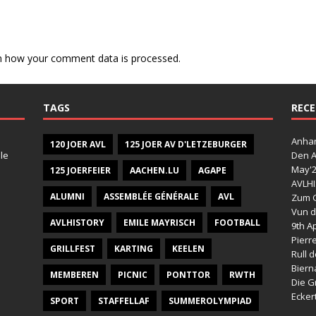
n how your comment data is processed.
TAGS
RECE
Anhan
120 JOER AVL
125 JOER AV D'LETZEBURGER
le
Den A
May'
125 JOERFEIER
AACHEN.LU
AGAPE
AVLHI
ALUMNI
ASSEMBLÉE GÉNÉRALE
AVL
Zum G
Vun d
AVLHISTORY
EMILE MAYRISCH
FOOTBALL
9th Ap
Pierr
GRILLFEST
KARTING
KEELEN
Rull 
Bier
MEMBEREN
PICNIC
PONTTOR
RWTH
Die G
Ecker
SPORT
STAFFELLAF
SUMMEROLYMPIAD