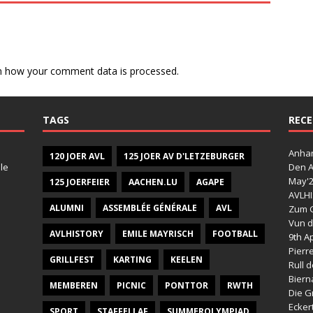
n how your comment data is processed.
TAGS
RECE
Anhan
120 JOER AVL
125 JOER AV D'LETZEBURGER
le
Den A
May'
125 JOERFEIER
AACHEN.LU
AGAPE
AVLHI
ALUMNI
ASSEMBLÉE GÉNÉRALE
AVL
Zum G
Vun d
AVLHISTORY
EMILE MAYRISCH
FOOTBALL
9th Ap
Pierr
GRILLFEST
KARTING
KEELEN
Rull 
Bier
MEMBEREN
PICNIC
PONTTOR
RWTH
Die G
Ecker
SPORT
STAFFELLAF
SUMMEROLYMPIAD