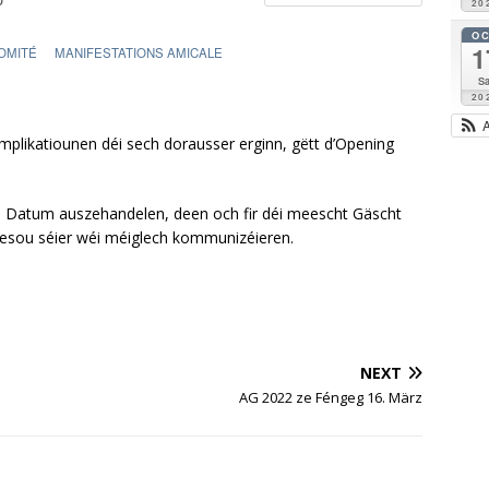
20
O
1
OMITÉ
MANIFESTATIONS AMICALE
Sa
20
mplikatiounen déi sech dorausser erginn, gëtt d’Opening
Datum auszehandelen, deen och fir déi meescht Gäscht
esou séier wéi méiglech kommunizéieren.
NEXT
AG 2022 ze Féngeg 16. März