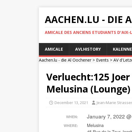
AACHEN.LU - DIE
AMICALE DES ANCIENS ETUDIANTS D'AIX-
AMICALE
AVLHISTORY
KALENNE
Aachen.lu - die Al Oochener
>
Events
>
AV d'Letz
Verluecht:125 Joe
Melusina (Lounge)
December 13, 2021
Jean-Marie Strasse
January 7, 2022 @
WHEN:
Melusina
WHERE:
45 Rue de la Tour Jaco