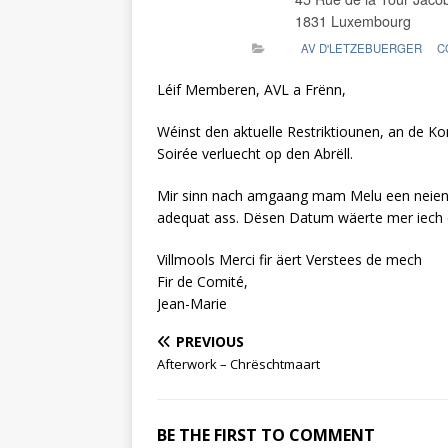
1831 Luxembourg
AV D'LETZEBUERGER
C
Léif Memberen, AVL a Frënn,
Wéinst den aktuelle Restriktiounen, an de Ko
Soirée verluecht op den Abrëll.
Mir sinn nach amgaang mam Melu een neien 
adequat ass. Dësen Datum wäerte mer iech 
Villmools Merci fir äert Verstees de mech
Fir de Comité,
Jean-Marie
PREVIOUS
Afterwork – Chrëschtmaart
BE THE FIRST TO COMMENT