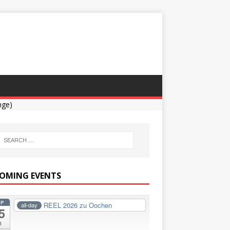
nge)
OMING EVENTS
EP
REEL 2026 zu Oochen
all-day
5
i