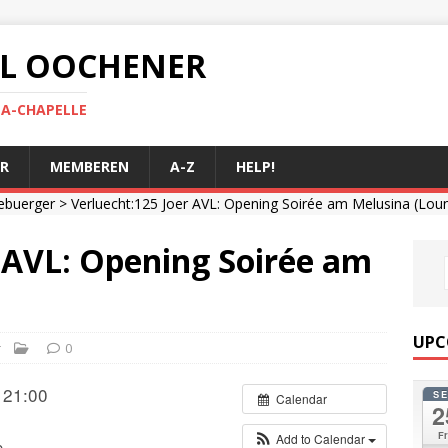
 AL OOCHENER
LA-CHAPELLE
R
MEMBEREN
A-Z
HELP!
ebuerger
> Verluecht:125 Joer AVL: Opening Soirée am Melusina (Lou
r AVL: Opening Soirée am
UPC
r
0
 21:00
S
Calendar
2
Fr
Add to Calendar
b