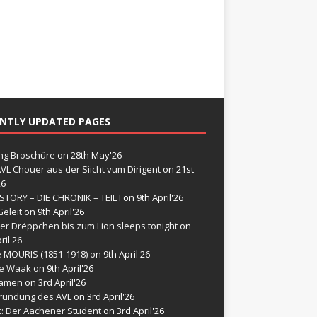
NTLY UPDATED PAGES
g Broschüre
on 28th May'26
VL Chouer aus der Siicht vum Dirigent
on 21st
26
STORY – DIE CHRONIK – TEIL I
on 9th April'26
eleit
on 9th April'26
er Drëppchen bis zum Lion sleeps tonight
on
ril'26
e MOURIS (1851-1918)
on 9th April'26
de Waak
on 9th April'26
namen
on 3rd April'26
ründung des AVL
on 3rd April'26
t: Der Aachener Student
on 3rd April'26