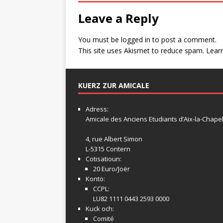
Leave a Reply
You must be
logged in
to post a comment.
This site uses Akismet to reduce spam.
Lear
KUERZ ZUR AMICALE
Adress:
Amicale
des Anciens Etudiants d’Aix-la-Chapel
4, rue Albert Simon
L-5315 Contern
Cotisatioun:
20 Euro/Joër
Konto:
CCPL:
LU82 1111 0443 2593 0000
Kuck och:
Comité