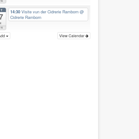
26
CT
14:30
Visite vun der Cidrerie Ramborn
@
7
Cidrerie Ramborn
t
26
Add
View Calendar