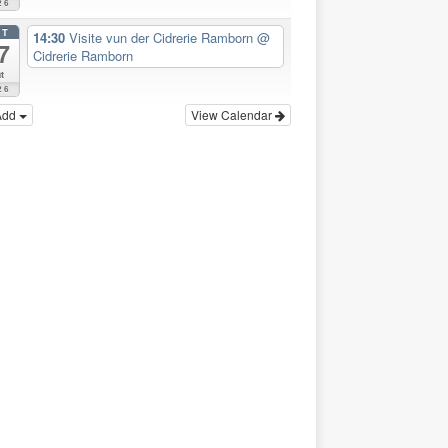
26
CT
14:30
Visite vun der Cidrerie Ramborn
@
7
Cidrerie Ramborn
t
26
Add
View Calendar