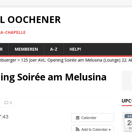
 AL OOCHENER
LA-CHAPELLE
R
MEMBEREN
A-Z
HELP!
ebuerger
> 125 Joer AVL: Opening Soirée am Melusina (Lounge) 22. Ab
ning Soirée am Melusina
UPC
0
7:43
S
Calendar
2
Fr
Add to Calendar