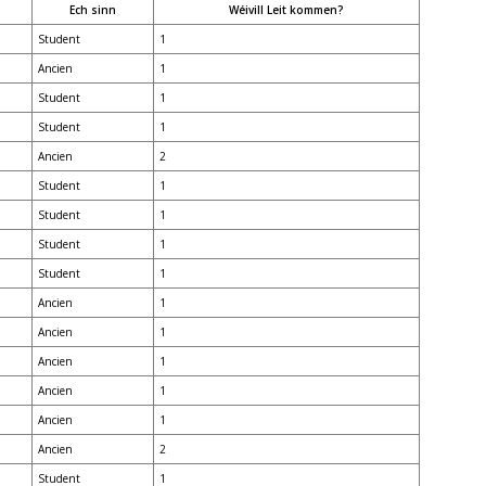
Ech sinn
Wéivill Leit kommen?
Student
1
Ancien
1
Student
1
Student
1
Ancien
2
Student
1
Student
1
Student
1
Student
1
Ancien
1
Ancien
1
Ancien
1
Ancien
1
Ancien
1
Ancien
2
Student
1