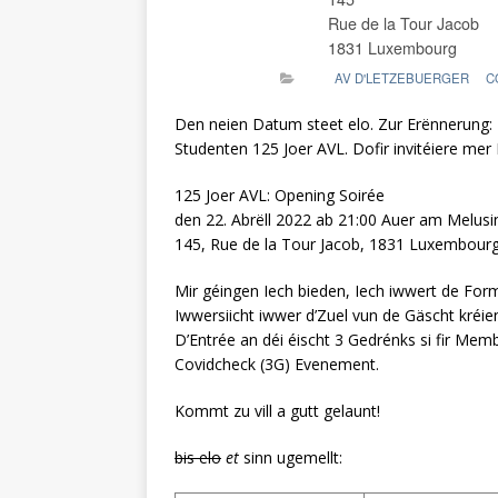
Rue de la Tour Jacob
1831 Luxembourg
AV D'LETZEBUERGER
C
Den neien Datum steet elo. Zur Erënnerung
Studenten 125 Joer AVL. Dofir invitéiere mer
125 Joer AVL: Opening Soirée
den 22. Abrëll 2022 ab 21:00 Auer am Melusi
145, Rue de la Tour Jacob, 1831 Luxembour
Mir géingen Iech bieden, Iech iwwert de For
Iwwersiicht iwwer d’Zuel vun de Gäscht kréi
D’Entrée an déi éischt 3 Gedrénks si fir Mem
Covidcheck (3G) Evenement.
Kommt zu vill a gutt gelaunt!
bis elo
et
sinn ugemellt: