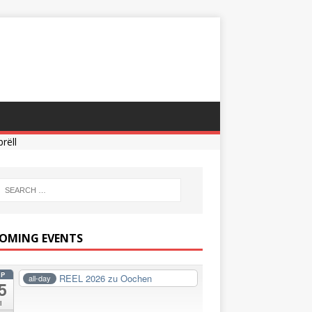
rëll
OMING EVENTS
EP
REEL 2026 zu Oochen
all-day
5
i