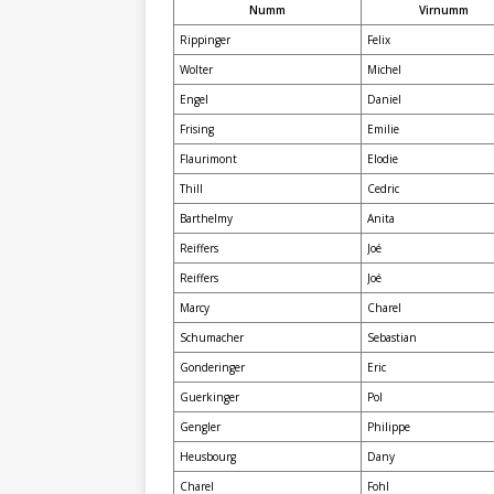
Numm
Virnumm
Rippinger
Felix
Wolter
Michel
Engel
Daniel
Frising
Emilie
Flaurimont
Elodie
Thill
Cedric
Barthelmy
Anita
Reiffers
Joé
Reiffers
Joé
Marcy
Charel
Schumacher
Sebastian
Gonderinger
Eric
Guerkinger
Pol
Gengler
Philippe
Heusbourg
Dany
Charel
Fohl