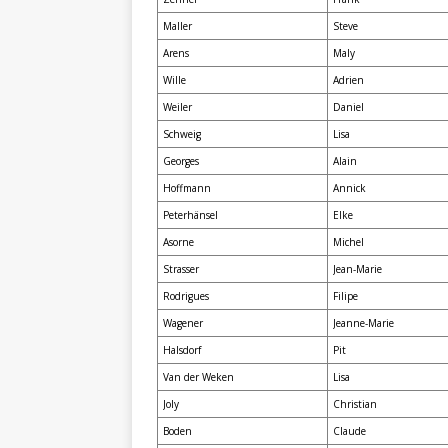
Maller
Steve
Arens
Maly
Wille
Adrien
Weiler
Daniel
Schweig
Lisa
Georges
Alain
Hoffmann
Annick
Peterhänsel
Elke
Asorne
Michel
Strasser
Jean-Marie
Rodrigues
Filipe
Wagener
Jeanne-Marie
Halsdorf
Pit
Van der Weken
Lisa
Joly
Christian
Boden
Claude