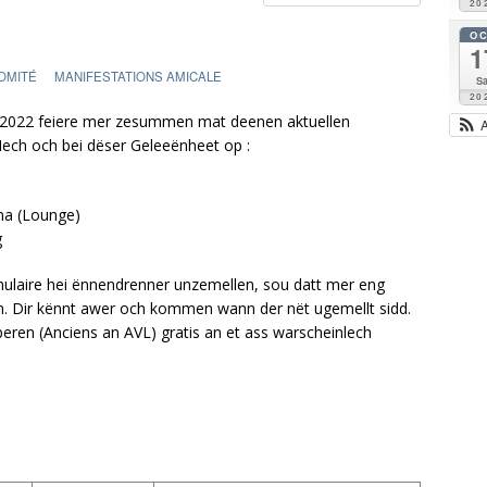
20
O
1
OMITÉ
MANIFESTATIONS AMICALE
Sa
20
: 2022 feiere mer zesummen mat deenen aktuellen
 Iech och bei dëser Geleeënheet op :
na (Lounge)
g
mulaire hei ënnendrenner unzemellen, sou datt mer eng
en. Dir kënnt awer och kommen wann der nët ugemellt sidd.
beren (Anciens an AVL) gratis an et ass warscheinlech