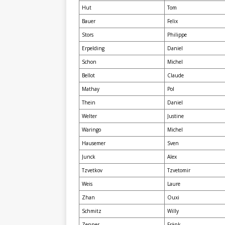
Hut
Tom
Bauer
Felix
Stors
Philippe
Erpelding
Daniel
Schon
Michel
Bellot
Claude
Mathay
Pol
Thein
Daniel
Welter
Justine
Waringo
Michel
Hausemer
Sven
Junck
Alex
Tzvetkov
Tzvetomir
Weis
Laure
Zhan
Ouxi
Schmitz
Willy
Zenner
Fränk