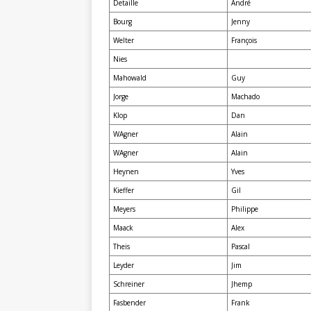
Detaille
André
Bourg
Jenny
Welter
François
Nies
Mahowald
Guy
Jorge
Machado
Klop
Dan
WAgner
Alain
WAgner
Alain
Heynen
Yves
Kieffer
Gil
Meyers
Philippe
Maack
Alex
Theis
Pascal
Leyder
Jim
Schreiner
Jhemp
Fasbender
Frank