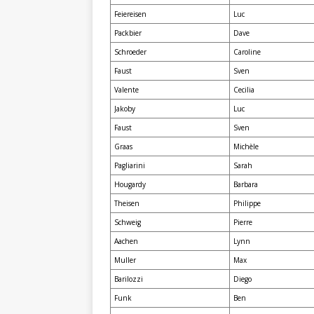
Feiereisen
Luc
Packbier
Dave
Schroeder
Caroline
Faust
Sven
Valente
Cecilia
Jakoby
Luc
Faust
Sven
Graas
Michèle
Pagliarini
Sarah
Hougardy
Barbara
Theisen
Philippe
Schweig
Pierre
Aachen
Lynn
Muller
Max
Barilozzi
Diego
Funk
Ben