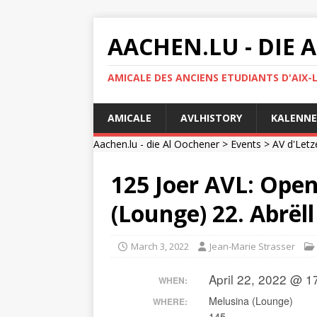
AACHEN.LU - DIE
AMICALE DES ANCIENS ETUDIANTS D'AIX-
AMICALE
AVLHISTORY
KALENNE
Aachen.lu - die Al Oochener
>
Events
>
AV d'Letz
125 Joer AVL: Ope
(Lounge) 22. Abrëll
March 3, 2022
Jean-Marie Strasser
April 22, 2022 @ 1
WHEN:
Melusina (Lounge)
WHERE:
145