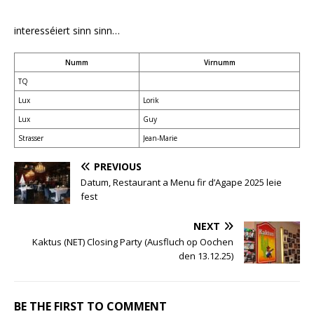
interesséiert sinn sinn…
Numm
Virnumm
TQ
Lux
Lorik
Lux
Guy
Strasser
Jean-Marie
PREVIOUS
Datum, Restaurant a Menu fir d’Agape 2025 leie
fest
NEXT
Kaktus (NET) Closing Party (Ausfluch op Oochen
den 13.12.25)
BE THE FIRST TO COMMENT