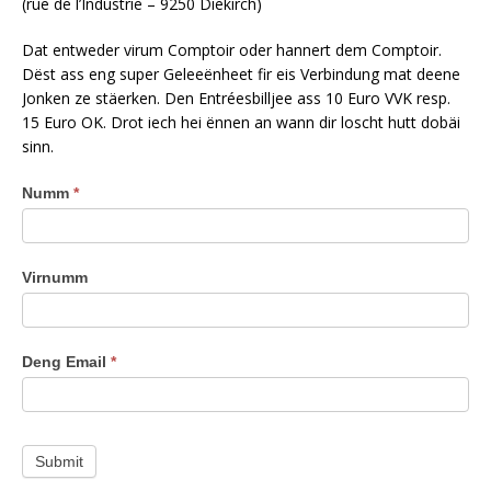
(rue de l’Industrie – 9250 Diekirch)
Dat entweder virum Comptoir oder hannert dem Comptoir.
Dëst ass eng super Geleeënheet fir eis Verbindung mat deene
Jonken ze stäerken. Den Entréesbilljee ass 10 Euro VVK resp.
15 Euro OK. Drot iech hei ënnen an wann dir loscht hutt dobäi
sinn.
AVL
Numm
*
Oochener
Bal
2025
Virnumm
Deng Email
*
Submit