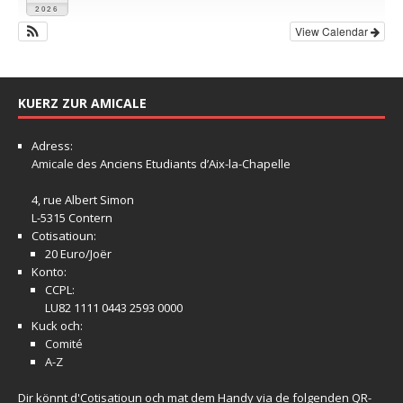
2026
View Calendar
KUERZ ZUR AMICALE
Adress:
Amicale
des Anciens Etudiants d’Aix-la-Chapelle
4, rue Albert Simon
L-5315 Contern
Cotisatioun:
20 Euro/Joër
Konto:
CCPL:
LU82 1111 0443 2593 0000
Kuck och:
Comité
A-Z
Dir könnt d'Cotisatioun och mat dem Handy via de folgenden QR-