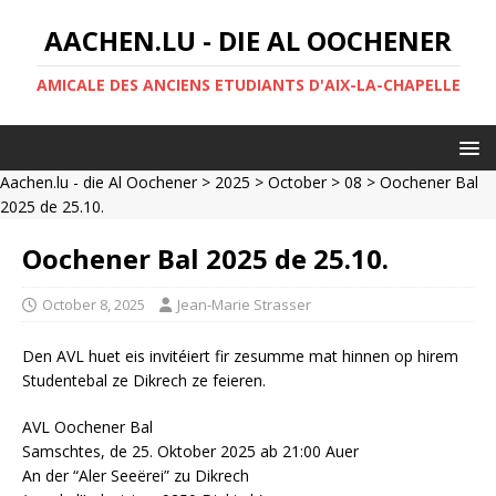
AACHEN.LU - DIE AL OOCHENER
AMICALE DES ANCIENS ETUDIANTS D'AIX-LA-CHAPELLE
Aachen.lu - die Al Oochener
>
2025
>
October
>
08
> Oochener Bal
2025 de 25.10.
Oochener Bal 2025 de 25.10.
October 8, 2025
Jean-Marie Strasser
Den AVL huet eis invitéiert fir zesumme mat hinnen op hirem
Studentebal ze Dikrech ze feieren.
AVL Oochener Bal
Samschtes, de 25. Oktober 2025 ab 21:00 Auer
An der “Aler Seeërei” zu Dikrech