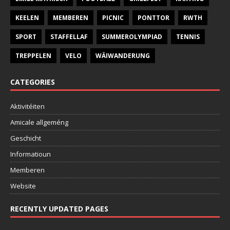
KEELEN
MEMBEREN
PICNIC
PONTTOR
RWTH
SPORT
STAFFELLAF
SUMMEROLYMPIAD
TENNIS
TREPPELEN
VELO
WÄIWANDERUNG
CATEGORIES
Aktivitéiten
Amicale allgeméng
Geschicht
Informatioun
Memberen
Website
RECENTLY UPDATED PAGES