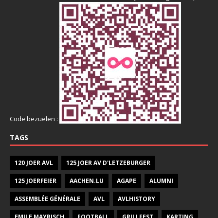
Code bezuelen :
TAGS
120 JOER AVL
125 JOER AV D'LETZEBURGER
125 JOERFEIER
AACHEN.LU
AGAPE
ALUMNI
ASSEMBLÉE GÉNÉRALE
AVL
AVLHISTORY
EMILE MAYRISCH
FOOTBALL
GRILLFEST
KARTING