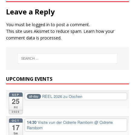
Leave a Reply
You must be
logged in
to post a comment.
This site uses Akismet to reduce spam.
Learn how your
comment data is processed.
UPCOMING EVENTS
SEP
REEL 2026 zu Oochen
all-day
25
Fri
2026
OCT
14:30
Visite vun der Cidrerie Ramborn
@ Cidrerie
17
Ramborn
Sat