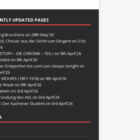
NTLY UPDATED PAGES
g Broschüre
on 28th May'26
VL Chouer aus der Siicht vum Dirigent
on 21st
26
STORY – DIE CHRONIK – TEIL I
on 9th April'26
eleit
on 9th April'26
er Drëppchen bis zum Lion sleeps tonight
on
ril'26
e MOURIS (1851-1918)
on 9th April'26
de Waak
on 9th April'26
namen
on 3rd April'26
ründung des AVL
on 3rd April'26
t: Der Aachener Student
on 3rd April'26
A