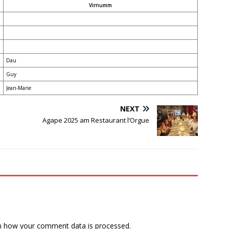
Virnumm
Dau
Guy
Jean-Marie
NEXT
Agape 2025 am Restaurant l‘Orgue
n how your comment data is processed.