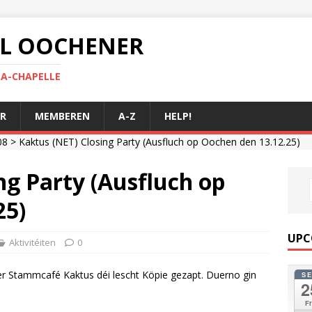
 AL OOCHENER
LA-CHAPELLE
R
MEMBEREN
A-Z
HELP!
08
> Kaktus (NET) Closing Party (Ausfluch op Oochen den 13.12.25)
ng Party (Ausfluch op
25)
UPC
Aktivitéiten
0
r Stammcafé Kaktus déi lescht Köpie gezapt. Duerno gin
S
2
Fr