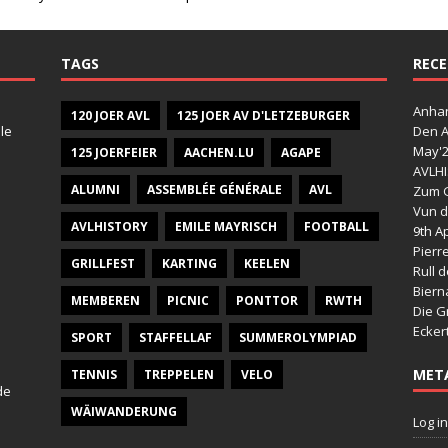
TAGS
RECE
Anhan
120 JOER AVL
125 JOER AV D'LETZEBURGER
le
Den A
May'
125 JOERFEIER
AACHEN.LU
AGAPE
AVLHI
ALUMNI
ASSEMBLÉE GÉNÉRALE
AVL
Zum G
Vun d
AVLHISTORY
EMILE MAYRISCH
FOOTBALL
9th Ap
Pierr
GRILLFEST
KARTING
KEELEN
Rull 
Bier
MEMBEREN
PICNIC
PONTTOR
RWTH
Die G
Ecker
SPORT
STAFFELLAF
SUMMEROLYMPIAD
MET
TENNIS
TREPPELEN
VELO
de
WÄIWANDERUNG
Log in