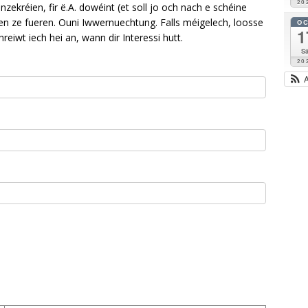
20
kréien, fir ë.A. dowéint (et soll jo och nach e schéine
n ze fueren. Ouni Iwwernuechtung. Falls méigelech, loosse
O
1
eiwt iech hei an, wann dir Interessi hutt.
Sa
20