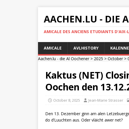
AACHEN.LU - DIE
AMICALE DES ANCIENS ETUDIANTS D'AIX-
AMICALE
AVLHISTORY
KALENNE
Aachen.lu - die Al Oochener
>
2025
>
October
>
Kaktus (NET) Closi
Oochen den 13.12.
October 8, 2025
Jean-Marie Strasser
Den 13. Dezember ginn am alen Letzebuerge
do d’Luuchten aus. Oder vläicht awer net?