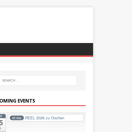
OMING EVENTS
EP
REEL 2026 zu Oochen
all-day
5
i