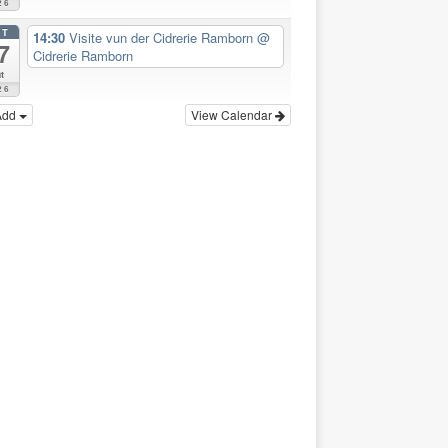
26
CT
14:30
Visite vun der Cidrerie Ramborn
@
7
Cidrerie Ramborn
t
26
Add
View Calendar