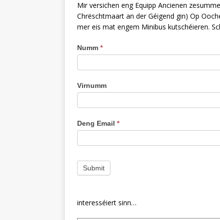
Mir versichen eng Equipp Ancienen zesummenze
Chrëschtmaart an der Géigend gin) Op Ooche
mer eis mat engem Minibus kutschéieren. Schr
Kaktus
Numm
*
Closing
Virnumm
Deng Email
*
Submit
interesséiert sinn…