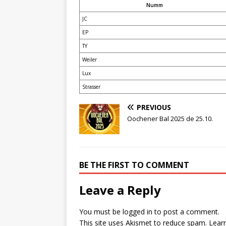
Numm
JC
EP
TY
Weiler
Lux
Strasser
PREVIOUS
Oochener Bal 2025 de 25.10.
BE THE FIRST TO COMMENT
Leave a Reply
You must be
logged in
to post a comment.
This site uses Akismet to reduce spam.
Lear