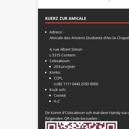
KUERZ ZUR AMICALE
Adress:
Amicale
des Anciens Etudiants d’Aix-la-Chapel
4, rue Albert Simon
L-5315 Contern
Cotisatioun:
20 Euro/Joër
Konto:
CCPL:
LU82 1111 0443 2593 0000
Kuck och:
Comité
A-Z
Dir könnt d'Cotisatioun och mat dem Handy via 
folgenden QR-Code bezuelen :