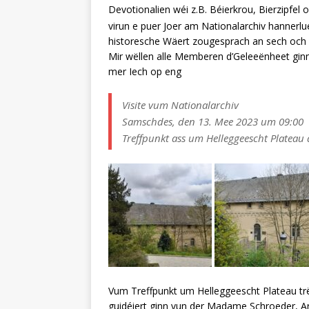
Devotionalien wéi z.B. Béierkrou, Bierzipfe
virun e puer Joer am Nationalarchiv hannerlu
historesche Wäert zougesprach an sech och b
Mir wëllen alle Memberen d’Geleeënheet gin
mer Iech op eng
Visite vum Nationalarchiv
Samschdes, den 13. Mee 2023 um 09:00
Treffpunkt ass um Helleggeescht Plateau 
Vum Treffpunkt um Helleggeescht Plateau trë
guidéiert ginn vun der Madame Schroeder, Arc