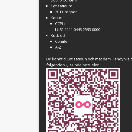
Cotisatioun:
20 Euro/Joër
Konto:
CCPL:
LU82 1111 0443 2593 0000
Kuck och:
Comité
A-Z
Dir könnt d'Cotisatioun och mat dem Handy via 
folgenden QR-Code bezuelen :