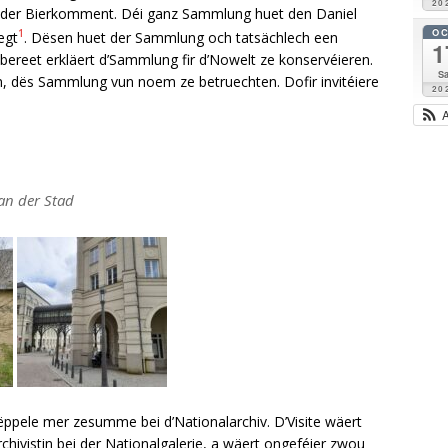
20
l oder Bierkomment. Déi ganz Sammlung huet den Daniel
O
1
egt
. Dësen huet der Sammlung och tatsächlech een
1
ereet erkläert d’Sammlung fir d’Nowelt ze konservéieren.
Sa
n, dës Sammlung vun noem ze betruechten. Dofir invitéiere
20
an der Stad
ppele mer zesumme bei d’Nationalarchiv. D’Visite wäert
hivistin bei der Nationalgalerie, a wäert ongeféier zwou