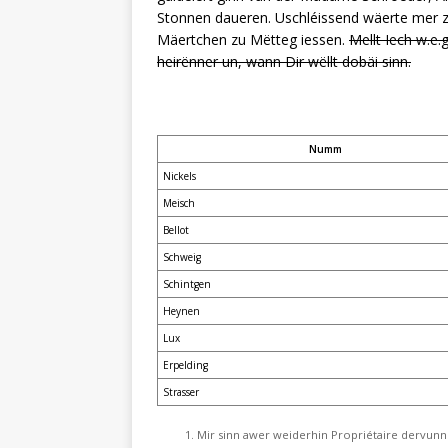
Stonnen daueren. Uschléissend wäerte mer z
Mäertchen zu Mëtteg iessen.
Mellt Iech w.e.
heirënner un, wann Dir wëllt dobäi sinn.
Numm
Nickels
Meisch
Bellot
Schweig
Schintgen
Heynen
Lux
Erpelding
Strasser
Mir sinn awer weiderhin Propriétaire dervunn