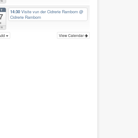
26
CT
14:30
Visite vun der Cidrerie Ramborn
@
7
Cidrerie Ramborn
t
26
Add
View Calendar