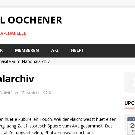
 AL OOCHENER
LA-CHAPELLE
R
MEMBEREN
A-Z
HELP!
Visite vum Nationalarchiv
larchiv
Aktivitéiten
,
Geschicht
0
UPC
ren huet e kulturellen Touch. Wéi der vläicht wësst huet eisen
S
2
 eng laang Zäit historesch Spuere vum AVL gesammelt. Dës
Fr
, al Zeitungsartikelen, Photoen asw. an och aus