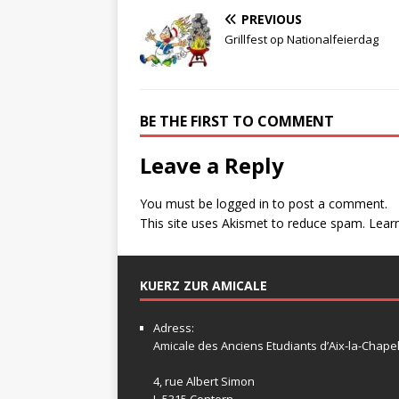
PREVIOUS
Grillfest op Nationalfeierdag
BE THE FIRST TO COMMENT
Leave a Reply
You must be
logged in
to post a comment.
This site uses Akismet to reduce spam.
Lear
KUERZ ZUR AMICALE
Adress:
Amicale
des Anciens Etudiants d’Aix-la-Chapel
4, rue Albert Simon
L-5315 Contern