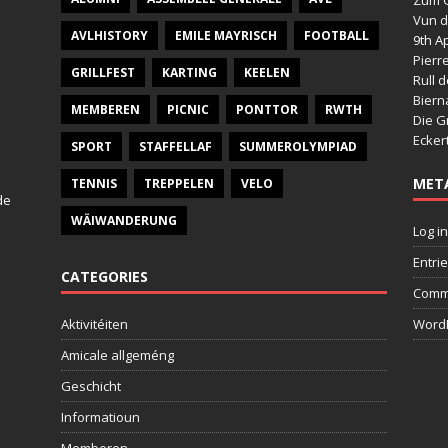
Vun d
AVLHISTORY
EMILE MAYRISCH
FOOTBALL
9th Ap
Pierr
GRILLFEST
KARTING
KEELEN
Rull 
Bier
MEMBEREN
PICNIC
PONTTOR
RWTH
Die G
Ecker
SPORT
STAFFELLAF
SUMMEROLYMPIAD
MET
TENNIS
TREPPELEN
VELO
de
WÄIWANDERUNG
Log in
Entri
CATEGORIES
Comm
Aktivitéiten
WordP
Amicale allgeméng
Geschicht
Informatioun
Memberen