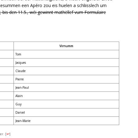
esummen een Apéro zou eis huelen a schliisslech um
g. bis den 11.5., wéi gewinnt mathëllef vum Formulaire
Virnumm
Tom
Jacques
Claude
Pierre
Jean-Paul
Alain
Guy
Daniel
Jean-Marie
er.
[
↩
]