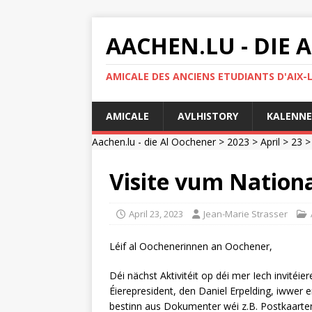
AACHEN.LU - DIE
AMICALE DES ANCIENS ETUDIANTS D'AIX-
AMICALE
AVLHISTORY
KALENNE
Aachen.lu - die Al Oochener
>
2023
>
April
>
23
> 
Visite vum Nationa
April 23, 2023
Jean-Marie Strasser
Léif al Oochenerinnen an Oochener,
Déi nächst Aktivitéit op déi mer Iech invitéie
Éierepresident, den Daniel Erpelding, iwwer
bestinn aus Dokumenter wéi z.B. Postkaarten