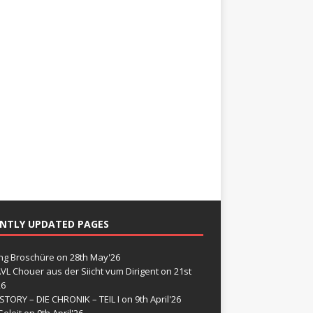
NTLY UPDATED PAGES
g Broschüre
on 28th May'26
VL Chouer aus der Siicht vum Dirigent
on 21st
26
STORY – DIE CHRONIK – TEIL I
on 9th April'26
eleit
on 9th April'26