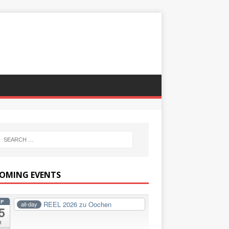
OMING EVENTS
EP
REEL 2026 zu Oochen
all-day
5
i