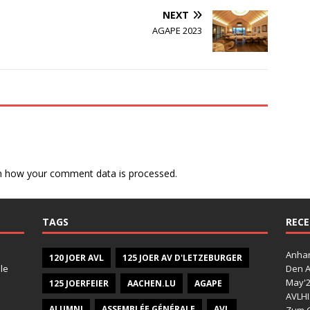
NEXT
AGAPE 2023
n how your comment data is processed.
TAGS
RECE
Anhan
120 JOER AVL
125 JOER AV D'LETZEBURGER
le
Den A
May'
125 JOERFEIER
AACHEN.LU
AGAPE
AVLHI
ALUMNI
ASSEMBLÉE GÉNÉRALE
AVL
Zum G