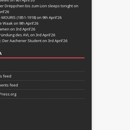
er Drëppchen bis zum Lion sleeps tonight
on
ril'26
e MOURIS (1851-1918)
on 9th April'26
de Waak
on 9th April'26
namen
on 3rd April'26
ründung des AVL
on 3rd April'26
t: Der Aachener Student
on 3rd April'26
A
es feed
ents feed
ress.org