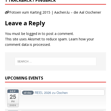
1 TRACKBACK / PINGBACK
Fotoen vum Karting 2015 | Aachen.lu – die Aal Oochener
Leave a Reply
You must be
logged in
to post a comment.
This site uses Akismet to reduce spam.
Learn how your
comment data is processed.
UPCOMING EVENTS
SEP
REEL 2026 zu Oochen
all-day
25
Fri
2026