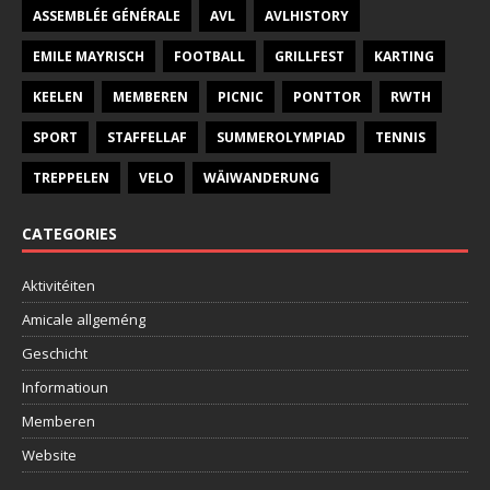
ASSEMBLÉE GÉNÉRALE
AVL
AVLHISTORY
EMILE MAYRISCH
FOOTBALL
GRILLFEST
KARTING
KEELEN
MEMBEREN
PICNIC
PONTTOR
RWTH
SPORT
STAFFELLAF
SUMMEROLYMPIAD
TENNIS
TREPPELEN
VELO
WÄIWANDERUNG
CATEGORIES
Aktivitéiten
Amicale allgeméng
Geschicht
Informatioun
Memberen
Website