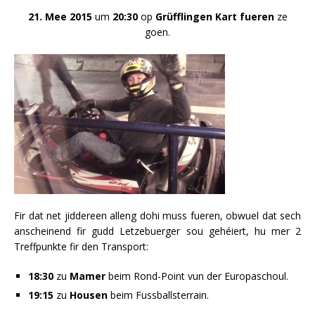
21. Mee 2015
um
20:30
op
Grüfflingen Kart
fueren
ze
goen.
Fir dat net jiddereen alleng dohi muss fueren, obwuel dat sech
anscheinend fir gudd Letzebuerger sou gehéiert, hu mer 2
Treffpunkte fir den Transport:
18:30
zu
Mamer
beim Rond-Point vun der Europaschoul.
19:15
zu
Housen
beim Fussballsterrain.