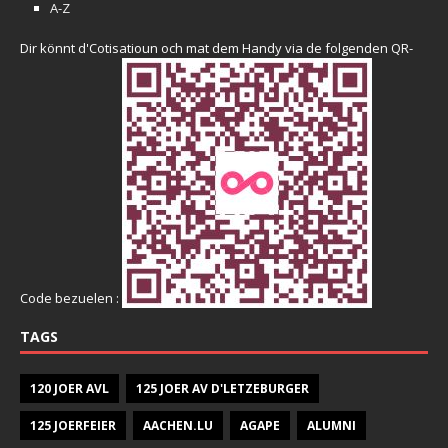
A-Z
Dir könnt d'Cotisatioun och mat dem Handy via de folgenden QR-
Code bezuelen :
TAGS
120 JOER AVL
125 JOER AV D'LETZEBURGER
125 JOERFEIER
AACHEN.LU
AGAPE
ALUMNI