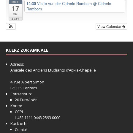
OCT
14:30
Visite vun der Cidrerie Ramborn
@ Cidrerie
17
Ramborn
Sat
2026
View Calendar
KUERZ ZUR AMICALE
Adress:
Amicale
des Anciens Etudiants d’Aix-la-Chapelle
4, rue Albert Simon
L-5315 Contern
Cotisatioun:
20 Euro/Joër
Konto:
CCPL:
LU82 1111 0443 2593 0000
Kuck och:
Comité