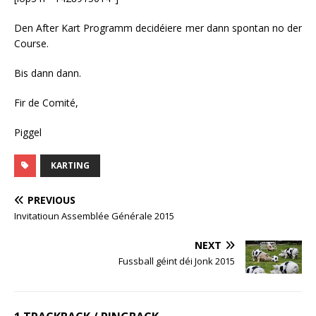
Den After Kart Programm decidéiere mer dann spontan no der
Course.
Bis dann dann.
Fir de Comité,
Piggel
KARTING
PREVIOUS
Invitatioun Assemblée Générale 2015
NEXT
Fussball géint déi Jonk 2015