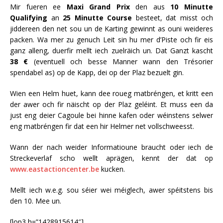
Mir fueren ee
Maxi Grand Prix
den aus
10 Minutte
Qualifying
an
25 Minutte Course
besteet, dat misst och
jiddereen den net sou un de Karting gewinnt as ouni weideres
packen. Wa mer zu genuch Leit sin hu mer d’Piste och fir eis
ganz alleng, duerfir mellt iech zuelräich un. Dat Ganzt kascht
38 €
(eventuell och besse Manner wann den Trésorier
spendabel as) op de Kapp, dei op der Plaz bezuelt gin.
Wien een Helm huet, kann dee roueg matbréngen, et kritt een
der awer och fir näischt op der Plaz geléint. Et muss een da
just eng deier Cagoule bei hinne kafen oder wéinstens selwer
eng matbréngen fir dat een hir Helmer net vollschweesst.
Wann der nach weider Informatioune braucht oder iech de
Streckeverlaf scho wellt aprägen, kennt der dat op
www.eastactioncenter.be
kucken.
Mellt iech w.e.g. sou séier wei méiglech, awer spéitstens bis
den 10. Mee un.
[lop3 h=”1428915614″]