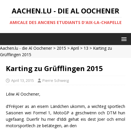
AACHEN.LU - DIE AL OOCHENER
AMICALE DES ANCIENS ETUDIANTS D'AIX-LA-CHAPELLE
Aachen.lu - die Al Oochener
>
2015
>
April
>
13
> Karting zu
Grüfflingen 2015
Karting zu Grüfflingen 2015
April 13, 2015
Pierre Schweig
Léiw Al Oochener,
d’Fréijoer as an eisem Ländchen ukomm, a wichteg sportlech
Saisonen wei Formel 1, MotoGP a geschwënn och DTM hun
ugefaang. Duerfir hu mer d’Iddi gehat eis dest Joer och emol
motorsportlech ze betätegen, an den