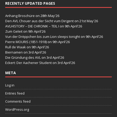
RECENTLY UPDATED PAGES
Anhang Broschüre
on 28th May'26
Den AVL Chouer aus der Siicht vum Dirigent
on 21st May'26
AVLHISTORY – DIE CHRONIK – TEIL I
on 9th April'26
Zum Geleit
on 9th April'26
Vun der Drëppchen bis zum Lion sleeps tonight
on 9th April'26
Pierre MOURIS (1851-1918)
on 9th April'26
Rull de Waak
on 9th April'26
Biernamen
on 3rd April'26
Die Gründung des AVL
on 3rd April'26
Eckert: Der Aachener Student
on 3rd April'26
META
Log in
Entries feed
Comments feed
WordPress.org