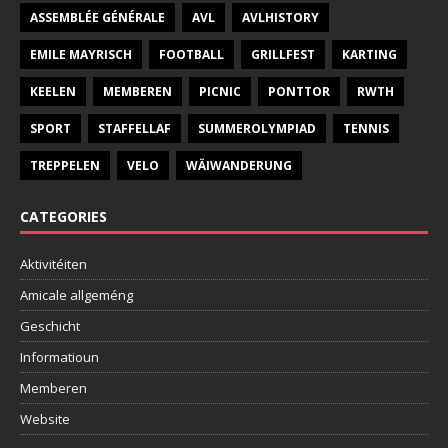
ASSEMBLÉE GÉNÉRALE
AVL
AVLHISTORY
EMILE MAYRISCH
FOOTBALL
GRILLFEST
KARTING
KEELEN
MEMBEREN
PICNIC
PONTTOR
RWTH
SPORT
STAFFELLAF
SUMMEROLYMPIAD
TENNIS
TREPPELEN
VELO
WÄIWANDERUNG
CATEGORIES
Aktivitéiten
Amicale allgeméng
Geschicht
Informatioun
Memberen
Website