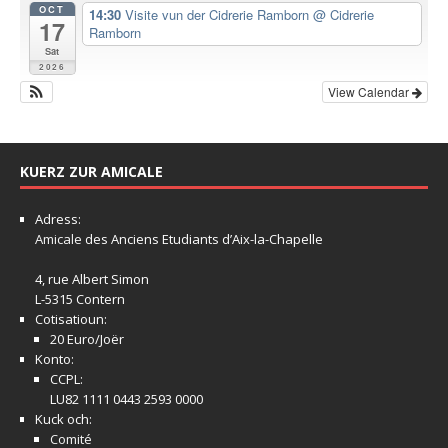
OCT
14:30
Visite vun der Cidrerie Ramborn
@ Cidrerie
17
Ramborn
Sat
2026
View Calendar
KUERZ ZUR AMICALE
Adress:
Amicale
des Anciens Etudiants d’Aix-la-Chapelle
4, rue Albert Simon
L-5315 Contern
Cotisatioun:
20 Euro/Joër
Konto:
CCPL:
LU82 1111 0443 2593 0000
Kuck och:
Comité