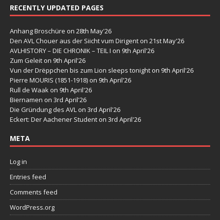
RECENTLY UPDATED PAGES
Anhang Broschüre
on 28th May'26
Den AVL Chouer aus der Siicht vum Dirigent
on 21st May'26
AVLHISTORY – DIE CHRONIK – TEIL I
on 9th April'26
Zum Geleit
on 9th April'26
Vun der Drëppchen bis zum Lion sleeps tonight
on 9th April'26
Pierre MOURIS (1851-1918)
on 9th April'26
Rull de Waak
on 9th April'26
Biernamen
on 3rd April'26
Die Gründung des AVL
on 3rd April'26
Eckert: Der Aachener Student
on 3rd April'26
META
Log in
Entries feed
Comments feed
WordPress.org