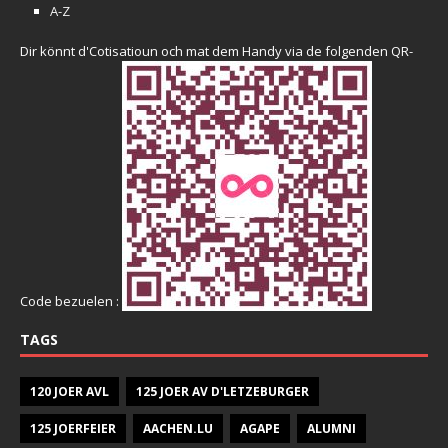
A-Z
Dir könnt d'Cotisatioun och mat dem Handy via de folgenden QR-
Code bezuelen :
TAGS
120 JOER AVL
125 JOER AV D'LETZEBURGER
125 JOERFEIER
AACHEN.LU
AGAPE
ALUMNI