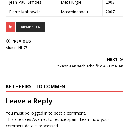
Jean-Paul Simoes
Metallurgie
2003
Pierre Mahowald
Maschinenbau
2007
MEMBEREN
PREVIOUS
Alumni NL 75
NEXT
Et kann een sëch scho fir d’AG umellen
BE THE FIRST TO COMMENT
Leave a Reply
You must be
logged in
to post a comment.
This site uses Akismet to reduce spam.
Learn how your
comment data is processed.