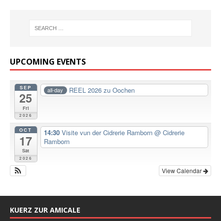
UPCOMING EVENTS
SEP
REEL 2026 zu Oochen
all-day
25
Fri
2026
OCT
14:30
Visite vun der Cidrerie Ramborn
@ Cidrerie
17
Ramborn
Sat
2026
View Calendar
KUERZ ZUR AMICALE