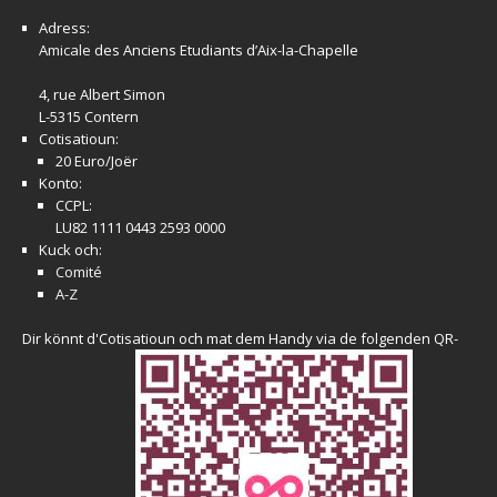
Adress:
Amicale
des Anciens Etudiants d’Aix-la-Chapelle
4, rue Albert Simon
L-5315 Contern
Cotisatioun:
20 Euro/Joër
Konto:
CCPL:
LU82 1111 0443 2593 0000
Kuck och:
Comité
A-Z
Dir könnt d'Cotisatioun och mat dem Handy via de folgenden QR-