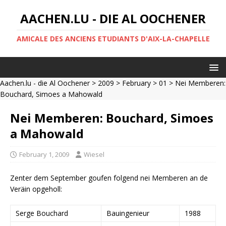
AACHEN.LU - DIE AL OOCHENER
AMICALE DES ANCIENS ETUDIANTS D'AIX-LA-CHAPELLE
Aachen.lu - die Al Oochener
>
2009
>
February
>
01
> Nei Memberen:
Bouchard, Simoes a Mahowald
Nei Memberen: Bouchard, Simoes
a Mahowald
February 1, 2009
Wiesel
Zenter dem September goufen folgend nei Memberen an de
Veräin opgeholl:
Serge Bouchard
Bauingenieur
1988