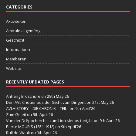
CATEGORIES
Aktivitéiten
Amicale allgeméng
Geschicht
Informatioun
Memberen
Website
RECENTLY UPDATED PAGES
Anhang Broschüre
on 28th May'26
Den AVL Chouer aus der Siicht vum Dirigent
on 21st May'26
AVLHISTORY – DIE CHRONIK – TEIL I
on 9th April'26
Zum Geleit
on 9th April'26
Vun der Drëppchen bis zum Lion sleeps tonight
on 9th April'26
Pierre MOURIS (1851-1918)
on 9th April'26
Rull de Waak
on 9th April'26