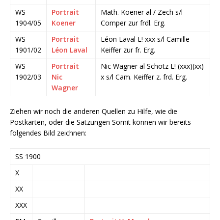
WS
Portrait
Math. Koener al / Zech s/l
1904/05
Koener
Comper zur frdl. Erg.
WS
Portrait
Léon Laval L! xxx s/l Camille
1901/02
Léon Laval
Keiffer zur fr. Erg.
WS
Portrait
Nic Wagner al Schotz L! (xxx)(xx)
1902/03
Nic
x s/l Cam. Keiffer z. frd. Erg.
Wagner
Ziehen wir noch die anderen Quellen zu Hilfe, wie die
Postkarten, oder die Satzungen Somit können wir bereits
folgendes Bild zeichnen:
SS 1900
X
XX
XXX