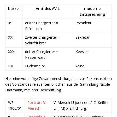
Kürzel
Amt des AV L
moderne
Entsprechung
X:
erster Chargierter =
Präsident
Präsidium
XX:
zweiter Chargierter =
Sekretär
Schriftführer
XXX:
dritter Chargierter =
Keesier
Kassenwart
FM:
Fuchsmajor
keine
Hier eine vorläufige Zusammenstellung, der zur Rekonstruktion
des Vorstandes relevanten Bildchen aus der Sammlung Nicole
Hartmann, mit ihrer Beschriftung:
WS
Portrait V.
V. Mersch L! (xxx) xx s/l C. Keiffer
1900/01
Mersch
L! (FM) X z. frdl. Erg.
WS
Portrait A.
A. Laurent L! xx s/l C. Keiffer z.