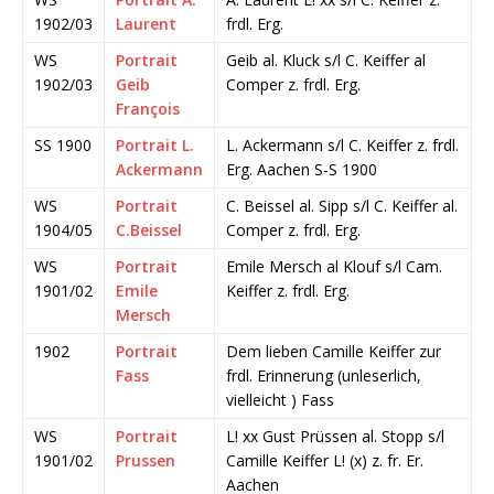
1902/03
Laurent
frdl. Erg.
WS
Portrait
Geib al. Kluck s/l C. Keiffer al
1902/03
Geib
Comper z. frdl. Erg.
François
SS 1900
Portrait L.
L. Ackermann s/l C. Keiffer z. frdl.
Ackermann
Erg. Aachen S-S 1900
WS
Portrait
C. Beissel al. Sipp s/l C. Keiffer al.
1904/05
C.Beissel
Comper z. frdl. Erg.
WS
Portrait
Emile Mersch al Klouf s/l Cam.
1901/02
Emile
Keiffer z. frdl. Erg.
Mersch
1902
Portrait
Dem lieben Camille Keiffer zur
Fass
frdl. Erinnerung (unleserlich,
vielleicht ) Fass
WS
Portrait
L! xx Gust Prüssen al. Stopp s/l
1901/02
Prussen
Camille Keiffer L! (x) z. fr. Er.
Aachen