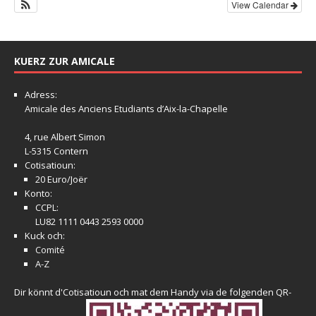
View Calendar
KUERZ ZUR AMICALE
Adress:
Amicale
des Anciens Etudiants d’Aix-la-Chapelle
4, rue Albert Simon
L-5315 Contern
Cotisatioun:
20 Euro/Joër
Konto:
CCPL:
LU82 1111 0443 2593 0000
Kuck och:
Comité
A-Z
Dir könnt d'Cotisatioun och mat dem Handy via de folgenden QR-