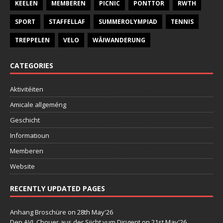
KEELEN
MEMBEREN
PICNIC
PONTTOR
RWTH
SPORT
STAFFELLAF
SUMMEROLYMPIAD
TENNIS
TREPPELEN
VELO
WÄIWANDERUNG
CATEGORIES
Aktivitéiten
Amicale allgeméng
Geschicht
Informatioun
Memberen
Website
RECENTLY UPDATED PAGES
Anhang Broschüre
on 28th May'26
Den AVL Chouer aus der Siicht vum Dirigent
on 21st May'26