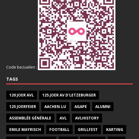
Code bezuelen :
TAGS
120 JOER AVL
125 JOER AV D'LETZEBURGER
125 JOERFEIER
AACHEN.LU
AGAPE
ALUMNI
ASSEMBLÉE GÉNÉRALE
AVL
AVLHISTORY
EMILE MAYRISCH
FOOTBALL
GRILLFEST
KARTING