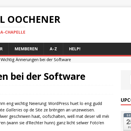
 AL OOCHENER
LA-CHAPELLE
R
MEMBEREN
A-Z
HELP!
Wichtig Ännerungen bei der Software
n bei der Software
UPC
mm eng wichtig Neierung: WordPress huet lo eng gudd
nte
Galleries
op de Site ze bréngen an unzeweisen.
S
wer geschriwen haat, oofschalten, wëll mat deser vill méi
2
 (wann sie d’Rechter hunn) ganz liicht selwer Foto’en
Fr