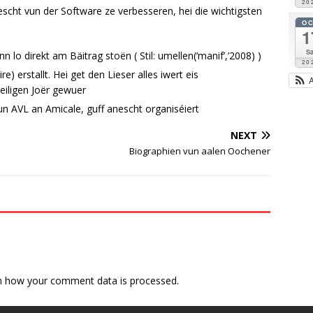
20
escht vun der Software ze verbesseren, hei die wichtigsten
O
1
Sa
 lo direkt am Bäitrag stoën ( Stil: umellen(‘manif’,’2008) )
20
e) erstallt. Hei get den Lieser alles iwert eis
iligen Joër gewuer
un AVL an Amicale, guff anescht organiséiert
NEXT
Biographien vun aalen Oochener
n how your comment data is processed.