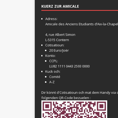
KUERZ ZUR AMICALE
Adress:
Amicale
des Anciens Etudiants d’Aix-la-Chapel
4, rue Albert Simon
L-5315 Contern
Cotisatioun:
20 Euro/Joër
Konto:
CCPL:
LU82 1111 0443 2593 0000
Kuck och:
Comité
A-Z
Dir könnt d'Cotisatioun och mat dem Handy via 
folgenden QR-Code bezuelen :