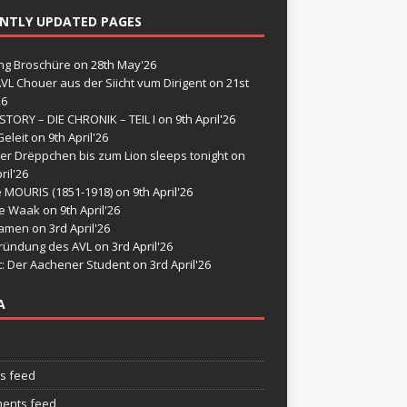
NTLY UPDATED PAGES
g Broschüre
on 28th May'26
VL Chouer aus der Siicht vum Dirigent
on 21st
26
STORY – DIE CHRONIK – TEIL I
on 9th April'26
eleit
on 9th April'26
er Drëppchen bis zum Lion sleeps tonight
on
ril'26
e MOURIS (1851-1918)
on 9th April'26
de Waak
on 9th April'26
namen
on 3rd April'26
ründung des AVL
on 3rd April'26
t: Der Aachener Student
on 3rd April'26
A
es feed
ents feed