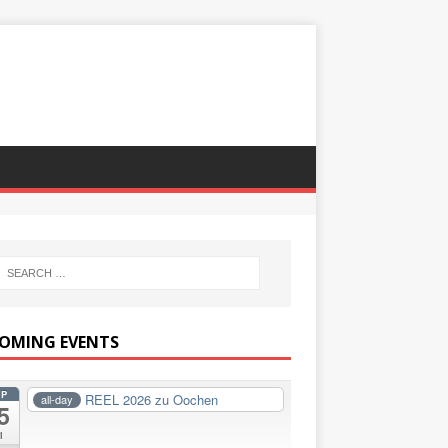
OMING EVENTS
EP
REEL 2026 zu Oochen
all-day
5
i