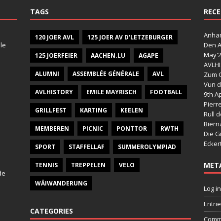
TAGS
RECE
Anhan
120 JOER AVL
125 JOER AV D'LETZEBURGER
le
Den A
May'
125 JOERFEIER
AACHEN.LU
AGAPE
AVLHI
ALUMNI
ASSEMBLÉE GÉNÉRALE
AVL
Zum G
Vun d
AVLHISTORY
EMILE MAYRISCH
FOOTBALL
9th Ap
Pierr
GRILLFEST
KARTING
KEELEN
Rull 
Bier
MEMBEREN
PICNIC
PONTTOR
RWTH
Die G
Ecker
SPORT
STAFFELLAF
SUMMEROLYMPIAD
MET
TENNIS
TREPPELEN
VELO
de
WÄIWANDERUNG
Log in
Entri
CATEGORIES
Comm