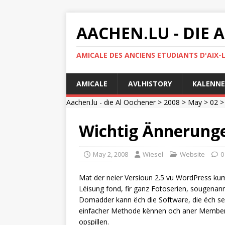
AACHEN.LU - DIE
AMICALE DES ANCIENS ETUDIANTS D'AIX-
AMICALE
AVLHISTORY
KALENNE
Aachen.lu - die Al Oochener
>
2008
>
May
>
02
> 
Wichtig Ännerunge
May 2, 2008
Wiesel
Website
0
Mat der neier Versioun 2.5 vu WordPress ku
Léisung fond, fir ganz Fotoserien, sougenan
Domadder kann ëch die Software, die ëch sel
einfacher Methode kënnen och aner Memberen
opspillen.