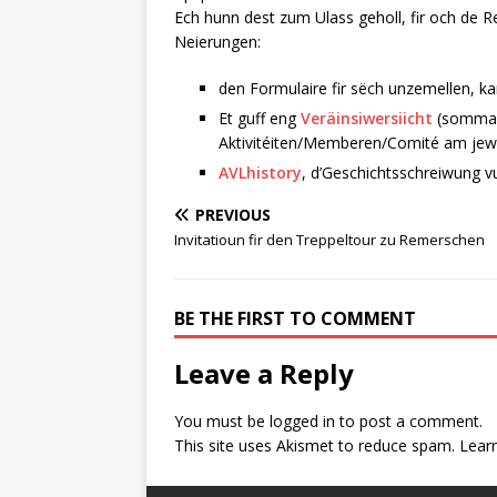
Ech hunn dest zum Ulass geholl, fir och de R
Neierungen:
den Formulaire fir sëch unzemellen, kann
Et guff eng
Veräinsiwersiicht
(sommair
Aktivitéiten/Memberen/Comité am jewe
AVLhistory
, d’Geschichtsschreiwung v
PREVIOUS
Invitatioun fir den Treppeltour zu Remerschen
BE THE FIRST TO COMMENT
Leave a Reply
You must be
logged in
to post a comment.
This site uses Akismet to reduce spam.
Lear