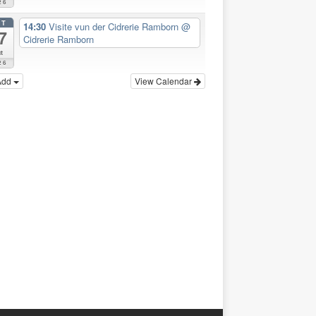
26
CT
14:30
Visite vun der Cidrerie Ramborn
@
7
Cidrerie Ramborn
t
26
Add
View Calendar