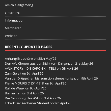
Amicale allgeméng
Geschicht
Informatioun
Memberen
Website
RECENTLY UPDATED PAGES
Anhang Broschüre
on 28th May'26
Den AVL Chouer aus der Siicht vum Dirigent
on 21st May'26
AVLHISTORY – DIE CHRONIK – TEIL I
on 9th April'26
Zum Geleit
on 9th April'26
Vun der Drëppchen bis zum Lion sleeps tonight
on 9th April'26
Pierre MOURIS (1851-1918)
on 9th April'26
Rull de Waak
on 9th April'26
Biernamen
on 3rd April'26
Die Gründung des AVL
on 3rd April'26
Eckert: Der Aachener Student
on 3rd April'26