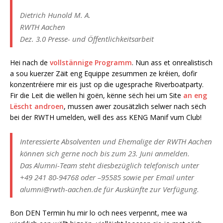
Dietrich Hunold M. A.
RWTH Aachen
Dez. 3.0 Presse- und Öffentlichkeitsarbeit
Hei nach de
vollstännige Programm
. Nun ass et onrealistisch
a sou kuerzer Zäit eng Equippe zesummen ze kréien, dofir
konzentréiere mir eis just op die ugesprache Riverboatparty.
Fir die Leit die wëllen hi goën, kënne sëch hei um Site
an eng
Lëscht androen
, mussen awer zousätzlich selwer nach sëch
bei der RWTH umelden, wëll des ass KENG Manif vum Club!
Interessierte Absolventen und Ehemalige der RWTH Aachen
können sich gerne noch bis zum 23. Juni anmelden.
Das Alumni-Team steht diesbezüglich telefonisch unter
+49 241 80-94768 oder –95585 sowie per Email unter
alumni@rwth-aachen.de für Auskünfte zur Verfügung.
Bon DEN Termin hu mir lo och nees verpennt, mee wa