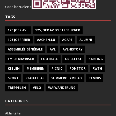
Code bezuelen :
TAGS
120 JOER AVL
125 JOER AV D'LETZEBURGER
125 JOERFEIER
AACHEN.LU
AGAPE
ALUMNI
ASSEMBLÉE GÉNÉRALE
AVL
AVLHISTORY
EMILE MAYRISCH
FOOTBALL
GRILLFEST
KARTING
KEELEN
MEMBEREN
PICNIC
PONTTOR
RWTH
SPORT
STAFFELLAF
SUMMEROLYMPIAD
TENNIS
TREPPELEN
VELO
WÄIWANDERUNG
CATEGORIES
Aktivitéiten