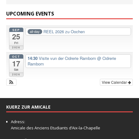
UPCOMING EVENTS
SEP
REEL 2026 zu Oochen
all-day
25
Fri
2026
OCT
14:30
Visite vun der Cidrerie Ramborn
@ Cidrerie
17
Ramborn
Sat
2026
View Calendar
KUERZ ZUR AMICALE
Adress:
Amicale
des Anciens Etudiants d’Aix-la-Chapelle