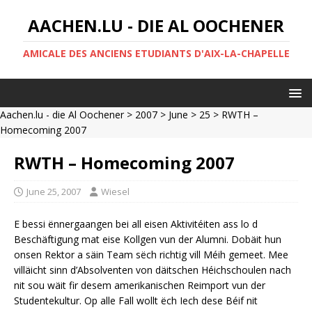
AACHEN.LU - DIE AL OOCHENER
AMICALE DES ANCIENS ETUDIANTS D'AIX-LA-CHAPELLE
Aachen.lu - die Al Oochener
>
2007
>
June
>
25
> RWTH –
Homecoming 2007
RWTH – Homecoming 2007
June 25, 2007
Wiesel
E bessi ënnergaangen bei all eisen Aktivitéiten ass lo d
Beschäftigung mat eise Kollgen vun der Alumni. Dobäit hun
onsen Rektor a säin Team sëch richtig vill Méih gemeet. Mee
villäicht sinn d’Absolventen von däitschen Héichschoulen nach
nit sou wäit fir desem amerikanischen Reimport vun der
Studentekultur. Op alle Fall wollt ëch Iech dese Béif nit