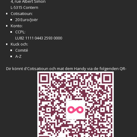
4, rue Albert Simon
L-5315 Contern
Cotisatioun:
20 Euro/Joër
Konto:
CCPL:
LU82 1111 0443 2593 0000
Kuck och:
Comité
A-Z
Dir könnt d'Cotisatioun och mat dem Handy via de folgenden QR-