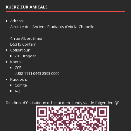
KUERZ ZUR AMICALE
Adress:
Amicale
des Anciens Etudiants d’Aix-la-Chapelle
4, rue Albert Simon
L-5315 Contern
Cotisatioun:
20 Euro/Joër
Konto:
CCPL:
LU82 1111 0443 2593 0000
Kuck och:
Comité
A-Z
Dir könnt d'Cotisatioun och mat dem Handy via de folgenden QR-