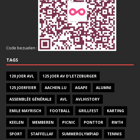
Code bezuelen :
TAGS
120 JOER AVL
125 JOER AV D'LETZEBURGER
125 JOERFEIER
AACHEN.LU
AGAPE
ALUMNI
ASSEMBLÉE GÉNÉRALE
AVL
AVLHISTORY
EMILE MAYRISCH
FOOTBALL
GRILLFEST
KARTING
KEELEN
MEMBEREN
PICNIC
PONTTOR
RWTH
SPORT
STAFFELLAF
SUMMEROLYMPIAD
TENNIS