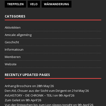
TREPPELEN
VELO
WÄIWANDERUNG
CATEGORIES
Aktivitéiten
Amicale allgeméng
Geschicht
Informatioun
Memberen
Website
RECENTLY UPDATED PAGES
Anhang Broschüre
on 28th May'26
Den AVL Chouer aus der Siicht vum Dirigent
on 21st May'26
AVLHISTORY – DIE CHRONIK – TEIL I
on 9th April'26
Zum Geleit
on 9th April'26
Vun der Drëppchen bis zum Lion sleeps tonight
on 9th April'26