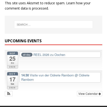
This site uses Akismet to reduce spam.
Learn how your
comment data is processed.
UPCOMING EVENTS
SEP
REEL 2026 zu Oochen
all-day
25
Fri
2026
OCT
14:30
Visite vun der Cidrerie Ramborn
@ Cidrerie
17
Ramborn
Sat
2026
View Calendar