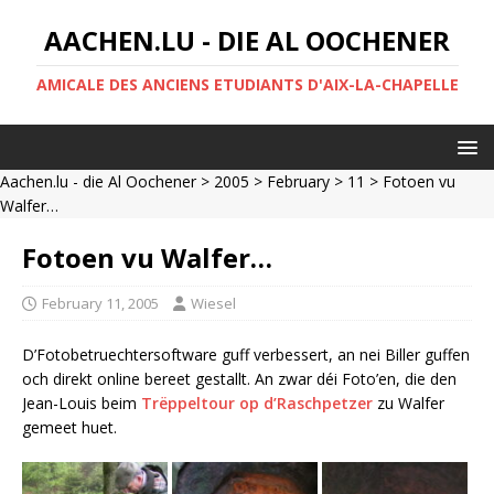
AACHEN.LU - DIE AL OOCHENER
AMICALE DES ANCIENS ETUDIANTS D'AIX-LA-CHAPELLE
Aachen.lu - die Al Oochener
>
2005
>
February
>
11
> Fotoen vu
Walfer…
Fotoen vu Walfer…
February 11, 2005
Wiesel
D’Fotobetruechtersoftware guff verbessert, an nei Biller guffen
och direkt online bereet gestallt. An zwar déi Foto’en, die den
Jean-Louis beim
Trëppeltour op d’Raschpetzer
zu Walfer
gemeet huet.