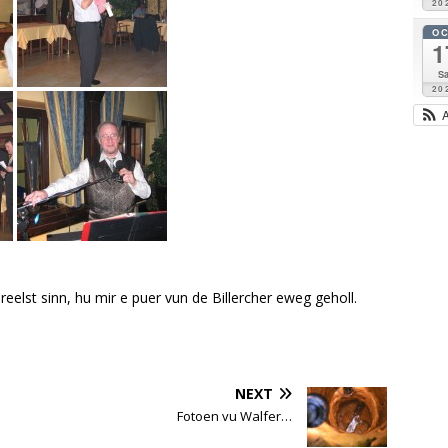
20
O
1
Sa
20
reelst sinn, hu mir e puer vun de Billercher eweg geholl.
NEXT
Fotoen vu Walfer…