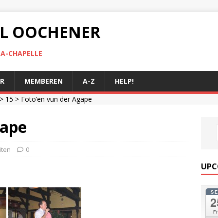
 AL OOCHENER
LA-CHAPELLE
R
MEMBEREN
A-Z
HELP!
>
15
> Foto’en vun der Agape
gape
iten
0
UPC
S
2
Fr