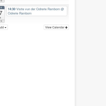
26
CT
14:30
Visite vun der Cidrerie Ramborn
@
7
Cidrerie Ramborn
t
26
Add
View Calendar