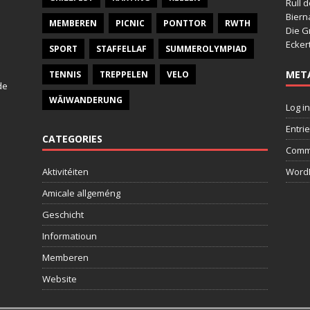
Rull 
Bier
MEMBEREN
PICNIC
PONTTOR
RWTH
Die G
Ecker
SPORT
STAFFELLAF
SUMMEROLYMPIAD
MET
TENNIS
TREPPELEN
VELO
de
WÄIWANDERUNG
Log in
Entri
CATEGORIES
Comm
Aktivitéiten
WordP
Amicale allgeméng
Geschicht
Informatioun
Memberen
Website