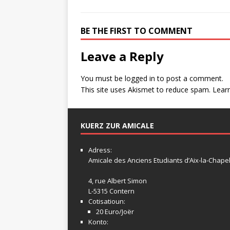
BE THE FIRST TO COMMENT
Leave a Reply
You must be
logged in
to post a comment.
This site uses Akismet to reduce spam.
Lear
KUERZ ZUR AMICALE
Adress:
Amicale
des Anciens Etudiants d’Aix-la-Chapel
4, rue Albert Simon
L-5315 Contern
Cotisatioun:
20 Euro/Joër
Konto: