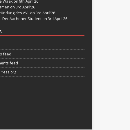
de Waak
on 9th April'26
namen
on 3rd April'26
ründung des AVL
on 3rd April'26
t: Der Aachener Student
on 3rd April'26
A
es feed
ents feed
ress.org