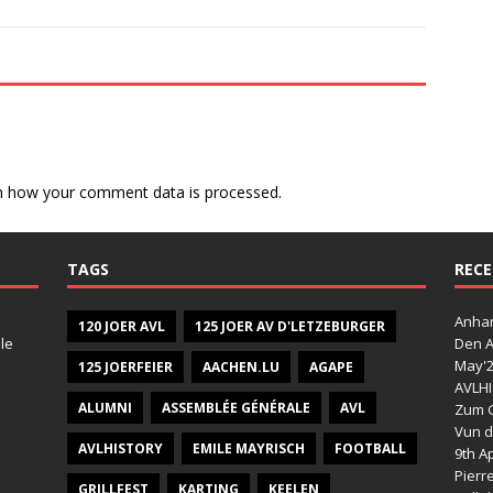
n how your comment data is processed.
TAGS
RECE
Anhan
120 JOER AVL
125 JOER AV D'LETZEBURGER
le
Den A
May'
125 JOERFEIER
AACHEN.LU
AGAPE
AVLHI
ALUMNI
ASSEMBLÉE GÉNÉRALE
AVL
Zum G
Vun d
AVLHISTORY
EMILE MAYRISCH
FOOTBALL
9th Ap
Pierr
GRILLFEST
KARTING
KEELEN