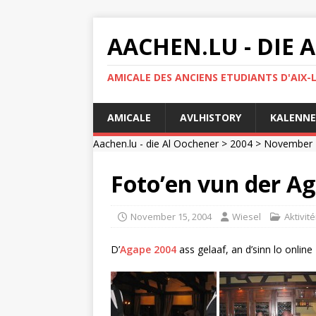
AACHEN.LU - DIE
AMICALE DES ANCIENS ETUDIANTS D'AIX-
AMICALE
AVLHISTORY
KALENNE
Aachen.lu - die Al Oochener
>
2004
>
November
Foto’en vun der A
November 15, 2004
Wiesel
Aktivité
D’
Agape 2004
ass gelaaf, an d’sinn lo online