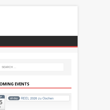
OMING EVENTS
EP
REEL 2026 zu Oochen
all-day
5
i