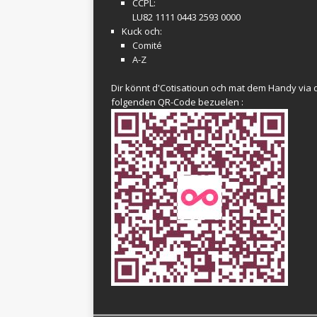
CCPL:
LU82 1111 0443 2593 0000
Kuck och:
Comité
A-Z
Dir könnt d'Cotisatioun och mat dem Handy via 
folgenden QR-Code bezuelen :