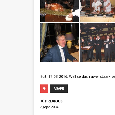
Edit: 17-03-2016. Well se dach awer staark ve
AGAPE
PREVIOUS
Agape 2004