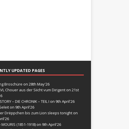
NTLY UPDATED PAGES
g Broschüre
on 28th May'26
VL Chouer aus der Siicht vum Dirigent
on 21st
26
STORY – DIE CHRONIK – TEIL I
on 9th April'26
eleit
on 9th April'26
er Drëppchen bis zum Lion sleeps tonight
on
ril'26
e MOURIS (1851-1918)
on 9th April'26