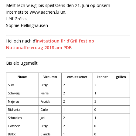
Mellt Iech w.e.g. bis spéitstens den 21. Juni op onsem
Internetsite www.aachen.lu un.
Léif Gréiss,
Sophie Hellinghausen
Hei och nach d’
Invitatioun fir d’Grillfest op
Nationalfeierdag 2018 am PDF
.
Bis elo ugemellt:
Numm
Virnumm
erwuessener
kanner
grillen
Suff
Serge
2
2
Schweig
Pierre
2
1
Majerus
Patrick
2
3
Richartz
Carlo
1
0
Schmalen
Joel
2
1
Hoscheid
Serge
2
0
Bellot
Claude
1
0