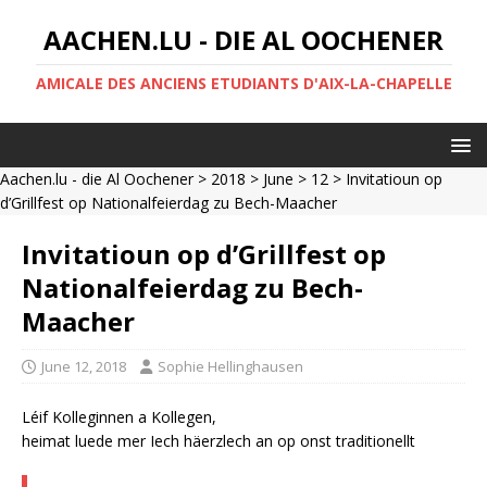
AACHEN.LU - DIE AL OOCHENER
AMICALE DES ANCIENS ETUDIANTS D'AIX-LA-CHAPELLE
Aachen.lu - die Al Oochener
>
2018
>
June
>
12
> Invitatioun op
d’Grillfest op Nationalfeierdag zu Bech-Maacher
Invitatioun op d’Grillfest op
Nationalfeierdag zu Bech-
Maacher
June 12, 2018
Sophie Hellinghausen
Léif Kolleginnen a Kollegen,
heimat luede mer Iech häerzlech an op onst traditionellt