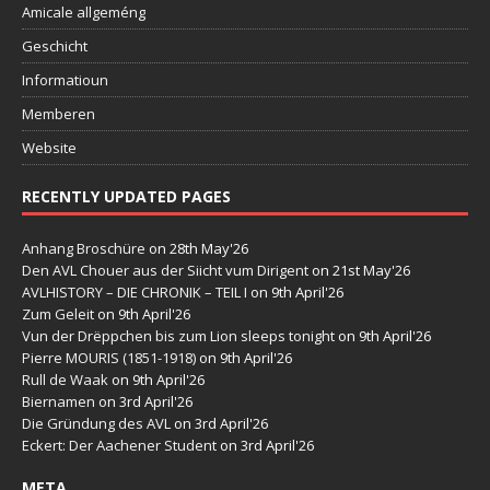
Amicale allgeméng
Geschicht
Informatioun
Memberen
Website
RECENTLY UPDATED PAGES
Anhang Broschüre
on 28th May'26
Den AVL Chouer aus der Siicht vum Dirigent
on 21st May'26
AVLHISTORY – DIE CHRONIK – TEIL I
on 9th April'26
Zum Geleit
on 9th April'26
Vun der Drëppchen bis zum Lion sleeps tonight
on 9th April'26
Pierre MOURIS (1851-1918)
on 9th April'26
Rull de Waak
on 9th April'26
Biernamen
on 3rd April'26
Die Gründung des AVL
on 3rd April'26
Eckert: Der Aachener Student
on 3rd April'26
META