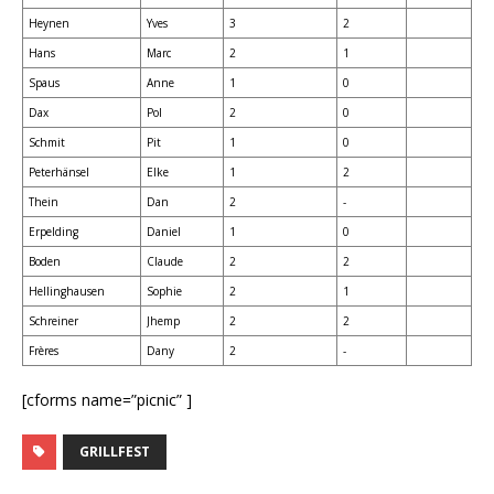
Heynen
Yves
3
2
Hans
Marc
2
1
Spaus
Anne
1
0
Dax
Pol
2
0
Schmit
Pit
1
0
Peterhänsel
Elke
1
2
Thein
Dan
2
-
Erpelding
Daniel
1
0
Boden
Claude
2
2
Hellinghausen
Sophie
2
1
Schreiner
Jhemp
2
2
Frères
Dany
2
-
[cforms name=”picnic” ]
GRILLFEST