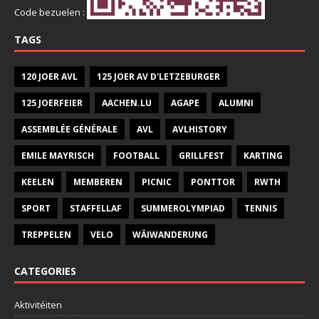
Code bezuelen :
TAGS
120 JOER AVL
125 JOER AV D'LETZEBURGER
125 JOERFEIER
AACHEN.LU
AGAPE
ALUMNI
ASSEMBLÉE GÉNÉRALE
AVL
AVLHISTORY
EMILE MAYRISCH
FOOTBALL
GRILLFEST
KARTING
KEELEN
MEMBEREN
PICNIC
PONTTOR
RWTH
SPORT
STAFFELLAF
SUMMEROLYMPIAD
TENNIS
TREPPELEN
VELO
WÄIWANDERUNG
CATEGORIES
Aktivitéiten