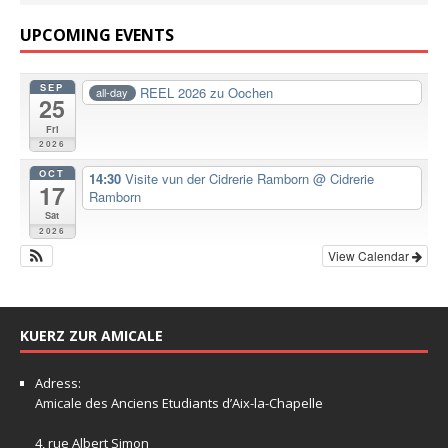
UPCOMING EVENTS
SEP
REEL 2026 zu Oochen
all-day
25
Fri
2026
OCT
14:30
Visite vun der Cidrerie Ramborn
@ Cidrerie
17
Ramborn
Sat
2026
View Calendar
KUERZ ZUR AMICALE
Adress:
Amicale
des Anciens Etudiants d’Aix-la-Chapelle
4, rue Albert Simon