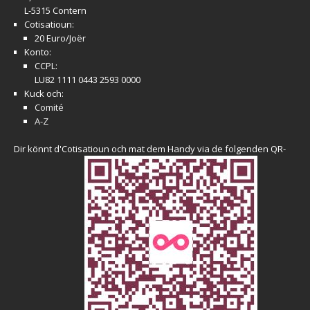
L-5315 Contern
Cotisatioun:
20 Euro/Joër
Konto:
CCPL:
LU82 1111 0443 2593 0000
Kuck och:
Comité
A-Z
Dir könnt d'Cotisatioun och mat dem Handy via de folgenden QR-