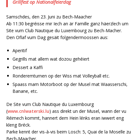
Grillfest op Nationalfeierdag
Samschdes, den 23. Juni zu Bech-Maacher
Ab 11:30 begréisse mir Iech an är Famille ganz häerzlech um
Site vum Club Nautique du Luxembourg zu Bech-Macher.
Den Oflaf vum Dag gesäit folgendermoossen aus:
Aperitif
Gegrills mat allem wat dozou gehéiert
Dessert a Kaffi
Ronderemturnen op der Wiss mat Volleyball etc.
Spaass mam Motorboot op der Musel mat Waasserschi,
Banane, etc.
De Site vum Club Nautique du Luxembourg
(
www.cnlwaterski.lu
) ass direkt un der Musel, wann der vu
Réimech kommt, hannert dem Hein lénks eran iwwert eng
kleng Bréck.
Parke kennt der vis-à-vis beim Losch: 5, Quai de la Moselle zu
Bech-Maacher.