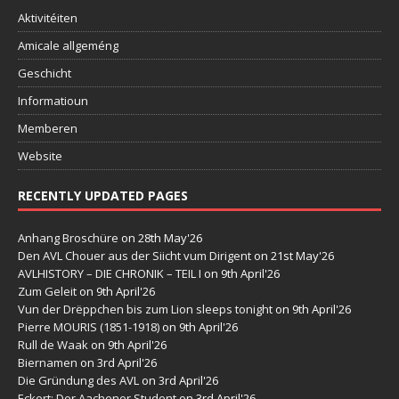
Aktivitéiten
Amicale allgeméng
Geschicht
Informatioun
Memberen
Website
RECENTLY UPDATED PAGES
Anhang Broschüre
on 28th May'26
Den AVL Chouer aus der Siicht vum Dirigent
on 21st May'26
AVLHISTORY – DIE CHRONIK – TEIL I
on 9th April'26
Zum Geleit
on 9th April'26
Vun der Drëppchen bis zum Lion sleeps tonight
on 9th April'26
Pierre MOURIS (1851-1918)
on 9th April'26
Rull de Waak
on 9th April'26
Biernamen
on 3rd April'26
Die Gründung des AVL
on 3rd April'26
Eckert: Der Aachener Student
on 3rd April'26