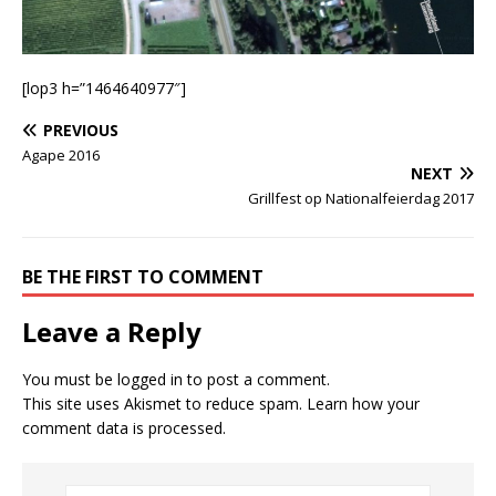
[lop3 h=”1464640977″]
PREVIOUS
Agape 2016
NEXT
Grillfest op Nationalfeierdag 2017
BE THE FIRST TO COMMENT
Leave a Reply
You must be
logged in
to post a comment.
This site uses Akismet to reduce spam.
Learn how your
comment data is processed.