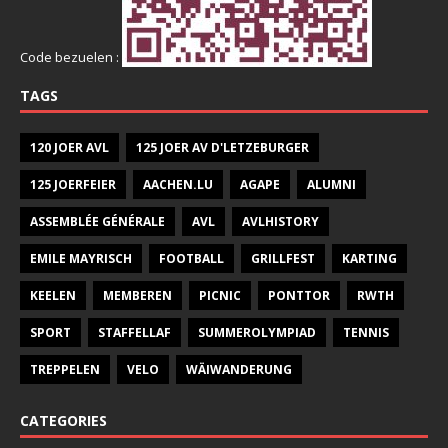
Code bezuelen :
TAGS
120 JOER AVL
125 JOER AV D'LETZEBURGER
125 JOERFEIER
AACHEN.LU
AGAPE
ALUMNI
ASSEMBLÉE GÉNÉRALE
AVL
AVLHISTORY
EMILE MAYRISCH
FOOTBALL
GRILLFEST
KARTING
KEELEN
MEMBEREN
PICNIC
PONTTOR
RWTH
SPORT
STAFFELLAF
SUMMEROLYMPIAD
TENNIS
TREPPELEN
VELO
WÄIWANDERUNG
CATEGORIES