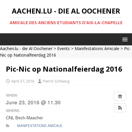
AACHEN.LU - DIE AL OOCHENER
AMICALE DES ANCIENS ETUDIANTS D'AIX-LA-CHAPELLE
Aachen.lu - die Al Oochener
>
Events
>
Manifestations Amicale
> Pic-
Nic op Nationalfeierdag 2016
Pic-Nic op Nationalfeierdag 2016
April 27, 2016
Pierre Schweig
WHEN:
June 23, 2016 @ 11:30
WHERE:
CNL Bech-Maacher
MANIFESTATIONS AMICALE