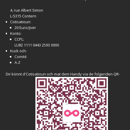
4, rue Albert Simon
L-5315 Contern
Cotisatioun:
20 Euro/Joër
Konto:
CCPL:
LU82 1111 0443 2593 0000
Kuck och:
Comité
A-Z
Dir könnt d'Cotisatioun och mat dem Handy via de folgenden QR-