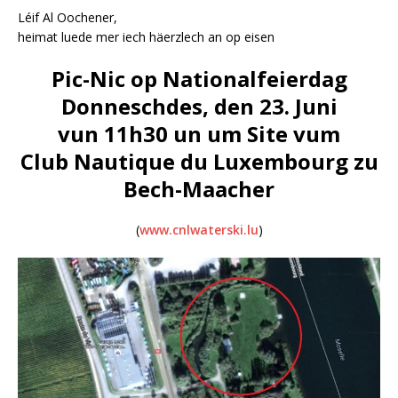
Léif Al Oochener,
heimat luede mer iech häerzlech an op eisen
Pic-Nic op Nationalfeierdag
Donneschdes, den 23. Juni
vun 11h30 un um Site vum
Club Nautique du Luxembourg zu
Bech-Maacher
(
www.cnlwaterski.lu
)