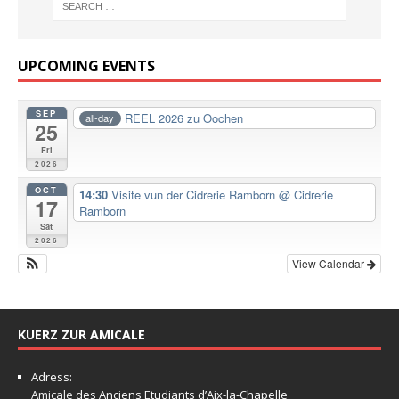
UPCOMING EVENTS
SEP
REEL 2026 zu Oochen
all-day
25
Fri
2026
OCT
14:30
Visite vun der Cidrerie Ramborn
@ Cidrerie
17
Ramborn
Sat
2026
View Calendar
KUERZ ZUR AMICALE
Adress:
Amicale
des Anciens Etudiants d’Aix-la-Chapelle