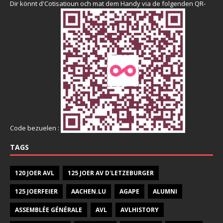
Dir könnt d'Cotisatioun och mat dem Handy via de folgenden QR-
Code bezuelen :
TAGS
120 JOER AVL
125 JOER AV D'LETZEBURGER
125 JOERFEIER
AACHEN.LU
AGAPE
ALUMNI
ASSEMBLÉE GÉNÉRALE
AVL
AVLHISTORY