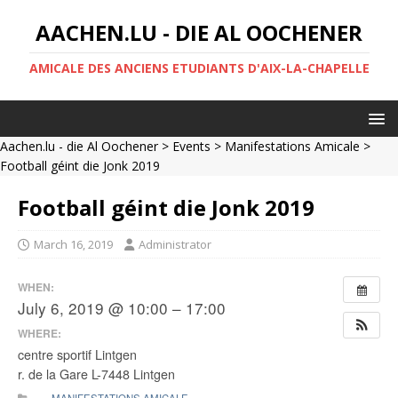
AACHEN.LU - DIE AL OOCHENER
AMICALE DES ANCIENS ETUDIANTS D'AIX-LA-CHAPELLE
Aachen.lu - die Al Oochener
>
Events
>
Manifestations Amicale
>
Football géint die Jonk 2019
Football géint die Jonk 2019
March 16, 2019
Administrator
WHEN:
July 6, 2019 @ 10:00 – 17:00
WHERE:
centre sportif Lintgen
r. de la Gare L-7448 Lintgen