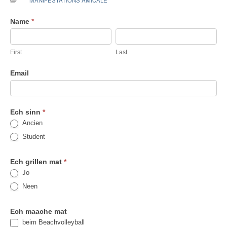
MANIFESTATIONS AMICALE
Olympiad
Name
*
mat
First
Last
dem
First
Last
AVL
Email
Ech sinn
*
Ancien
Student
Ech grillen mat
*
Jo
Neen
Ech maache mat
beim Beachvolleyball