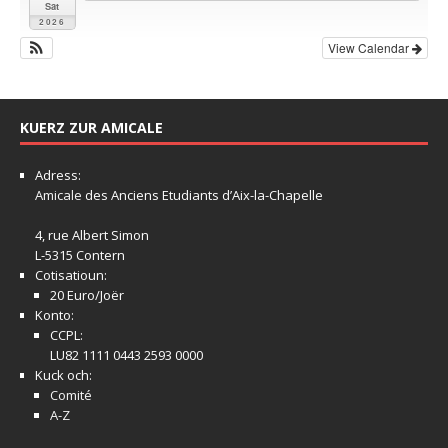
Sat
2026
View Calendar
KUERZ ZUR AMICALE
Adress:
Amicale
des Anciens Etudiants d’Aix-la-Chapelle
4, rue Albert Simon
L-5315 Contern
Cotisatioun:
20 Euro/Joër
Konto:
CCPL:
LU82 1111 0443 2593 0000
Kuck och:
Comité
A-Z