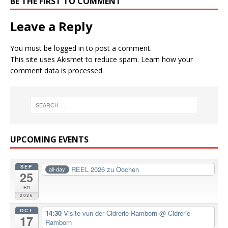
BE THE FIRST TO COMMENT
Leave a Reply
You must be
logged in
to post a comment.
This site uses Akismet to reduce spam.
Learn how your
comment data is processed.
UPCOMING EVENTS
SEP
REEL 2026 zu Oochen
all-day
25
Fri
2026
OCT
14:30
Visite vun der Cidrerie Ramborn
@ Cidrerie
17
Ramborn