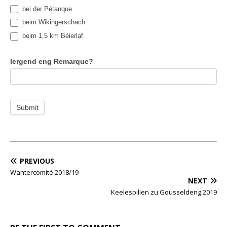
bei der Pétanque
beim Wikingerschach
beim 1,5 km Béierlaf
Iergend eng Remarque?
Submit
PREVIOUS
Wantercomité 2018/19
NEXT
Keelespillen zu Gousseldeng 2019