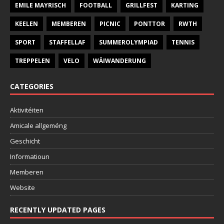
EMILE MAYRISCH
FOOTBALL
GRILLFEST
KARTING
KEELEN
MEMBEREN
PICNIC
PONTTOR
RWTH
SPORT
STAFFELLAF
SUMMEROLYMPIAD
TENNIS
TREPPELEN
VELO
WÄIWANDERUNG
CATEGORIES
Aktivitéiten
Amicale allgeméng
Geschicht
Informatioun
Memberen
Website
RECENTLY UPDATED PAGES