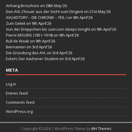
Anhang Broschüre
on 28th May'26
Den AVL Chouer aus der Siicht vum Dirigent
on 21st May'26
AVLHISTORY – DIE CHRONIK – TEIL I
on 9th April'26
Zum Geleit
on 9th April'26
Vun der Drëppchen bis zum Lion sleeps tonight
on 9th April'26
Pierre MOURIS (1851-1918)
on 9th April'26
Rull de Waak
on 9th April'26
Biernamen
on 3rd April'26
Die Gründung des AVL
on 3rd April'26
Eckert: Der Aachener Student
on 3rd April'26
META
Log in
Entries feed
Comments feed
WordPress.org
Copyright © 2026 | WordPress Theme by
MH Themes