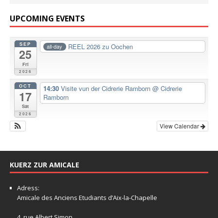
UPCOMING EVENTS
SEP
REEL 2026 zu Oochen
all-day
25
Fri
2026
OCT
14:30
Visite vun der Cidrerie Ramborn
@ Cidrerie
17
Ramborn
Sat
2026
View Calendar
KUERZ ZUR AMICALE
Adress:
Amicale
des Anciens Etudiants d’Aix-la-Chapelle
4, rue Albert Simon