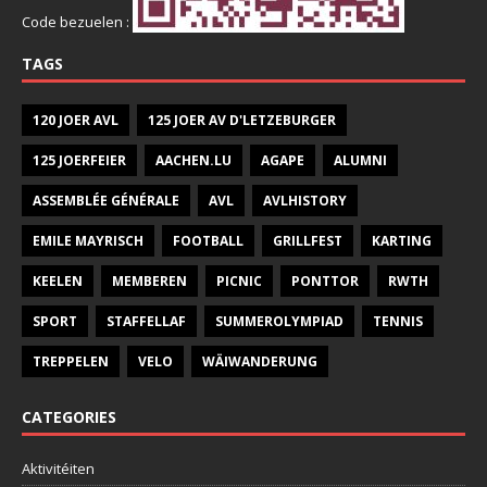
Code bezuelen :
TAGS
120 JOER AVL
125 JOER AV D'LETZEBURGER
125 JOERFEIER
AACHEN.LU
AGAPE
ALUMNI
ASSEMBLÉE GÉNÉRALE
AVL
AVLHISTORY
EMILE MAYRISCH
FOOTBALL
GRILLFEST
KARTING
KEELEN
MEMBEREN
PICNIC
PONTTOR
RWTH
SPORT
STAFFELLAF
SUMMEROLYMPIAD
TENNIS
TREPPELEN
VELO
WÄIWANDERUNG
CATEGORIES
Aktivitéiten