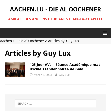
AACHEN.LU - DIE AL OOCHENER
AMICALE DES ANCIENS ETUDIANTS D'AIX-LA-CHAPELLE
Aachen.lu - die Al Oochener
> Articles by: Guy Lux
Articles by
Guy Lux
125 Joer AVL – Séance Académique mat
uschléissender Soirée de Gala
March 8, 2023
Guy Lux