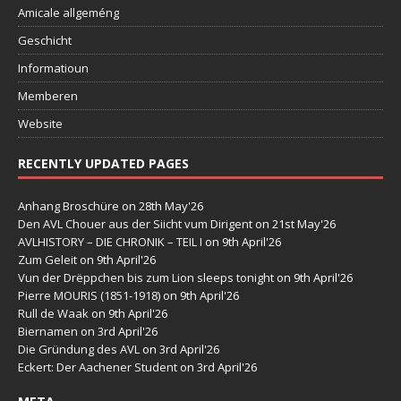
Amicale allgeméng
Geschicht
Informatioun
Memberen
Website
RECENTLY UPDATED PAGES
Anhang Broschüre
on 28th May'26
Den AVL Chouer aus der Siicht vum Dirigent
on 21st May'26
AVLHISTORY – DIE CHRONIK – TEIL I
on 9th April'26
Zum Geleit
on 9th April'26
Vun der Drëppchen bis zum Lion sleeps tonight
on 9th April'26
Pierre MOURIS (1851-1918)
on 9th April'26
Rull de Waak
on 9th April'26
Biernamen
on 3rd April'26
Die Gründung des AVL
on 3rd April'26
Eckert: Der Aachener Student
on 3rd April'26