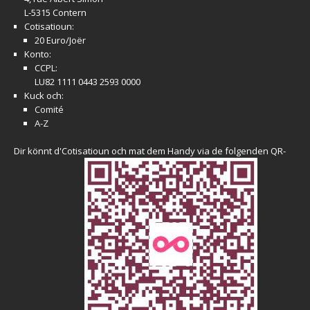
L-5315 Contern
Cotisatioun:
20 Euro/Joër
Konto:
CCPL:
LU82 1111 0443 2593 0000
Kuck och:
Comité
A-Z
Dir könnt d'Cotisatioun och mat dem Handy via de folgenden QR-