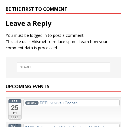
BE THE FIRST TO COMMENT
Leave a Reply
You must be
logged in
to post a comment.
This site uses Akismet to reduce spam.
Learn how your
comment data is processed.
UPCOMING EVENTS
SEP
REEL 2026 zu Oochen
all-day
25
Fri
2026
OCT