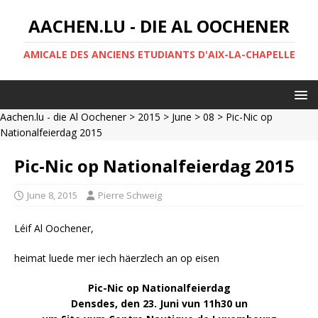
AACHEN.LU - DIE AL OOCHENER
AMICALE DES ANCIENS ETUDIANTS D'AIX-LA-CHAPELLE
Aachen.lu - die Al Oochener
>
2015
>
June
>
08
> Pic-Nic op
Nationalfeierdag 2015
Pic-Nic op Nationalfeierdag 2015
June 8, 2015
Pierre Schweig
Léif Al Oochener,
heimat luede mer iech häerzlech an op eisen
Pic-Nic op Nationalfeierdag
Densdes, den 23. Juni
vun 11h30 un