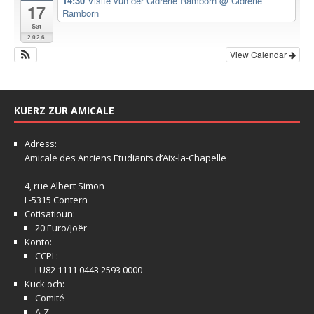
14:30
Visite vun der Cidrerie Ramborn
@ Cidrerie
17
Ramborn
Sat
2026
View Calendar
KUERZ ZUR AMICALE
Adress:
Amicale
des Anciens Etudiants d’Aix-la-Chapelle
4, rue Albert Simon
L-5315 Contern
Cotisatioun:
20 Euro/Joër
Konto:
CCPL:
LU82 1111 0443 2593 0000
Kuck och:
Comité
A-Z