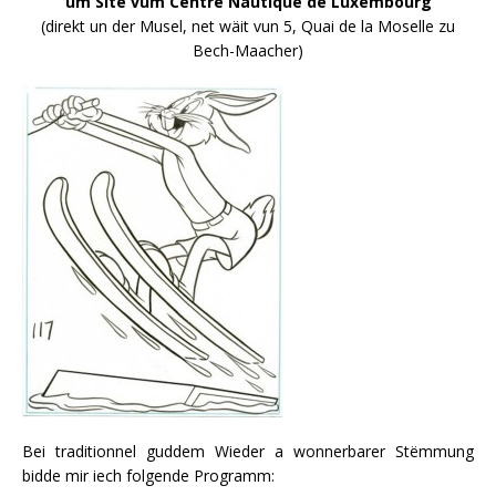
um Site vum Centre Nautique de Luxembourg
(direkt un der Musel, net wäit vun 5, Quai de la Moselle zu
Bech-Maacher)
Bei traditionnel guddem Wieder a wonnerbarer Stëmmung
bidde mir iech folgende Programm: