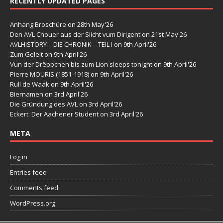
RECENTLY UPDATED PAGES
Anhang Broschüre
on 28th May'26
Den AVL Chouer aus der Siicht vum Dirigent
on 21st May'26
AVLHISTORY – DIE CHRONIK – TEIL I
on 9th April'26
Zum Geleit
on 9th April'26
Vun der Drëppchen bis zum Lion sleeps tonight
on 9th April'26
Pierre MOURIS (1851-1918)
on 9th April'26
Rull de Waak
on 9th April'26
Biernamen
on 3rd April'26
Die Gründung des AVL
on 3rd April'26
Eckert: Der Aachener Student
on 3rd April'26
META
Log in
Entries feed
Comments feed
WordPress.org