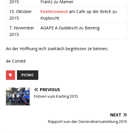
2015:
Frantz zu Mamer
15. Oktober
Keelenowend
am Cafe op der Bréck zu
2015:
Koplescht
7. November
AGAPE A Guddesch zu Biereng
2015:
An der Hoffnung iech zuelräich begréissen ze kënnen,
de Comité
PICNIC
PREVIOUS
Fotoen vum Karting 2015
NEXT
Rapport vun der Generalversammlung 2015