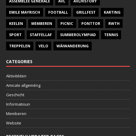
ASSEMBLÉE GÉNÉRALE
AVL
AVLHISTORY
EMILE MAYRISCH
FOOTBALL
GRILLFEST
KARTING
KEELEN
MEMBEREN
PICNIC
PONTTOR
RWTH
SPORT
STAFFELLAF
SUMMEROLYMPIAD
TENNIS
TREPPELEN
VELO
WÄIWANDERUNG
CATEGORIES
Aktivitéiten
Amicale allgeméng
Geschicht
Informatioun
Memberen
Website