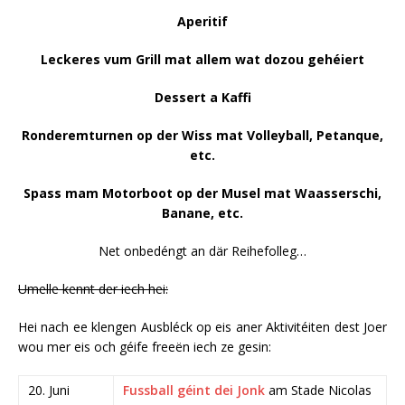
Aperitif
Leckeres vum Grill mat allem wat dozou gehéiert
Dessert a Kaffi
Ronderemturnen op der Wiss mat Volleyball, Petanque,
etc.
Spass mam Motorboot op der Musel mat Waasserschi,
Banane, etc.
Net onbedéngt an där Reihefolleg…
Umelle kennt der iech hei:
Hei nach ee klengen Ausbléck op eis aner Aktivitéiten dest Joer
wou mer eis och géife freeën iech ze gesin:
20. Juni
Fussball géint dei Jonk
am Stade Nicolas