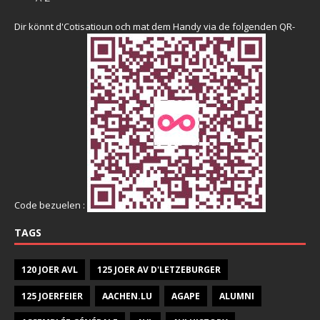
Dir könnt d'Cotisatioun och mat dem Handy via de folgenden QR-
Code bezuelen :
TAGS
120 JOER AVL
125 JOER AV D'LETZEBURGER
125 JOERFEIER
AACHEN.LU
AGAPE
ALUMNI