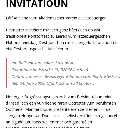
INVITATIOUN
Léif Anciene vum Akademischer Verein d’Letzebuerger,
Heimatter invitéiere mir Iech ganz hâerzlech op eist
traditionellt Ponttorfest zu Éieren vum lëtzebuergeschen
Nationalfeierdag. Dest Joer hun mir eis eng flott Locatioun fir
eist Fest erausgesicht. Mir feieren
am Ballsaal vum «Altes Kurhaus»
(Komphausbadstral3e 19, 52062 Aachen).
Datum vun eiser dësjäereger Editioun vum Ponttorfest ass
den 24. Juni 2009, Ufank ass um 20:00 Auer.
No enger Begréissungsusprooch vum Président hun mier
d’Freed Iech een vun deene raren Optrëtter vum berühmten
Oochener Männerchouer presentéieren ze dierfen. Fir de
klengen Honger an Duuscht ass selbstverstândlech gesuergt
an d’gudd Laun ass wei emmer och garantéiert.