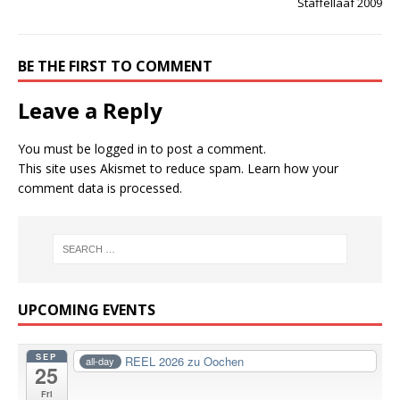
Staffellaaf 2009
BE THE FIRST TO COMMENT
Leave a Reply
You must be
logged in
to post a comment.
This site uses Akismet to reduce spam.
Learn how your
comment data is processed.
UPCOMING EVENTS
SEP
REEL 2026 zu Oochen
all-day
25
Fri