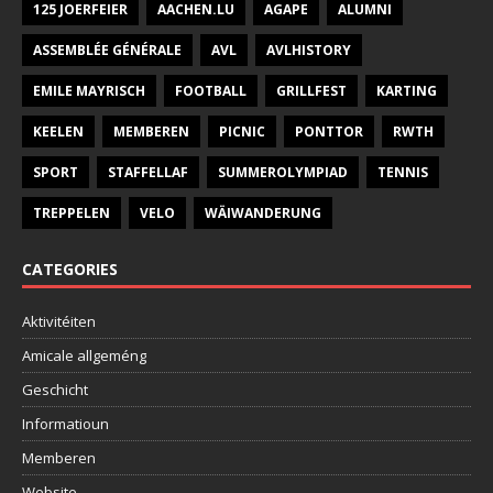
125 JOERFEIER
AACHEN.LU
AGAPE
ALUMNI
ASSEMBLÉE GÉNÉRALE
AVL
AVLHISTORY
EMILE MAYRISCH
FOOTBALL
GRILLFEST
KARTING
KEELEN
MEMBEREN
PICNIC
PONTTOR
RWTH
SPORT
STAFFELLAF
SUMMEROLYMPIAD
TENNIS
TREPPELEN
VELO
WÄIWANDERUNG
CATEGORIES
Aktivitéiten
Amicale allgeméng
Geschicht
Informatioun
Memberen
Website