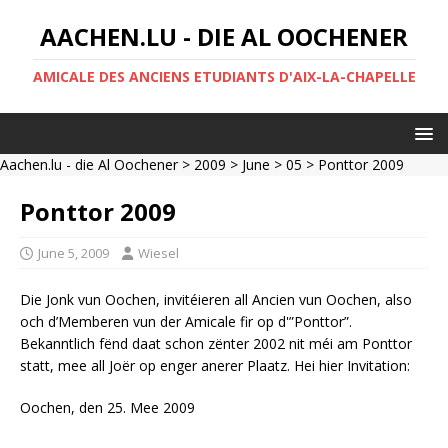
AACHEN.LU - DIE AL OOCHENER
AMICALE DES ANCIENS ETUDIANTS D'AIX-LA-CHAPELLE
Aachen.lu - die Al Oochener
>
2009
>
June
>
05
> Ponttor 2009
Ponttor 2009
June 5, 2009
Wiesel
Die Jonk vun Oochen, invitéieren all Ancien vun Oochen, also
och d’Memberen vun der Amicale fir op d'”Ponttor”.
Bekanntlich fënd daat schon zënter 2002 nit méi am Ponttor
statt, mee all Joër op enger anerer Plaatz. Hei hier Invitation:
Oochen, den 25. Mee 2009