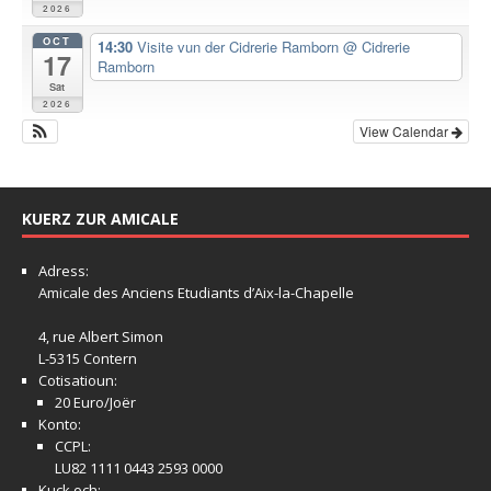
2026
OCT
14:30
Visite vun der Cidrerie Ramborn
@ Cidrerie
17
Ramborn
Sat
2026
View Calendar
KUERZ ZUR AMICALE
Adress:
Amicale
des Anciens Etudiants d’Aix-la-Chapelle
4, rue Albert Simon
L-5315 Contern
Cotisatioun:
20 Euro/Joër
Konto:
CCPL:
LU82 1111 0443 2593 0000
Kuck och: