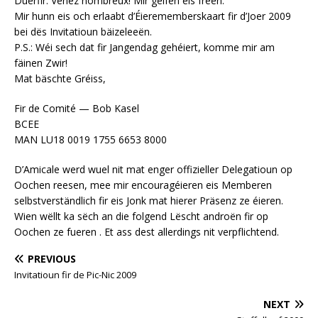
Duerfir: Venez nombreux! Mir géifen eis fréen.
Mir hunn eis och erlaabt d’Éierememberskaart fir d’Joer 2009
bei dës Invitatioun bäizeleeën.
P.S.: Wéi sech dat fir Jangendag gehéiert, komme mir am
fäinen Zwir!
Mat bäschte Gréiss,
Fir de Comité — Bob Kasel
BCEE
MAN LU18 0019 1755 6653 8000
D’Amicale werd wuel nit mat enger offizieller Delegatioun op
Oochen reesen, mee mir encouragéieren eis Memberen
selbstverständlich fir eis Jonk mat hierer Präsenz ze éieren.
Wien wëllt ka sëch an die folgend Lëscht androën fir op
Oochen ze fueren . Et ass dest allerdings nit verpflichtend.
PREVIOUS
Invitatioun fir de Pic-Nic 2009
NEXT