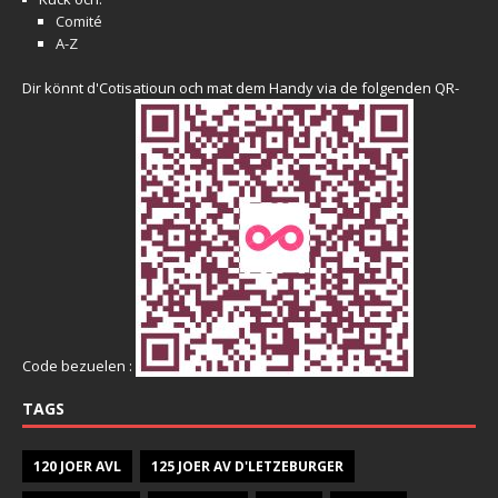
Comité
A-Z
Dir könnt d'Cotisatioun och mat dem Handy via de folgenden QR-
Code bezuelen :
TAGS
120 JOER AVL
125 JOER AV D'LETZEBURGER