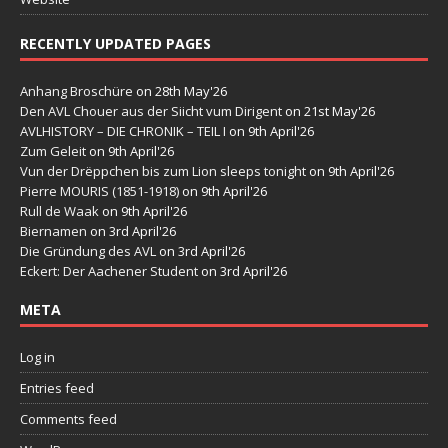
RECENTLY UPDATED PAGES
Anhang Broschüre
on 28th May'26
Den AVL Chouer aus der Siicht vum Dirigent
on 21st May'26
AVLHISTORY – DIE CHRONIK – TEIL I
on 9th April'26
Zum Geleit
on 9th April'26
Vun der Drëppchen bis zum Lion sleeps tonight
on 9th April'26
Pierre MOURIS (1851-1918)
on 9th April'26
Rull de Waak
on 9th April'26
Biernamen
on 3rd April'26
Die Gründung des AVL
on 3rd April'26
Eckert: Der Aachener Student
on 3rd April'26
META
Log in
Entries feed
Comments feed