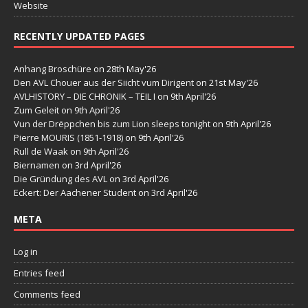
Website
RECENTLY UPDATED PAGES
Anhang Broschüre
on 28th May'26
Den AVL Chouer aus der Siicht vum Dirigent
on 21st May'26
AVLHISTORY – DIE CHRONIK – TEIL I
on 9th April'26
Zum Geleit
on 9th April'26
Vun der Drëppchen bis zum Lion sleeps tonight
on 9th April'26
Pierre MOURIS (1851-1918)
on 9th April'26
Rull de Waak
on 9th April'26
Biernamen
on 3rd April'26
Die Gründung des AVL
on 3rd April'26
Eckert: Der Aachener Student
on 3rd April'26
META
Log in
Entries feed
Comments feed