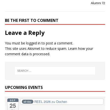
Alumni 72
BE THE FIRST TO COMMENT
Leave a Reply
You must be
logged in
to post a comment.
This site uses Akismet to reduce spam.
Learn how your
comment data is processed.
UPCOMING EVENTS
SEP
REEL 2026 zu Oochen
all-day
25