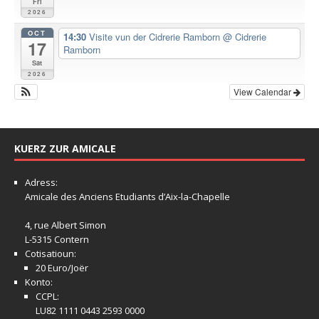
Fri
2026
OCT
14:30
Visite vun der Cidrerie Ramborn
@ Cidrerie
17
Ramborn
Sat
2026
View Calendar
KUERZ ZUR AMICALE
Adress:
Amicale
des Anciens Etudiants d’Aix-la-Chapelle
4, rue Albert Simon
L-5315 Contern
Cotisatioun:
20 Euro/Joër
Konto:
CCPL:
LU82 1111 0443 2593 0000