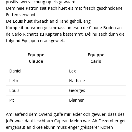
positiv Iwerraschung op eis gewaard:
Dem neie Patron säit Kach huet eis mat frësch geschniddene
Fritten verwinnt!
De Louis huet d’Saach an d’Hand geholl, eng
Kompetitiounsronn geschmass an esou de Claude Boden an
de Carlo Richartz zu Kapitäne bestëmmt. Déi hu sëch dunn die
folgend Equippen erausgewielt:
Equippe
Equippe
Claude
Carlo
Daniel
Lex
Lelio
Nathalie
Louis
Georges
Pit
Blannen
Am laafend dem Owend guffe mir leider och gewuer, dass des
Joër wuel daat lescht am Capeau Melon war. Ab Dezember get
ëmgebaut an d’Keelebunn muss enger gréisserer Kichen