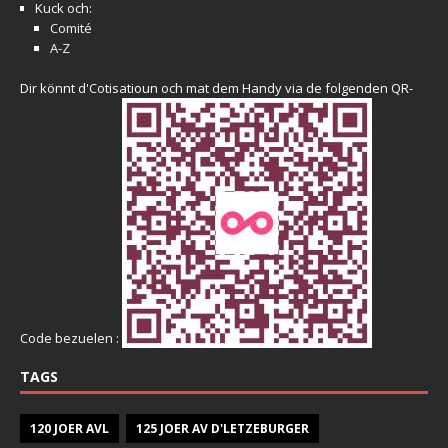
Kuck och:
Comité
A-Z
Dir könnt d'Cotisatioun och mat dem Handy via de folgenden QR-
Code bezuelen :
TAGS
120 JOER AVL
125 JOER AV D'LETZEBURGER