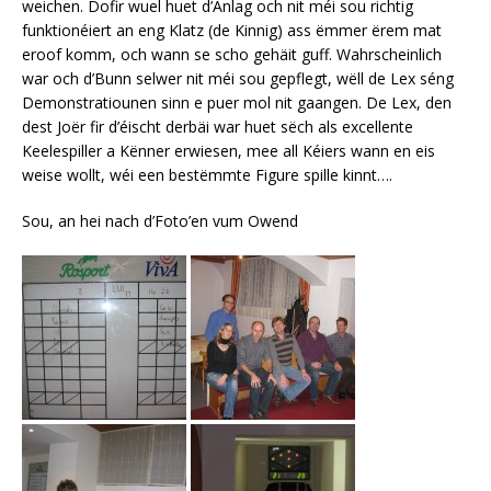
weichen. Dofir wuel huet d’Anlag och nit méi sou richtig
funktionéiert an eng Klatz (de Kinnig) ass ëmmer ërem mat
eroof komm, och wann se scho gehäit guff. Wahrscheinlich
war och d’Bunn selwer nit méi sou gepflegt, wëll de Lex séng
Demonstratiounen sinn e puer mol nit gaangen. De Lex, den
dest Joër fir d’éischt derbäi war huet sëch als excellente
Keelespiller a Kënner erwiesen, mee all Kéiers wann en eis
weise wollt, wéi een bestëmmte Figure spille kinnt….
Sou, an hei nach d’Foto’en vum Owend