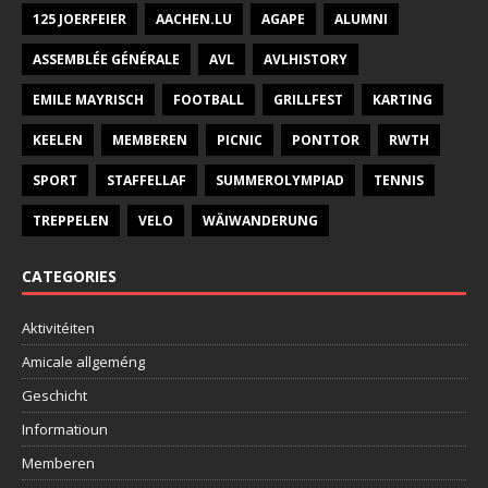
125 JOERFEIER
AACHEN.LU
AGAPE
ALUMNI
ASSEMBLÉE GÉNÉRALE
AVL
AVLHISTORY
EMILE MAYRISCH
FOOTBALL
GRILLFEST
KARTING
KEELEN
MEMBEREN
PICNIC
PONTTOR
RWTH
SPORT
STAFFELLAF
SUMMEROLYMPIAD
TENNIS
TREPPELEN
VELO
WÄIWANDERUNG
CATEGORIES
Aktivitéiten
Amicale allgeméng
Geschicht
Informatioun
Memberen