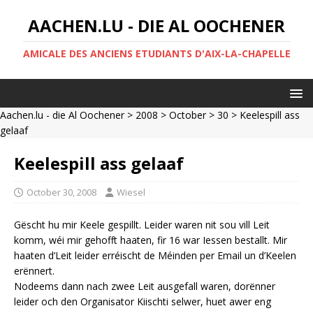
AACHEN.LU - DIE AL OOCHENER
AMICALE DES ANCIENS ETUDIANTS D'AIX-LA-CHAPELLE
Aachen.lu - die Al Oochener
>
2008
>
October
>
30
> Keelespill ass
gelaaf
Keelespill ass gelaaf
October 30, 2008
Wiesel
Gëscht hu mir Keele gespillt. Leider waren nit sou vill Leit
komm, wéi mir gehofft haaten, fir 16 war Iessen bestallt. Mir
haaten d’Leit leider erréischt de Méinden per Email un d’Keelen
erënnert.
Nodeems dann nach zwee Leit ausgefall waren, dorënner
leider och den Organisator Kiischti selwer, huet awer eng