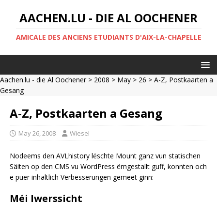
AACHEN.LU - DIE AL OOCHENER
AMICALE DES ANCIENS ETUDIANTS D'AIX-LA-CHAPELLE
Aachen.lu - die Al Oochener
>
2008
>
May
>
26
> A-Z, Postkaarten a
Gesang
A-Z, Postkaarten a Gesang
May 26, 2008
Wiesel
Nodeems den AVLhistory lëschte Mount ganz vun statischen
Säiten op den CMS vu WordPress ëmgestallt guff, konnten och
e puer inhaltlich Verbesserungen gemeet ginn:
Méi Iwerssicht