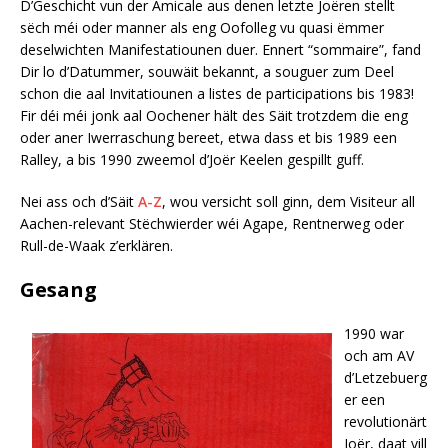
D’Geschicht vun der Amicale aus denen letzte Joëren stellt
sëch méi oder manner als eng Oofolleg vu quasi ëmmer
deselwichten Manifestatiounen duer. Ennert “sommaire”, fand
Dir lo d’Datummer, souwäit bekannt, a souguer zum Deel
schon die aal Invitatiounen a listes de participations bis 1983!
Fir déi méi jonk aal Oochener hält des Säit trotzdem die eng
oder aner Iwerraschung bereet, etwa dass et bis 1989 een
Ralley, a bis 1990 zweemol d’Joër Keelen gespillt guff.
Nei ass och d’Säit
A-Z
, wou versicht soll ginn, dem Visiteur all
Aachen-relevant Stëchwierder wéi Agape, Rentnerweg oder
Rull-de-Waak z’erklären.
Gesang
1990 war
och am AV
d’Letzebuerg
er een
revolutionärt
Joër, daat vill