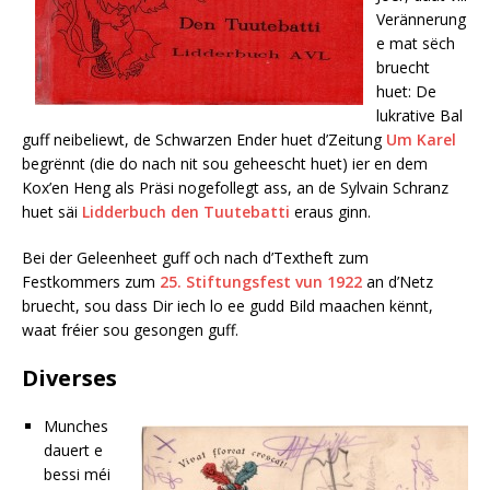
Verännerung
e mat sëch
bruecht
huet: De
lukrative Bal
guff neibeliewt, de Schwarzen Ender huet d’Zeitung
Um Karel
begrënnt (die do nach nit sou geheescht huet) ier en dem
Kox’en Heng als Präsi nogefollegt ass, an de Sylvain Schranz
huet säi
Lidderbuch den Tuutebatti
eraus ginn.
Bei der Geleenheet guff och nach d’Textheft zum
Festkommers zum
25. Stiftungsfest vun 1922
an d’Netz
bruecht, sou dass Dir iech lo ee gudd Bild maachen kënnt,
waat fréier sou gesongen guff.
Diverses
Munches
dauert e
bessi méi