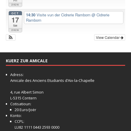
Fri
2026
OCT
14:30
Visite vun der Cidrerie Ramborn
@ Cidrerie
17
Ramborn
Sat
2026
View Calendar
KUERZ ZUR AMICALE
Adress:
Amicale
des Anciens Etudiants d’Aix-la-Chapelle
4, rue Albert Simon
L-5315 Contern
Cotisatioun:
20 Euro/Joër
Konto:
CCPL:
LU82 1111 0443 2593 0000