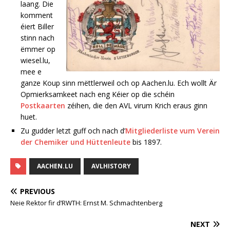
laang. Die
komment
éiert Biller
stinn nach
ëmmer op
wiesel.lu,
mee e
ganze Koup sinn mëttlerweil och op Aachen.lu. Ech wollt Är
Opmierksamkeet nach eng Kéier op die schéin
Postkaarten
zéihen, die den AVL virum Krich eraus ginn
huet.
Zu gudder letzt guff och nach d’
Mitgliederliste vum Verein
der Chemiker und Hüttenleute
bis 1897.
AACHEN.LU
AVLHISTORY
PREVIOUS
Neie Rektor fir d’RWTH: Ernst M. Schmachtenberg
NEXT