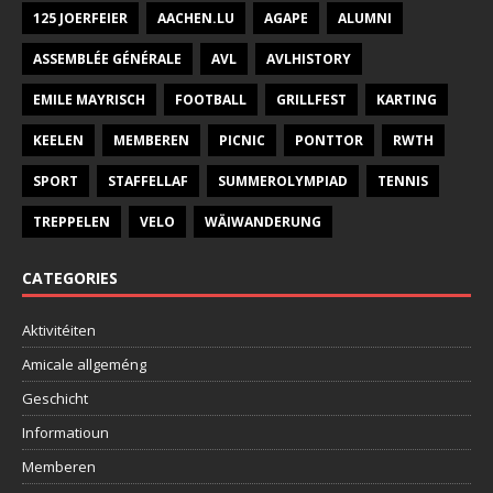
125 JOERFEIER
AACHEN.LU
AGAPE
ALUMNI
ASSEMBLÉE GÉNÉRALE
AVL
AVLHISTORY
EMILE MAYRISCH
FOOTBALL
GRILLFEST
KARTING
KEELEN
MEMBEREN
PICNIC
PONTTOR
RWTH
SPORT
STAFFELLAF
SUMMEROLYMPIAD
TENNIS
TREPPELEN
VELO
WÄIWANDERUNG
CATEGORIES
Aktivitéiten
Amicale allgeméng
Geschicht
Informatioun
Memberen