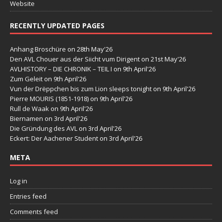
Website
RECENTLY UPDATED PAGES
Anhang Broschüre
on 28th May'26
Den AVL Chouer aus der Siicht vum Dirigent
on 21st May'26
AVLHISTORY – DIE CHRONIK – TEIL I
on 9th April'26
Zum Geleit
on 9th April'26
Vun der Drëppchen bis zum Lion sleeps tonight
on 9th April'26
Pierre MOURIS (1851-1918)
on 9th April'26
Rull de Waak
on 9th April'26
Biernamen
on 3rd April'26
Die Gründung des AVL
on 3rd April'26
Eckert: Der Aachener Student
on 3rd April'26
META
Log in
Entries feed
Comments feed