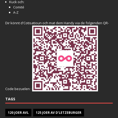
Kuck och:
Comité
A-Z
Dir könnt d'Cotisatioun och mat dem Handy via de folgenden QR-
Code bezuelen :
TAGS
120 JOER AVL
125 JOER AV D'LETZEBURGER