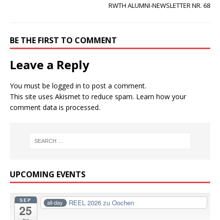
RWTH ALUMNI-NEWSLETTER NR. 68
BE THE FIRST TO COMMENT
Leave a Reply
You must be
logged in
to post a comment.
This site uses Akismet to reduce spam.
Learn how your
comment data is processed.
UPCOMING EVENTS
SEP
REEL 2026 zu Oochen
all-day
25