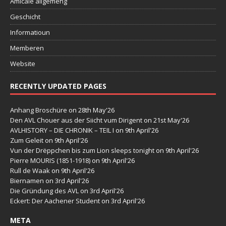
Amicale allgeméng
Geschicht
Informatioun
Memberen
Website
RECENTLY UPDATED PAGES
Anhang Broschüre
on 28th May'26
Den AVL Chouer aus der Siicht vum Dirigent
on 21st May'26
AVLHISTORY – DIE CHRONIK – TEIL I
on 9th April'26
Zum Geleit
on 9th April'26
Vun der Drëppchen bis zum Lion sleeps tonight
on 9th April'26
Pierre MOURIS (1851-1918)
on 9th April'26
Rull de Waak
on 9th April'26
Biernamen
on 3rd April'26
Die Gründung des AVL
on 3rd April'26
Eckert: Der Aachener Student
on 3rd April'26
META