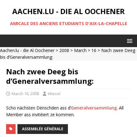
AACHEN.LU - DIE AL OOCHENER
AMICALE DES ANCIENS ETUDIANTS D'AIX-LA-CHAPELLE
Aachen.lu - die Al Oochener
>
2008
>
March
>
16
> Nach zwee Deeg
bis d’Generalversammlung:
Nach zwee Deeg bis
d’Generalversammlung:
March 16, 2008
Wiesel
Scho nächsten Dënschden ass d’
Generalversammlung
. All
Member ass invitéiert ze kommen.
ASSEMBLÉE GÉNÉRALE