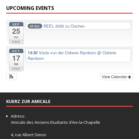
UPCOMING EVENTS
SEP
REEL 2026 zu Oochen
all-day
25
Fri
2026
OCT
14:30
Visite vun der Cidrerie Ramborn
@ Cidrerie
17
Ramborn
Sat
2026
View Calendar
KUERZ ZUR AMICALE
Adress:
Amicale
des Anciens Etudiants d’Aix-la-Chapelle
4, rue Albert Simon