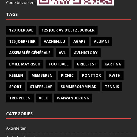
Code bezuelen :
TAGS
120 JOER AVL
125 JOER AV D'LETZEBURGER
125 JOERFEIER
AACHEN.LU
AGAPE
ALUMNI
ASSEMBLÉE GÉNÉRALE
AVL
AVLHISTORY
EMILE MAYRISCH
FOOTBALL
GRILLFEST
KARTING
KEELEN
MEMBEREN
PICNIC
PONTTOR
RWTH
SPORT
STAFFELLAF
SUMMEROLYMPIAD
TENNIS
TREPPELEN
VELO
WÄIWANDERUNG
CATEGORIES
Aktivitéiten