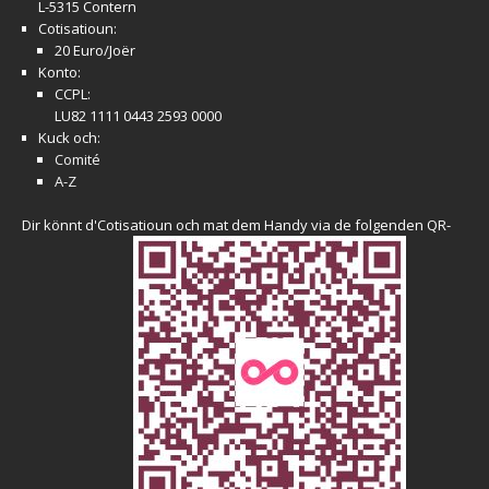
L-5315 Contern
Cotisatioun:
20 Euro/Joër
Konto:
CCPL:
LU82 1111 0443 2593 0000
Kuck och:
Comité
A-Z
Dir könnt d'Cotisatioun och mat dem Handy via de folgenden QR-