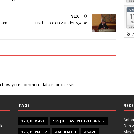
20
O
1
NEXT
Sa
. am
Eischt Foto’en vun der Agape
20
n how your comment data is processed.
TAGS
RECE
Anhan
120 JOER AVL
125 JOER AV D'LETZEBURGER
le
Den A
May'
125 JOERFEIER
AACHEN.LU
AGAPE