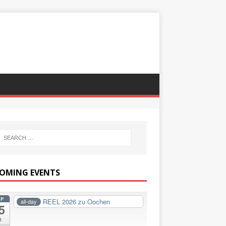
OMING EVENTS
EP
REEL 2026 zu Oochen
all-day
5
i