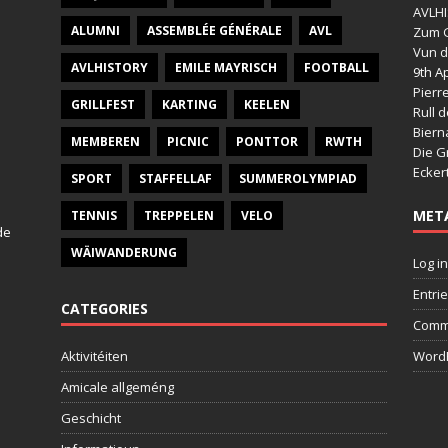
AVLHI
ALUMNI
ASSEMBLÉE GÉNÉRALE
AVL
Zum G
Vun d
AVLHISTORY
EMILE MAYRISCH
FOOTBALL
9th Ap
Pierr
GRILLFEST
KARTING
KEELEN
Rull 
Bier
MEMBEREN
PICNIC
PONTTOR
RWTH
Die G
Ecker
SPORT
STAFFELLAF
SUMMEROLYMPIAD
MET
TENNIS
TREPPELEN
VELO
de
WÄIWANDERUNG
Log in
Entri
CATEGORIES
Comm
Aktivitéiten
WordP
Amicale allgeméng
Geschicht