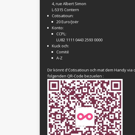
4, rue Albert Simon
L-5315 Contern
Cotisatioun:
20 Euro/Joër
Konto:
CCPL:
LU82 1111 0443 2593 0000
Kuck och:
Comité
A-Z
Dir könnt d'Cotisatioun och mat dem Handy via 
folgenden QR-Code bezuelen :