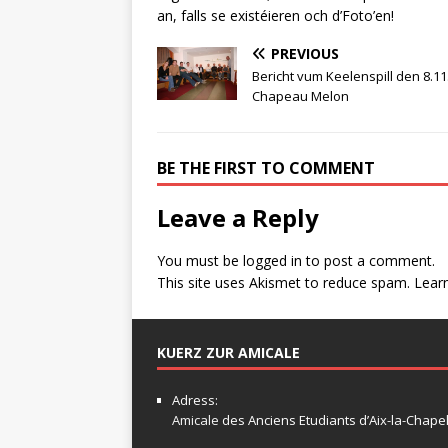
an, falls se existéieren och d’Foto’en!
PREVIOUS
Bericht vum Keelenspill den 8.11
Chapeau Melon
BE THE FIRST TO COMMENT
Leave a Reply
You must be
logged in
to post a comment.
This site uses Akismet to reduce spam.
Lear
KUERZ ZUR AMICALE
Adress:
Amicale
des Anciens Etudiants d’Aix-la-Chapel