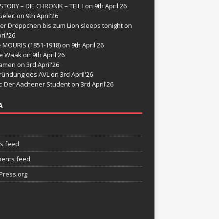
STORY – DIE CHRONIK – TEIL I
on 9th April'26
eleit
on 9th April'26
er Drëppchen bis zum Lion sleeps tonight
on
ril'26
e MOURIS (1851-1918)
on 9th April'26
de Waak
on 9th April'26
namen
on 3rd April'26
ründung des AVL
on 3rd April'26
t: Der Aachener Student
on 3rd April'26
A
es feed
ents feed
ress.org