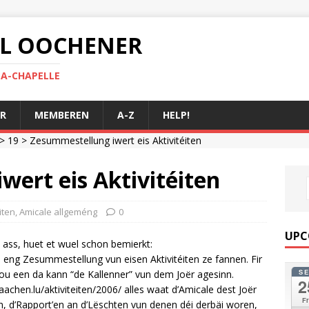
 AL OOCHENER
LA-CHAPELLE
R
MEMBEREN
A-Z
HELP!
>
19
> Zesummestellung iwert eis Aktivitéiten
ert eis Aktivitéiten
iten
,
Amicale allgeméng
0
UPC
 ass, huet et wuel schon bemierkt:
 lo eng Zesummestellung vun eisen Aktivitéiten ze fannen. Fir
S
wou een da kann “de Kallenner” vun dem Joër agesinn.
2
.aachen.lu/aktiviteiten/2006/ alles waat d’Amicale dest Joër
Fr
un, d’Rapport’en an d’Lëschten vun denen déi derbäi woren,