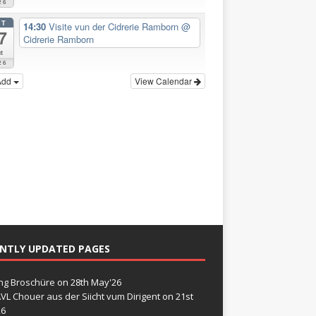
26
CT
14:30
Visite vun der Cidrerie Ramborn
@
7
Cidrerie Ramborn
t
26
Add
View Calendar
NTLY UPDATED PAGES
g Broschüre
on 28th May'26
VL Chouer aus der Siicht vum Dirigent
on 21st
26