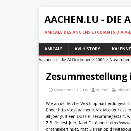
AACHEN.LU - DIE
AMICALE DES ANCIENS ETUDIANTS D'AIX-
AMICALE
AVLHISTORY
KALENNE
Aachen.lu - die Al Oochener
>
2006
>
November
Zesummestellung iw
November 19, 2006
Wiesel
Aktivité
Wie an der letzter Woch op aachen.lu gesurft
Ënner http://test.aachen.lu/aktiviteiten/ ass
all Joër guff een Dossier zesummegestallt, 
Z.B. fir dest Joër, fand Dir ënnert http://www
organiséiert huet, mat Lien’en op d’Invitatio