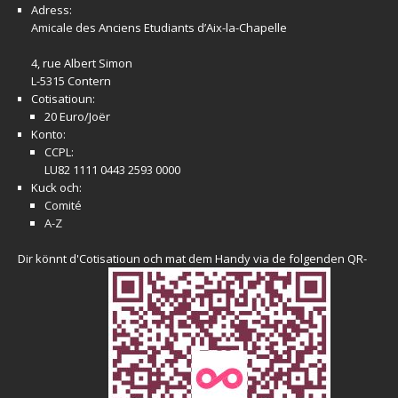
Adress:
Amicale
des Anciens Etudiants d’Aix-la-Chapelle
4, rue Albert Simon
L-5315 Contern
Cotisatioun:
20 Euro/Joër
Konto:
CCPL:
LU82 1111 0443 2593 0000
Kuck och:
Comité
A-Z
Dir könnt d'Cotisatioun och mat dem Handy via de folgenden QR-