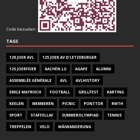
Code bezuelen :
TAGS
120 JOER AVL
125 JOER AV D'LETZEBURGER
125 JOERFEIER
AACHEN.LU
AGAPE
ALUMNI
ASSEMBLÉE GÉNÉRALE
AVL
AVLHISTORY
EMILE MAYRISCH
FOOTBALL
GRILLFEST
KARTING
KEELEN
MEMBEREN
PICNIC
PONTTOR
RWTH
SPORT
STAFFELLAF
SUMMEROLYMPIAD
TENNIS
TREPPELEN
VELO
WÄIWANDERUNG