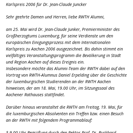
Karlspreis 2006 für Dr. Jean-Claude Juncker
Sehr geehrte Damen und Herren, liebe RWTH Alumni,
am 25. Mai wird Dr. Jean-Claude Junker, Premierminister des
Großherzogtums Luxemburg, für seine Verdienste um den
europäischen Einigungsprozess mit dem Internationalen
Karlspreis zu Aachen 2006 ausgezeichnet. Bis dahin stimmt ein
vielfältiges Veranstaltungsprogramm die Bevölkerung in Stadt
und Region Aachen auf dieses Ereignis ein.
Insbesondere möchte das Alumni-Team der RWTH dabei auf den
Vortrag von RWTH-Alumnus Daniel Erpelding über die Geschichte
der luxemburgischen Studierenden an der RWTH Aachen
hinweisen, der am 18. Mai, 19.00 Uhr, im Sitzungssaal des
Aachener Rathauses stattfindet.
Darüber hinaus veranstaltet die RWTH am Freitag, 19. Mai, für
die luxemburgischen Absolventen ein Treffen bzw. einen Besuch
an der RWTH mit folgendem Programmablauf:
* 9.00 Uhr Begrüßung durch den Rektor Prof. Dr. Burkhard