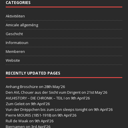
CATEGORIES
Aktivitéiten
Amicale allgeméng
Geschicht
Informatioun
Memberen
Website
RECENTLY UPDATED PAGES
Anhang Broschüre
on 28th May'26
Den AVL Chouer aus der Siicht vum Dirigent
on 21st May'26
AVLHISTORY – DIE CHRONIK – TEIL I
on 9th April'26
Zum Geleit
on 9th April'26
Vun der Drëppchen bis zum Lion sleeps tonight
on 9th April'26
Pierre MOURIS (1851-1918)
on 9th April'26
Rull de Waak
on 9th April'26
Biernamen
on 3rd April'26