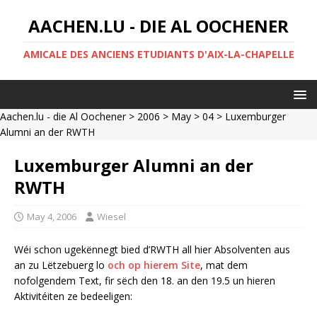
AACHEN.LU - DIE AL OOCHENER
AMICALE DES ANCIENS ETUDIANTS D'AIX-LA-CHAPELLE
Aachen.lu - die Al Oochener
>
2006
>
May
>
04
> Luxemburger
Alumni an der RWTH
Luxemburger Alumni an der
RWTH
May 4, 2006
Wiesel
Wéi schon ugekënnegt bied d’RWTH all hier Absolventen aus
an zu Lëtzebuerg lo
och op hierem Site
, mat dem
nofolgendem Text, fir sëch den 18. an den 19.5 un hieren
Aktivitéiten ze bedeeligen: