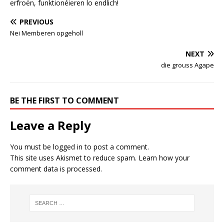
erfroën, funktionéieren lo endlich!
PREVIOUS
Nei Memberen opgeholl
NEXT
die grouss Agape
BE THE FIRST TO COMMENT
Leave a Reply
You must be
logged in
to post a comment.
This site uses Akismet to reduce spam.
Learn how your
comment data is processed.