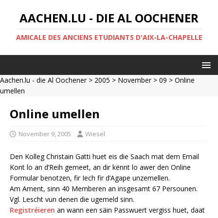
AACHEN.LU - DIE AL OOCHENER
AMICALE DES ANCIENS ETUDIANTS D'AIX-LA-CHAPELLE
Aachen.lu - die Al Oochener
>
2005
>
November
>
09
> Online
umellen
Online umellen
November 9, 2005
Wiesel
Den Kolleg Christain Gatti huet eis die Saach mat dem Email
Kont lo an d’Reih gemeet, an dir kënnt lo awer den Online
Formular benotzen, fir Iech fir d’Agape unzemellen.
Am Ament, sinn 40 Memberen an insgesamt 67 Persounen.
Vgl. Lescht vun denen die ugemeld sinn.
Registréieren
an wann een säin Passwuert vergiss huet, daat