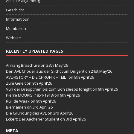
Amicale allgeméng
Geschicht
Informatioun
Memberen
Website
RECENTLY UPDATED PAGES
Anhang Broschüre
on 28th May'26
Den AVL Chouer aus der Siicht vum Dirigent
on 21st May'26
AVLHISTORY – DIE CHRONIK – TEIL I
on 9th April'26
Zum Geleit
on 9th April'26
Vun der Drëppchen bis zum Lion sleeps tonight
on 9th April'26
Pierre MOURIS (1851-1918)
on 9th April'26
Rull de Waak
on 9th April'26
Biernamen
on 3rd April'26
Die Gründung des AVL
on 3rd April'26
Eckert: Der Aachener Student
on 3rd April'26
META