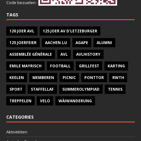
Code bezuelen :
TAGS
120 JOER AVL
125 JOER AV D'LETZEBURGER
125 JOERFEIER
AACHEN.LU
AGAPE
ALUMNI
ASSEMBLÉE GÉNÉRALE
AVL
AVLHISTORY
EMILE MAYRISCH
FOOTBALL
GRILLFEST
KARTING
KEELEN
MEMBEREN
PICNIC
PONTTOR
RWTH
SPORT
STAFFELLAF
SUMMEROLYMPIAD
TENNIS
TREPPELEN
VELO
WÄIWANDERUNG
CATEGORIES
Aktivitéiten