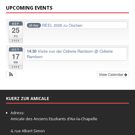
UPCOMING EVENTS
SEP
REEL 2026 zu Oochen
all-day
25
Fri
2026
OCT
14:30
Visite vun der Cidrerie Ramborn
@ Cidrerie
17
Ramborn
Sat
2026
View Calendar
KUERZ ZUR AMICALE
Adress:
Amicale
des Anciens Etudiants d’Aix-la-Chapelle
4, rue Albert Simon