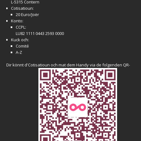
L-5315 Contern
Cotisatioun:
20 Euro/Joër
Konto:
CCPL:
LU82 1111 0443 2593 0000
Kuck och:
Comité
A-Z
Dir könnt d'Cotisatioun och mat dem Handy via de folgenden QR-