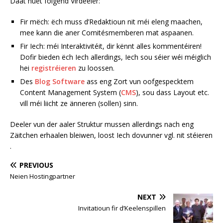
Daat huet folgend Virdeeler:
Fir mëch: ëch muss d’Redaktioun nit méi eleng maachen,
mee kann die aner Comitésmemberen mat aspaanen.
Fir Iech: méi Interaktivitéit, dir kënnt alles kommentéiren!
Dofir bieden ëch Iech allerdings, Iech sou séier wéi méiglich
hei
registréieren
zu loossen.
Des
Blog Software
ass eng Zort vun oofgespecktem
Content Management System (
CMS
), sou dass Layout etc.
vill méi liicht ze änneren (sollen) sinn.
Deeler vun der aaler Struktur mussen allerdings nach eng
Zäitchen erhaalen bleiwen, loost Iech dovunner vgl. nit stéieren
.
PREVIOUS
Neien Hostingpartner
NEXT
Invitatioun fir d’Keelenspillen