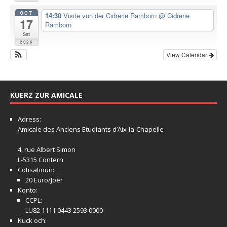
OCT
14:30
Visite vun der Cidrerie Ramborn
@ Cidrerie
17
Ramborn
Sat
2026
View Calendar
KUERZ ZUR AMICALE
Adress:
Amicale
des Anciens Etudiants d’Aix-la-Chapelle
4, rue Albert Simon
L-5315 Contern
Cotisatioun:
20 Euro/Joër
Konto:
CCPL:
LU82 1111 0443 2593 0000
Kuck och: