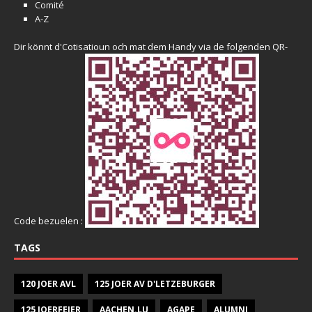
Comité
A-Z
Dir könnt d'Cotisatioun och mat dem Handy via de folgenden QR-
Code bezuelen :
TAGS
120 JOER AVL
125 JOER AV D'LETZEBURGER
125 JOERFEIER
AACHEN.LU
AGAPE
ALUMNI