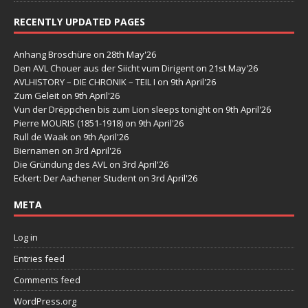
RECENTLY UPDATED PAGES
Anhang Broschüre
on 28th May'26
Den AVL Chouer aus der Siicht vum Dirigent
on 21st May'26
AVLHISTORY – DIE CHRONIK – TEIL I
on 9th April'26
Zum Geleit
on 9th April'26
Vun der Drëppchen bis zum Lion sleeps tonight
on 9th April'26
Pierre MOURIS (1851-1918)
on 9th April'26
Rull de Waak
on 9th April'26
Biernamen
on 3rd April'26
Die Gründung des AVL
on 3rd April'26
Eckert: Der Aachener Student
on 3rd April'26
META
Log in
Entries feed
Comments feed
WordPress.org