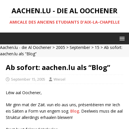
AACHEN.LU - DIE AL OOCHENER
AMICALE DES ANCIENS ETUDIANTS D'AIX-LA-CHAPELLE
Aachen.lu - die Al Oochener
>
2005
>
September
>
15
> Ab sofort:
aachen.lu als “Blog”
Ab sofort: aachen.lu als “Blog”
September 15, 2005
Wiesel
Léiw aal Oochener,
Mir ginn mat der Zäit. vun elo aus uns, présentéieren mir Iech
eis Säiten a Form vun engem sog.
Blog
. Deelweis muss die aal
Struktur allerdings erhaalen bleiwen!