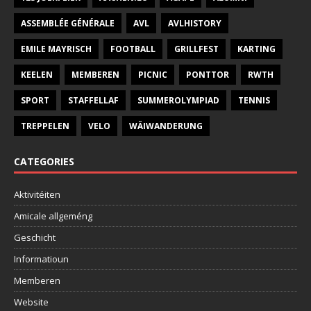
ASSEMBLÉE GÉNÉRALE
AVL
AVLHISTORY
EMILE MAYRISCH
FOOTBALL
GRILLFEST
KARTING
KEELEN
MEMBEREN
PICNIC
PONTTOR
RWTH
SPORT
STAFFELLAF
SUMMEROLYMPIAD
TENNIS
TREPPELEN
VELO
WÄIWANDERUNG
CATEGORIES
Aktivitéiten
Amicale allgeméng
Geschicht
Informatioun
Memberen
Website