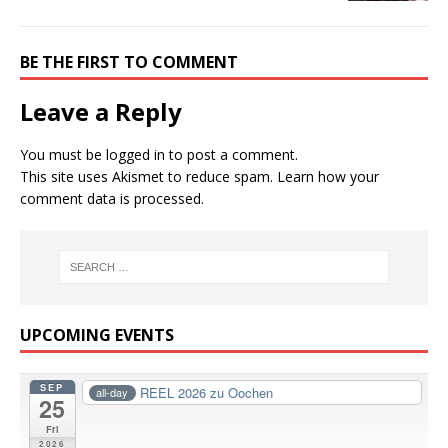
BE THE FIRST TO COMMENT
Leave a Reply
You must be
logged in
to post a comment.
This site uses Akismet to reduce spam.
Learn how your
comment data is processed.
UPCOMING EVENTS
SEP
REEL 2026 zu Oochen
all-day
25
Fri
2026