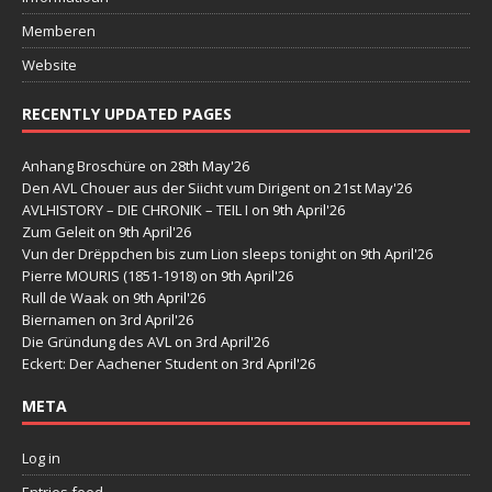
Memberen
Website
RECENTLY UPDATED PAGES
Anhang Broschüre
on 28th May'26
Den AVL Chouer aus der Siicht vum Dirigent
on 21st May'26
AVLHISTORY – DIE CHRONIK – TEIL I
on 9th April'26
Zum Geleit
on 9th April'26
Vun der Drëppchen bis zum Lion sleeps tonight
on 9th April'26
Pierre MOURIS (1851-1918)
on 9th April'26
Rull de Waak
on 9th April'26
Biernamen
on 3rd April'26
Die Gründung des AVL
on 3rd April'26
Eckert: Der Aachener Student
on 3rd April'26
META
Log in