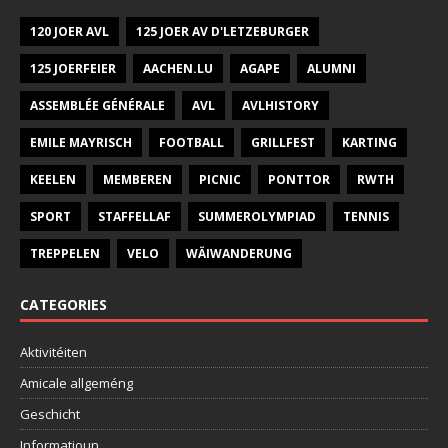
120 JOER AVL
125 JOER AV D'LETZEBURGER
125 JOERFEIER
AACHEN.LU
AGAPE
ALUMNI
ASSEMBLÉE GÉNÉRALE
AVL
AVLHISTORY
EMILE MAYRISCH
FOOTBALL
GRILLFEST
KARTING
KEELEN
MEMBEREN
PICNIC
PONTTOR
RWTH
SPORT
STAFFELLAF
SUMMEROLYMPIAD
TENNIS
TREPPELEN
VELO
WÄIWANDERUNG
CATEGORIES
Aktivitéiten
Amicale allgeméng
Geschicht
Informatioun