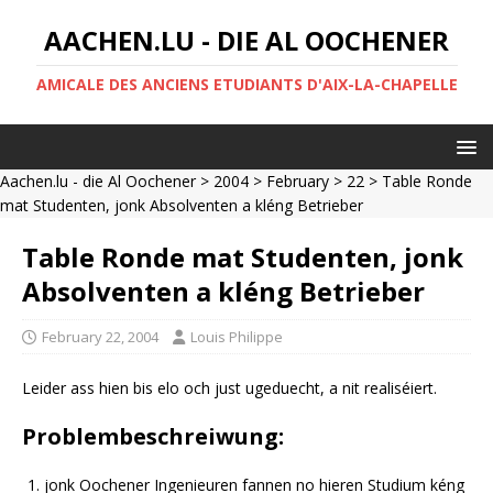
AACHEN.LU - DIE AL OOCHENER
AMICALE DES ANCIENS ETUDIANTS D'AIX-LA-CHAPELLE
Aachen.lu - die Al Oochener
>
2004
>
February
>
22
> Table Ronde
mat Studenten, jonk Absolventen a kléng Betrieber
Table Ronde mat Studenten, jonk
Absolventen a kléng Betrieber
February 22, 2004
Louis Philippe
Leider ass hien bis elo och just ugeduecht, a nit realiséiert.
Problembeschreiwung:
jonk Oochener Ingenieuren fannen no hieren Studium kéng