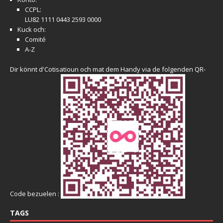
CCPL:
LU82 1111 0443 2593 0000
Kuck och:
Comité
A-Z
Dir könnt d'Cotisatioun och mat dem Handy via de folgenden QR-
Code bezuelen :
TAGS