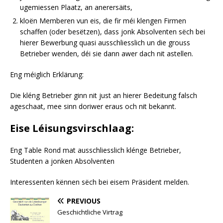
ugemiessen Plaatz, an anerersäits,
kloën Memberen vun eis, die fir méi klengen Firmen
schaffen (oder besëtzen), dass jonk Absolventen sëch bei
hierer Bewerbung quasi ausschliesslich un die grouss
Betrieber wenden, déi sie dann awer dach nit astellen.
Eng méiglich Erklärung:
Die kléng Betrieber ginn nit just an hierer Bedeitung falsch
ageschaat, mee sinn doriwer eraus och nit bekannt.
Eise Léisungsvirschlaag:
Eng Table Rond mat ausschliesslich klénge Betrieber,
Studenten a jonken Absolventen
Interessenten kënnen sëch bei eisem Präsident melden.
PREVIOUS
Geschichtliche Virtrag