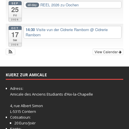
SEP
REEL 2026 zu Oochen
all-day
25
Fri
2026
OCT
14:30
Visite vun der Cidrerie Ramborn
@ Cidrerie
17
Ramborn
Sat
2026
View Calendar
KUERZ ZUR AMICALE
Adress:
Amicale
des Anciens Etudiants d’Aix-la-Chapelle
4, rue Albert Simon
L-5315 Contern
Cotisatioun:
20 Euro/Joër
Konto: