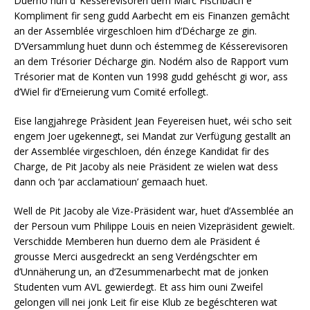
Duerno hun d’ Késserevisoren dem Marc Fischbach e
Kompliment fir seng gudd Aarbecht em eis Finanzen gemâcht
an der Assemblée virgeschloen him d’Décharge ze gin.
D’Versammlung huet dunn och éstemmeg de Késserevisoren
an dem Trésorier Décharge gin. Nodém also de Rapport vum
Trésorier mat de Konten vun 1998 gudd gehéscht gi wor, ass
d’Wiel fir d’Erneierung vum Comité erfollegt.
Eise langjahrege Pràsident Jean Feyereisen huet, wéi scho seit
engem Joer ugekennegt, sei Mandat zur Verfügung gestallt an
der Assemblée virgeschloen, dén énzege Kandidat fir des
Charge, de Pit Jacoby als neie Präsident ze wielen wat dess
dann och ‘par acclamatioun’ gemaach huet.
Well de Pit Jacoby ale Vize-Präsident war, huet d’Assemblée an
der Persoun vum Philippe Louis en neien Vizepräsident gewielt.
Verschidde Memberen hun duerno dem ale Präsident é
grousse Merci ausgedreckt an seng Verdéngschter em
d’Unnäherung un, an d’Zesummenarbecht mat de jonken
Studenten vum AVL gewierdegt. Et ass him ouni Zweifel
gelongen vill nei jonk Leit fir eise Klub ze begéschteren wat