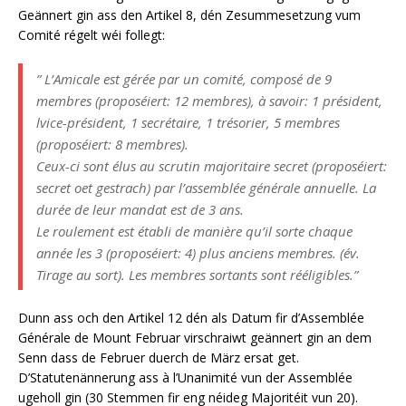
Geännert gin ass den Artikel 8, dén Zesummesetzung vum
Comité régelt wéi follegt:
” L’Amicale est gérée par un comité, composé de 9
membres (proposéiert: 12 membres), à savoir: 1 président,
lvice-président, 1 secrétaire, 1 trésorier, 5 membres
(proposéiert: 8 membres).
Ceux-ci sont élus au scrutin majoritaire secret (proposéiert:
secret oet gestrach) par l’assemblée générale annuelle. La
durée de leur mandat est de 3 ans.
Le roulement est établi de manière qu’il sorte chaque
année les 3 (proposéiert: 4) plus anciens membres. (év.
Tirage au sort). Les membres sortants sont rééligibles.”
Dunn ass och den Artikel 12 dén als Datum fir d’Assemblée
Générale de Mount Februar virschraiwt geännert gin an dem
Senn dass de Februer duerch de März ersat get.
D’Statutenännerung ass à l’Unanimité vun der Assemblée
ugeholl gin (30 Stemmen fir eng néideg Majoritéit vun 20).