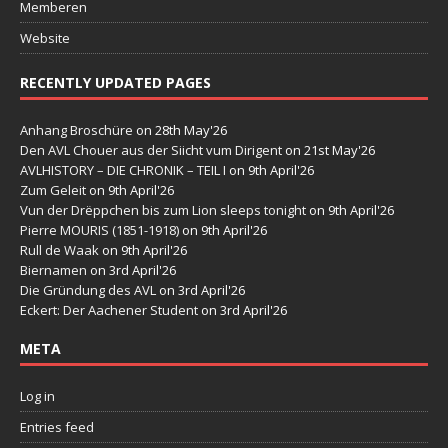
Memberen
Website
RECENTLY UPDATED PAGES
Anhang Broschüre
on 28th May'26
Den AVL Chouer aus der Siicht vum Dirigent
on 21st May'26
AVLHISTORY – DIE CHRONIK – TEIL I
on 9th April'26
Zum Geleit
on 9th April'26
Vun der Drëppchen bis zum Lion sleeps tonight
on 9th April'26
Pierre MOURIS (1851-1918)
on 9th April'26
Rull de Waak
on 9th April'26
Biernamen
on 3rd April'26
Die Gründung des AVL
on 3rd April'26
Eckert: Der Aachener Student
on 3rd April'26
META
Log in
Entries feed