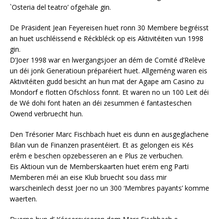
`Osteria del teatro’ ofgehäle gin.
De Präsident Jean Feyereisen huet ronn 30 Membere begréisst
an huet uschléissend e Réckbléck op eis Aktivitéiten vun 1998
gin.
D’Joer 1998 war en lwergangsjoer an dém de Comité d’Relève
un déi jonk Generatioun préparéiert huet. Allgeméng waren eis
Aktivitéiten gudd besicht an hun mat der Agape am Casino zu
Mondorf e flotten Ofschloss fonnt. Et waren no un 100 Leit déi
de Wé dohi font haten an déi zesummen é fantasteschen
Owend verbruecht hun.
Den Trésorier Marc Fischbach huet eis dunn en ausgeglachene
Bilan vun de Finanzen prasentéiert. Et as gelongen eis Kés
erêm e beschen opzebesseren an e Plus ze verbuchen.
Eis Aktioun vun de Memberskaarten huet erëm eng Parti
Memberen méi an eise Klub bruecht sou dass mir
warscheinlech desst Joer no un 300 ‘Membres payants’ komme
waerten.