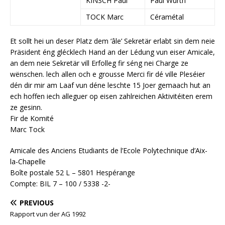
KINSCH Paul
Paul Wurth
TOCK Marc
Céramétal
Et sollt hei un deser Platz dem ‘âle’ Sekretär erlabt sin dem neie
Präsident éng glécklech Hand an der Lédung vun eiser Amicale,
an dem neie Sekretär vill Erfolleg fir séng nei Charge ze
wënschen. lech allen och e grousse Merci fir dé ville Pleséier
dén dir mir am Laaf vun déne leschte 15 Joer gemaach hut an
ech hoffen iech alleguer op eisen zahlreichen Aktivitéiten erem
ze gesinn.
Fir de Komité
Marc Tock
Amicale des Anciens Etudiants de l’Ecole Polytechnique d’Aix-
la-Chapelle
Boîte postale 52 L – 5801 Hespérange
Compte: BIL 7 – 100 / 5338 -2-
PREVIOUS
Rapport vun der AG 1992