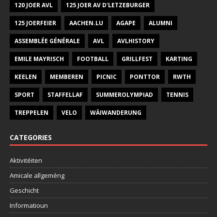
120 JOER AVL
125 JOER AV D'LETZEBURGER
125 JOERFEIER
AACHEN.LU
AGAPE
ALUMNI
ASSEMBLÉE GÉNÉRALE
AVL
AVLHISTORY
EMILE MAYRISCH
FOOTBALL
GRILLFEST
KARTING
KEELEN
MEMBEREN
PICNIC
PONTTOR
RWTH
SPORT
STAFFELLAF
SUMMEROLYMPIAD
TENNIS
TREPPELEN
VELO
WÄIWANDERUNG
CATEGORIES
Aktivitéiten
Amicale allgeméng
Geschicht
Informatioun