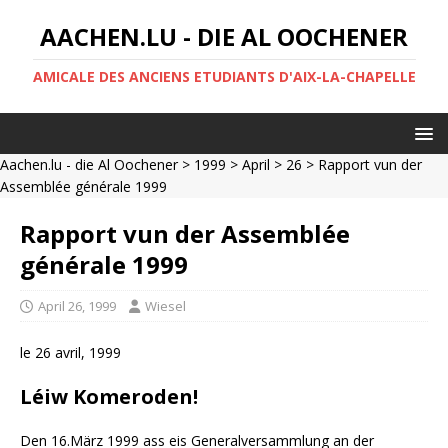
AACHEN.LU - DIE AL OOCHENER
AMICALE DES ANCIENS ETUDIANTS D'AIX-LA-CHAPELLE
Aachen.lu - die Al Oochener
>
1999
>
April
>
26
> Rapport vun der
Assemblée générale 1999
Rapport vun der Assemblée
générale 1999
April 26, 1999
Wiesel
le 26 avril, 1999
Léiw Komeroden!
Den 16.März 1999 ass eis Generalversammlung an der