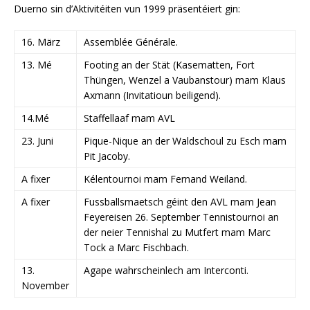
Duerno sin d’Aktivitéiten vun 1999 präsentéiert gin:
16. März
Assemblée Générale.
13. Mé
Footing an der Stät (Kasematten, Fort
Thüngen, Wenzel a Vaubanstour) mam Klaus
Axmann (Invitatioun beiligend).
14.Mé
Staffellaaf mam AVL
23. Juni
Pique-Nique an der Waldschoul zu Esch mam
Pit Jacoby.
A fixer
Kélentournoi mam Fernand Weiland.
A fixer
Fussballsmaetsch géint den AVL mam Jean
Feyereisen 26. September Tennistournoi an
der neier Tennishal zu Mutfert mam Marc
Tock a Marc Fischbach.
13.
Agape wahrscheinlech am Interconti.
November