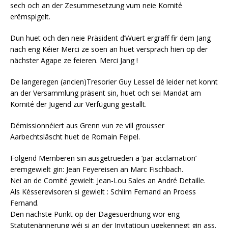
sech och an der Zesummesetzung vum neie Komité
erêmspigelt.
Dun huet och den neie Präsident d’Wuert ergraff fir dem Jang
nach eng Kéier Merci ze soen an huet versprach hien op der
nächster Agape ze feieren. Merci Jang !
De langeregen (ancien)Tresorier Guy Lessel dé leider net konnt
an der Versammlung präsent sin, huet och sei Mandat am
Komité der Jugend zur Verfügung gestallt.
Démissionnéiert aus Grenn vun ze vill grousser
Aarbechtslâscht huet de Romain Feipel.
Folgend Memberen sin ausgetrueden a ‘par acclamation’
eremgewielt gin: Jean Feyereisen an Marc Fischbach.
Nei an de Comité gewielt: Jean-Lou Sales an André Detaille.
Als Késserevisoren si gewielt : Schlim Fernand an Proess
Fernand.
Den nächste Punkt op der Dagesuerdnung wor eng
Statutenännerung wéi si an der Invitatioun ugekennegt gin ass.