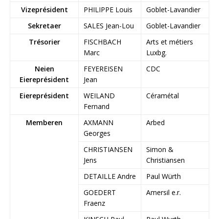
Vizeprésident
PHILIPPE Louis
Goblet-Lavandier
Sekretaer
SALES Jean-Lou
Goblet-Lavandier
Trésorier
FISCHBACH
Arts et métiers
Marc
Luxbg.
Neien
FEYEREISEN
CDC
Eiereprésident
Jean
Eiereprésident
WEILAND
Céramétal
Fernand
Memberen
AXMANN
Arbed
Georges
CHRISTIANSEN
Simon &
Jens
Christiansen
DETAILLE Andre
Paul Würth
GOEDERT
Amersil e.r.
Fraenz