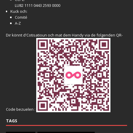
LU82 1111 0443 2593 0000
Kuck och:
Comité
A-Z
Dir könnt d'Cotisatioun och mat dem Handy via de folgenden QR-
Code bezuelen :
TAGS