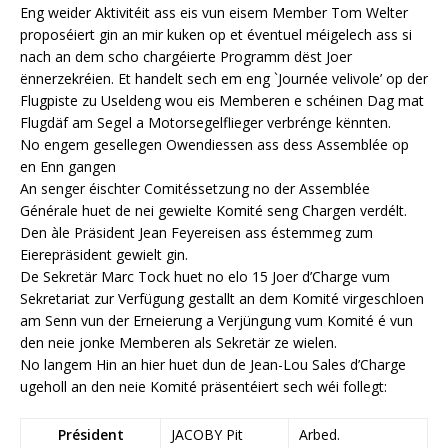
Eng weider Aktivitéit ass eis vun eisem Member Tom Welter
proposéiert gin an mir kuken op et éventuel méigelech ass si
nach an dem scho chargéierte Programm dëst Joer
ënnerzekréien. Et handelt sech em eng `Journée velivole’ op der
Flugpiste zu Useldeng wou eis Memberen e schéinen Dag mat
Flugdäf am Segel a Motorsegelflieger verbrénge kënnten.
No engem gesellegen Owendiessen ass dess Assemblée op
en Enn gangen
An senger éischter Comitéssetzung no der Assemblée
Générale huet de nei gewielte Komité seng Chargen verdélt.
Den àle Präsident Jean Feyereisen ass éstemmeg zum
Eierepräsident gewielt gin.
De Sekretär Marc Tock huet no elo 15 Joer d’Charge vum
Sekretariat zur Verfügung gestallt an dem Komité virgeschloen
am Senn vun der Erneierung a Verjüngung vum Komité é vun
den neie jonke Memberen als Sekretär ze wielen.
No langem Hin an hier huet dun de Jean-Lou Sales d’Charge
ugeholl an den neie Komité präsentéiert sech wéi follegt:
Président
JACOBY Pit
Arbed.