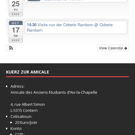
25
Fri
2026
OCT
14:30
Visite vun der Cidrerie Ramborn
@ Cidrerie
17
Ramborn
Sat
2026
View Calendar
KUERZ ZUR AMICALE
Adress:
Amicale
des Anciens Etudiants d’Aix-la-Chapelle
4, rue Albert Simon
L-5315 Contern
Cotisatioun:
20 Euro/Joër
Konto:
CCPL: