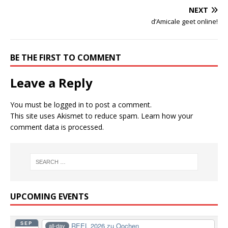
NEXT
d’Amicale geet online!
BE THE FIRST TO COMMENT
Leave a Reply
You must be
logged in
to post a comment.
This site uses Akismet to reduce spam.
Learn how your
comment data is processed.
UPCOMING EVENTS
SEP
REEL 2026 zu Oochen
all-day