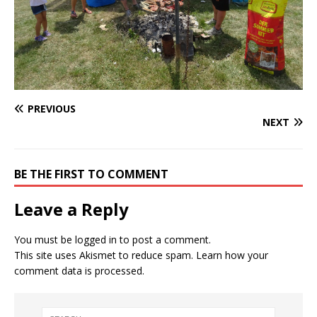
PREVIOUS
NEXT
BE THE FIRST TO COMMENT
Leave a Reply
You must be
logged in
to post a comment.
This site uses Akismet to reduce spam.
Learn how your
comment data is processed.