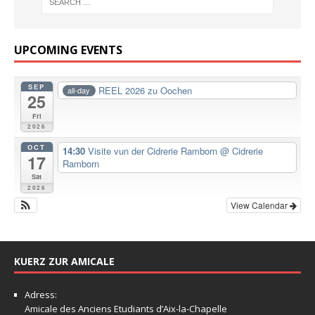
UPCOMING EVENTS
SEP
REEL 2026 zu Oochen
all-day
25
Fri
2026
OCT
14:30
Visite vun der Cidrerie Ramborn
@ Cidrerie
17
Ramborn
Sat
2026
View Calendar
KUERZ ZUR AMICALE
Adress:
Amicale
des Anciens Etudiants d’Aix-la-Chapelle