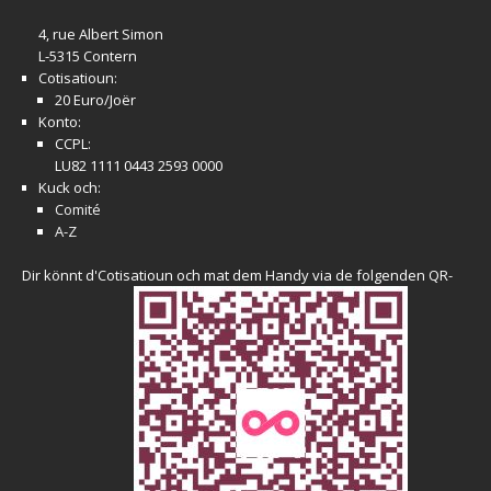
4, rue Albert Simon
L-5315 Contern
Cotisatioun:
20 Euro/Joër
Konto:
CCPL:
LU82 1111 0443 2593 0000
Kuck och:
Comité
A-Z
Dir könnt d'Cotisatioun och mat dem Handy via de folgenden QR-