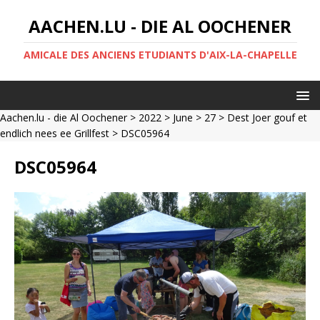
AACHEN.LU - DIE AL OOCHENER
AMICALE DES ANCIENS ETUDIANTS D'AIX-LA-CHAPELLE
Aachen.lu - die Al Oochener
>
2022
>
June
>
27
>
Dest Joer gouf et
endlich nees ee Grillfest
> DSC05964
DSC05964