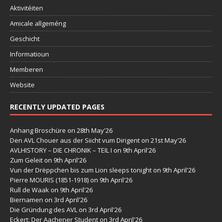
Aktivitéiten
Amicale allgeméng
Geschicht
Informatioun
Memberen
Website
RECENTLY UPDATED PAGES
Anhang Broschüre
on 28th May'26
Den AVL Chouer aus der Siicht vum Dirigent
on 21st May'26
AVLHISTORY – DIE CHRONIK – TEIL I
on 9th April'26
Zum Geleit
on 9th April'26
Vun der Drëppchen bis zum Lion sleeps tonight
on 9th April'26
Pierre MOURIS (1851-1918)
on 9th April'26
Rull de Waak
on 9th April'26
Biernamen
on 3rd April'26
Die Gründung des AVL
on 3rd April'26
Eckert: Der Aachener Student
on 3rd April'26