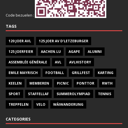
Code bezuelen :
TAGS
120 JOER AVL
125 JOER AV D'LETZEBURGER
125 JOERFEIER
AACHEN.LU
AGAPE
ALUMNI
ASSEMBLÉE GÉNÉRALE
AVL
AVLHISTORY
EMILE MAYRISCH
FOOTBALL
GRILLFEST
KARTING
KEELEN
MEMBEREN
PICNIC
PONTTOR
RWTH
SPORT
STAFFELLAF
SUMMEROLYMPIAD
TENNIS
TREPPELEN
VELO
WÄIWANDERUNG
CATEGORIES