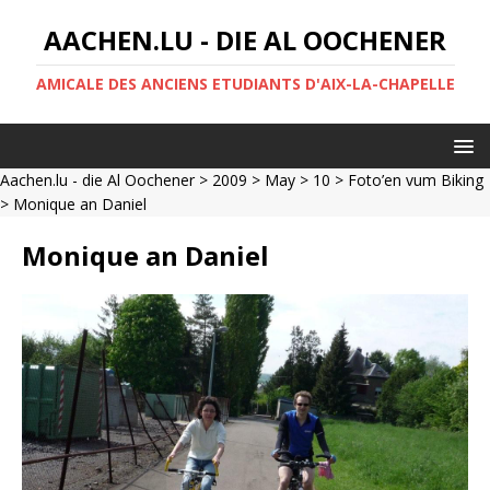
AACHEN.LU - DIE AL OOCHENER
AMICALE DES ANCIENS ETUDIANTS D'AIX-LA-CHAPELLE
Aachen.lu - die Al Oochener
>
2009
>
May
>
10
>
Foto’en vum Biking
> Monique an Daniel
Monique an Daniel