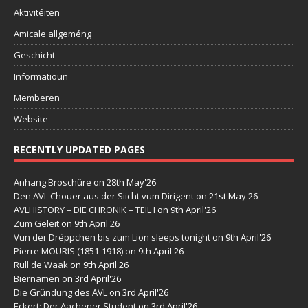
Aktivitéiten
Amicale allgeméng
Geschicht
Informatioun
Memberen
Website
RECENTLY UPDATED PAGES
Anhang Broschüre
on 28th May'26
Den AVL Chouer aus der Siicht vum Dirigent
on 21st May'26
AVLHISTORY – DIE CHRONIK – TEIL I
on 9th April'26
Zum Geleit
on 9th April'26
Vun der Drëppchen bis zum Lion sleeps tonight
on 9th April'26
Pierre MOURIS (1851-1918)
on 9th April'26
Rull de Waak
on 9th April'26
Biernamen
on 3rd April'26
Die Gründung des AVL
on 3rd April'26
Eckert: Der Aachener Student
on 3rd April'26