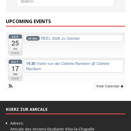
UPCOMING EVENTS
SEP
REEL 2026 zu Oochen
all-day
25
Fri
2026
OCT
14:30
Visite vun der Cidrerie Ramborn
@ Cidrerie
17
Ramborn
Sat
2026
View Calendar
KUERZ ZUR AMICALE
Adress:
Amicale
des Anciens Etudiants d’Aix-la-Chapelle