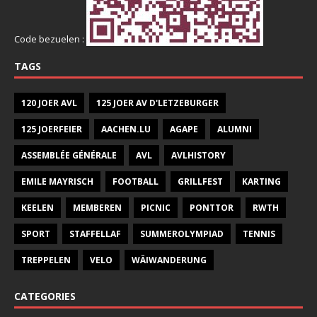
Code bezuelen :
TAGS
120 JOER AVL
125 JOER AV D'LETZEBURGER
125 JOERFEIER
AACHEN.LU
AGAPE
ALUMNI
ASSEMBLÉE GÉNÉRALE
AVL
AVLHISTORY
EMILE MAYRISCH
FOOTBALL
GRILLFEST
KARTING
KEELEN
MEMBEREN
PICNIC
PONTTOR
RWTH
SPORT
STAFFELLAF
SUMMEROLYMPIAD
TENNIS
TREPPELEN
VELO
WÄIWANDERUNG
CATEGORIES