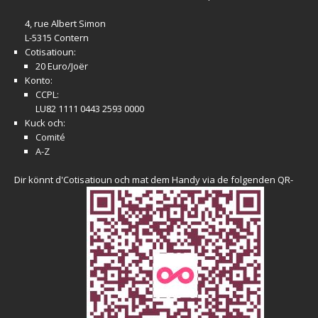
4, rue Albert Simon
L-5315 Contern
Cotisatioun:
20 Euro/Joër
Konto:
CCPL:
LU82 1111 0443 2593 0000
Kuck och:
Comité
A-Z
Dir könnt d'Cotisatioun och mat dem Handy via de folgenden QR-