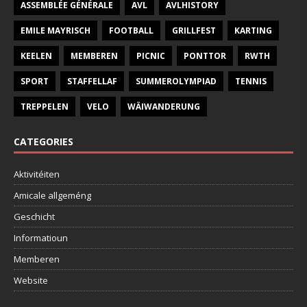
ASSEMBLÉE GÉNÉRALE
AVL
AVLHISTORY
EMILE MAYRISCH
FOOTBALL
GRILLFEST
KARTING
KEELEN
MEMBEREN
PICNIC
PONTTOR
RWTH
SPORT
STAFFELLAF
SUMMEROLYMPIAD
TENNIS
TREPPELEN
VELO
WÄIWANDERUNG
CATEGORIES
Aktivitéiten
Amicale allgeméng
Geschicht
Informatioun
Memberen
Website