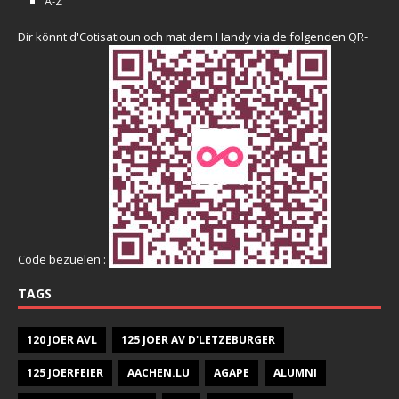
A-Z
Dir könnt d'Cotisatioun och mat dem Handy via de folgenden QR-
Code bezuelen :
TAGS
120 JOER AVL
125 JOER AV D'LETZEBURGER
125 JOERFEIER
AACHEN.LU
AGAPE
ALUMNI