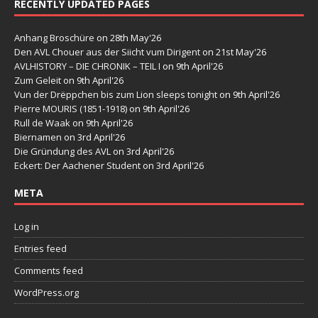
RECENTLY UPDATED PAGES
Anhang Broschüre
on 28th May'26
Den AVL Chouer aus der Siicht vum Dirigent
on 21st May'26
AVLHISTORY – DIE CHRONIK – TEIL I
on 9th April'26
Zum Geleit
on 9th April'26
Vun der Drëppchen bis zum Lion sleeps tonight
on 9th April'26
Pierre MOURIS (1851-1918)
on 9th April'26
Rull de Waak
on 9th April'26
Biernamen
on 3rd April'26
Die Gründung des AVL
on 3rd April'26
Eckert: Der Aachener Student
on 3rd April'26
META
Log in
Entries feed
Comments feed
WordPress.org