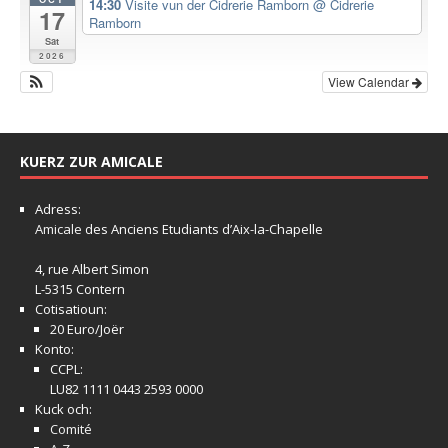
14:30
Visite vun der Cidrerie Ramborn
@ Cidrerie
17
Ramborn
Sat
2026
View Calendar
KUERZ ZUR AMICALE
Adress:
Amicale
des Anciens Etudiants d’Aix-la-Chapelle
4, rue Albert Simon
L-5315 Contern
Cotisatioun:
20 Euro/Joër
Konto:
CCPL:
LU82 1111 0443 2593 0000
Kuck och:
Comité