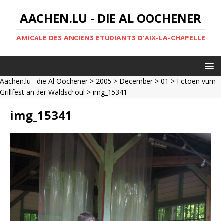
AACHEN.LU - DIE AL OOCHENER
AMICALE DES ANCIENS ETUDIANTS D'AIX-LA-CHAPELLE
Aachen.lu - die Al Oochener
>
2005
>
December
>
01
>
Fotoën vum
Grillfest an der Waldschoul
> img_15341
img_15341