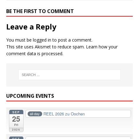
BE THE FIRST TO COMMENT
Leave a Reply
You must be
logged in
to post a comment.
This site uses Akismet to reduce spam.
Learn how your
comment data is processed.
UPCOMING EVENTS
SEP
REEL 2026 zu Oochen
all-day
25
Fri
2026
OCT