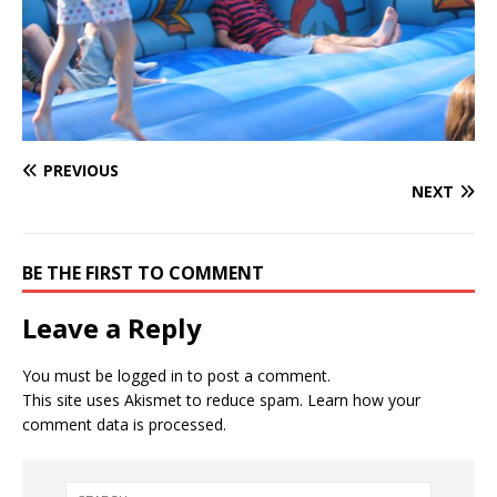
PREVIOUS
NEXT
BE THE FIRST TO COMMENT
Leave a Reply
You must be
logged in
to post a comment.
This site uses Akismet to reduce spam.
Learn how your
comment data is processed.