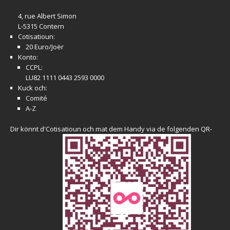
4, rue Albert Simon
L-5315 Contern
Cotisatioun:
20 Euro/Joër
Konto:
CCPL:
LU82 1111 0443 2593 0000
Kuck och:
Comité
A-Z
Dir könnt d'Cotisatioun och mat dem Handy via de folgenden QR-