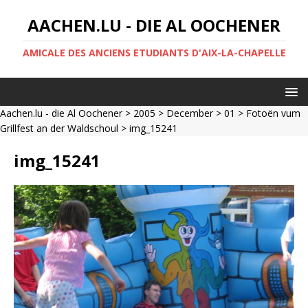
AACHEN.LU - DIE AL OOCHENER
AMICALE DES ANCIENS ETUDIANTS D'AIX-LA-CHAPELLE
Aachen.lu - die Al Oochener
>
2005
>
December
>
01
>
Fotoën vum
Grillfest an der Waldschoul
> img_15241
img_15241