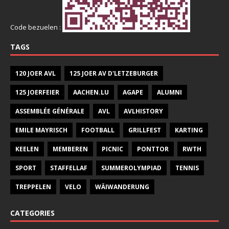
Code bezuelen :
TAGS
120 JOER AVL
125 JOER AV D'LETZEBURGER
125 JOERFEIER
AACHEN.LU
AGAPE
ALUMNI
ASSEMBLÉE GÉNÉRALE
AVL
AVLHISTORY
EMILE MAYRISCH
FOOTBALL
GRILLFEST
KARTING
KEELEN
MEMBEREN
PICNIC
PONTTOR
RWTH
SPORT
STAFFELLAF
SUMMEROLYMPIAD
TENNIS
TREPPELEN
VELO
WÄIWANDERUNG
CATEGORIES