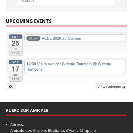
UPCOMING EVENTS
SEP
REEL 2026 zu Oochen
all-day
25
Fri
2026
OCT
14:30
Visite vun der Cidrerie Ramborn
@ Cidrerie
17
Ramborn
Sat
2026
View Calendar
KUERZ ZUR AMICALE
Adress:
Amicale
des Anciens Etudiants d’Aix-la-Chapelle