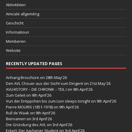
Aktivitéiten
Amicale allgeméng
Geschicht
Informatioun
Memberen
Website
RECENTLY UPDATED PAGES
Anhang Broschüre
on 28th May'26
Den AVL Chouer aus der Siicht vum Dirigent
on 21st May'26
AVLHISTORY – DIE CHRONIK – TEIL I
on 9th April'26
Zum Geleit
on 9th April'26
Vun der Drëppchen bis zum Lion sleeps tonight
on 9th April'26
Pierre MOURIS (1851-1918)
on 9th April'26
Rull de Waak
on 9th April'26
Biernamen
on 3rd April'26
Die Gründung des AVL
on 3rd April'26
Eckert: Der Aachener Student
on 3rd April'26