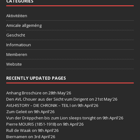
CATEGORIES
Aktivitéiten
Amicale allgeméng
Geschicht
Informatioun
Memberen
Website
RECENTLY UPDATED PAGES
Anhang Broschüre
on 28th May'26
Den AVL Chouer aus der Siicht vum Dirigent
on 21st May'26
AVLHISTORY – DIE CHRONIK – TEIL I
on 9th April'26
Zum Geleit
on 9th April'26
Vun der Drëppchen bis zum Lion sleeps tonight
on 9th April'26
Pierre MOURIS (1851-1918)
on 9th April'26
Rull de Waak
on 9th April'26
Biernamen
on 3rd April'26