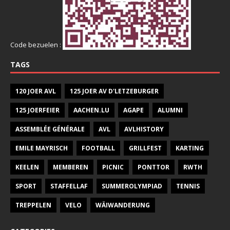
Code bezuelen :
TAGS
120 JOER AVL
125 JOER AV D'LETZEBURGER
125 JOERFEIER
AACHEN.LU
AGAPE
ALUMNI
ASSEMBLÉE GÉNÉRALE
AVL
AVLHISTORY
EMILE MAYRISCH
FOOTBALL
GRILLFEST
KARTING
KEELEN
MEMBEREN
PICNIC
PONTTOR
RWTH
SPORT
STAFFELLAF
SUMMEROLYMPIAD
TENNIS
TREPPELEN
VELO
WÄIWANDERUNG