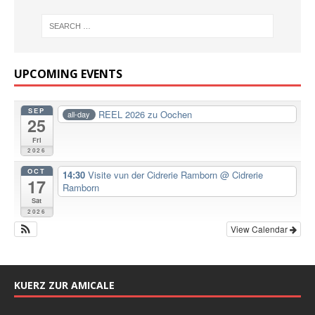
UPCOMING EVENTS
SEP
REEL 2026 zu Oochen
all-day
25
Fri
2026
OCT
14:30
Visite vun der Cidrerie Ramborn
@ Cidrerie
17
Ramborn
Sat
2026
View Calendar
KUERZ ZUR AMICALE