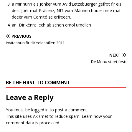
a mir hunn eis Jonker vum AV d’Letzebuerger gefrot fir eis
dest Joër mat Präsenz, NIT vum Männerchouer mee mat
deeër vum Comité ze erfreeën.
an, Dir kënnt Iech alt schon emol umellen
PREVIOUS
Invitatioun fir d’Keelespillen 2011
NEXT
De Menu steet fest:
BE THE FIRST TO COMMENT
Leave a Reply
You must be
logged in
to post a comment.
This site uses Akismet to reduce spam.
Learn how your
comment data is processed.