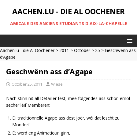
AACHEN.LU - DIE AL OOCHENER
AMICALE DES ANCIENS ETUDIANTS D'AIX-LA-CHAPELLE
Aachen.lu - die Al Oochener
>
2011
>
October
>
25
> Geschwënn ass
d’Agape
Geschwënn ass d’Agape
October 25, 2011
Wiesel
Nach stinn nit all Detailler fest, mee folgendes ass schon emol
secher léif Memberen:
Di traditionnelle Agape ass dest Joër, wéi dat lescht zu
Mondorf!
Et werd eng Animatioun ginn,