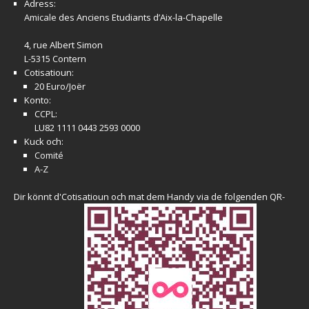
Adress:
Amicale
des Anciens Etudiants d’Aix-la-Chapelle
4, rue Albert Simon
L-5315 Contern
Cotisatioun:
20 Euro/Joër
Konto:
CCPL:
LU82 1111 0443 2593 0000
Kuck och:
Comité
A-Z
Dir könnt d'Cotisatioun och mat dem Handy via de folgenden QR-