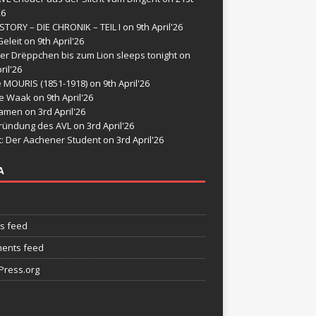
26
STORY – DIE CHRONIK – TEIL I
on 9th April'26
eleit
on 9th April'26
er Drëppchen bis zum Lion sleeps tonight
on
ril'26
e MOURIS (1851-1918)
on 9th April'26
de Waak
on 9th April'26
namen
on 3rd April'26
ründung des AVL
on 3rd April'26
t: Der Aachener Student
on 3rd April'26
A
es feed
ents feed
ress.org