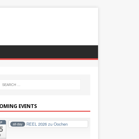
OMING EVENTS
EP
REEL 2026 zu Oochen
all-day
5
i