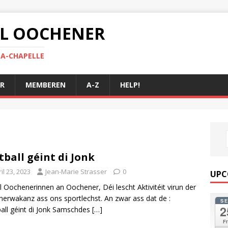
 AL OOCHENER
LA-CHAPELLE
R
MEMBEREN
A-Z
HELP!
tball géint di Jonk
il 23, 2023
Jean-Marie Strasser
0
UPC
al Oochenerinnen an Oochener, Déi lescht Aktivitéit virun der
rwakanz ass ons sportlechst. An zwar ass dat de :
S
2
all géint di Jonk Samschdes
[…]
Fr