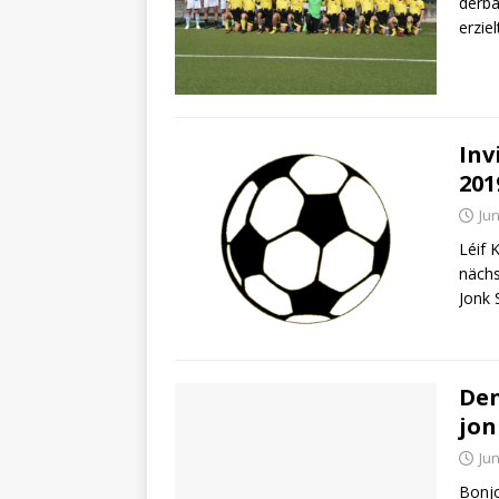
derbä
erzie
Inv
201
Jun
Léif 
nächs
Jonk
Den
jon
Jun
Bonjo