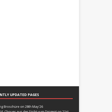
NTLY UPDATED PAGES
g Broschüre
on 28th May'26
VL Chouer aus der Siicht vum Dirigent
on 21st