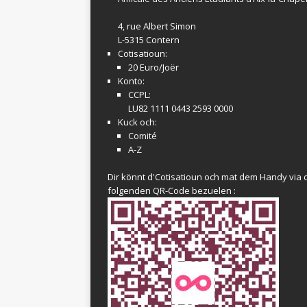
4, rue Albert Simon
L-5315 Contern
Cotisatioun:
20 Euro/Joër
Konto:
CCPL:
LU82 1111 0443 2593 0000
Kuck och:
Comité
A-Z
Dir könnt d'Cotisatioun och mat dem Handy via 
folgenden QR-Code bezuelen :