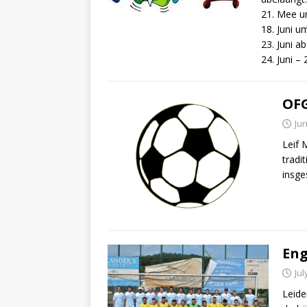
21. Mee um
18. Juni u
23. Juni a
24. Juni –
OFG
Jun
Leif 
tradi
insge
Eng
Jul
Leide