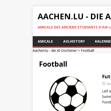
AACHEN.LU - DIE
AMICALE DES ANCIENS ETUDIANTS D'AIX-
AMICALE
AVLHISTORY
KALENNE
Aachen.lu - die Al Oochener
> Football
Football
Fut
Apr
Léif 
Summe
Fussb