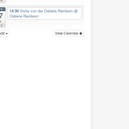
26
CT
14:30
Visite vun der Cidrerie Ramborn
@
7
Cidrerie Ramborn
t
26
Add
View Calendar