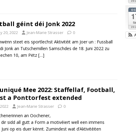
20
O
1
tball géint déi Jonk 2022
Sa
20
y 20, 2022
Jean-Marie Strasser
0
wënn steet eis sportlechst Aktivitéit am Joer un : Fussball
 di Jonk an Tutschemillen Samschdes de 18. Juni 2022 zu
echen 10, am Pëtz
[…]
iqué Mee 2022: Staffellaf, Football,
est a Ponttorfest extended
 2022
Jean-Marie Strasser
0
ochenerinnen an Oochener,
 dir sidd all gutt a Form a motivéiert well een immens
 Juni op eis duer kënnt. Zumindest wat d’Aktivitéiten