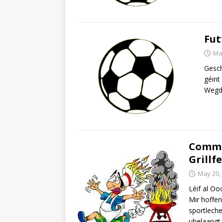
Fut
Ma
Gesch
géint
Wegd
Commun
Grillf
May 20,
Léif al O
Mir hoffen
sportleche
ubelaangt.