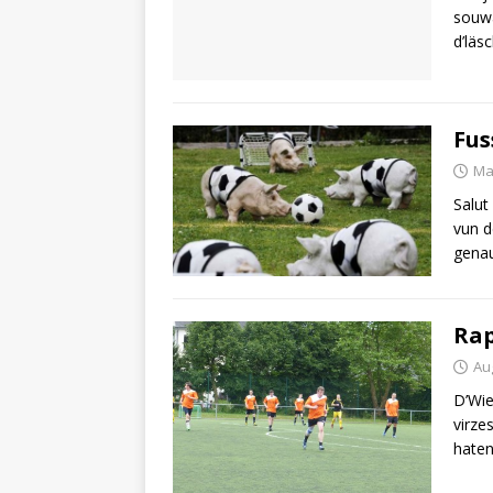
souwä
d’läs
Fus
Ma
Salut
vun d
gena
Rap
Au
D’Wie
virze
haten