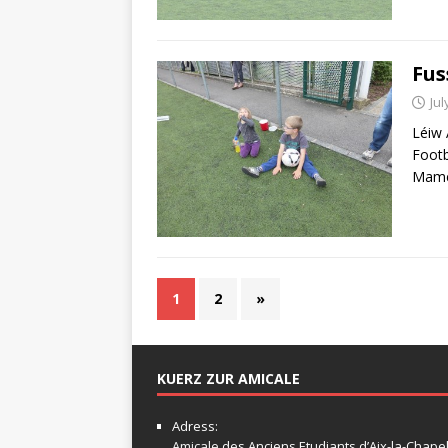
Fus
Jul
Léiw 
Footb
Mam
1
2
»
KUERZ ZUR AMICALE
Adress:
Amicale
des Anciens Etudiants d’Aix-la-Chapel