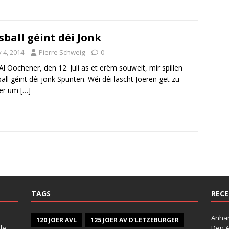
sball géint déi Jonk
y 4, 2014
Pierre Schweig
0
Al Oochener, den 12. Juli as et erëm souweit, mir spillen
all géint déi jonk Spunten. Wéi déi läscht Joëren get zu
er um
[…]
TAGS
RECE
Anhan
120 JOER AVL
125 JOER AV D'LETZEBURGER
le
Den A