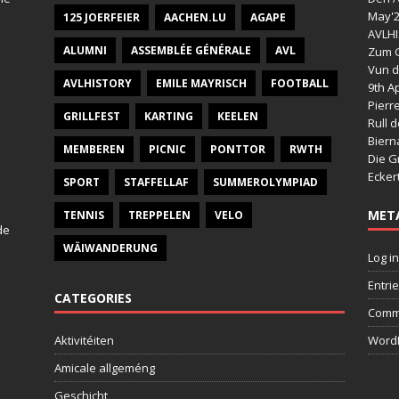
May'
125 JOERFEIER
AACHEN.LU
AGAPE
AVLHI
ALUMNI
ASSEMBLÉE GÉNÉRALE
AVL
Zum G
Vun d
AVLHISTORY
EMILE MAYRISCH
FOOTBALL
9th Ap
Pierr
GRILLFEST
KARTING
KEELEN
Rull 
Bier
MEMBEREN
PICNIC
PONTTOR
RWTH
Die G
Ecker
SPORT
STAFFELLAF
SUMMEROLYMPIAD
MET
TENNIS
TREPPELEN
VELO
de
WÄIWANDERUNG
Log in
Entri
CATEGORIES
Comm
Aktivitéiten
WordP
Amicale allgeméng
Geschicht