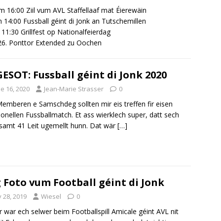
 16:00 Ziil vum AVL Staffellaaf mat Éierewäin
m 14:00 Fussball géint di Jonk an Tutschemillen
b 11:30 Grillfest op Nationalfeierdag
 26. Ponttor Extended zu Oochen
ESOT: Fussball géint di Jonk 2020
e 16, 2020
Jean-Marie Strasser
0
Memberen e Samschdeg sollten mir eis treffen fir eisen
tionellen Fussballmatch. Et ass wierklech super, datt sech
samt 41 Leit ugemellt hunn. Dat wär
[…]
 Foto vum Football géint di Jonk
y 28, 2019
Wiesel
0
r war ech selwer beim Footballspill Amicale géint AVL nit