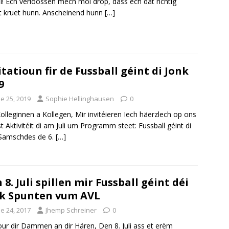
i! Ech verloossen mech mol drop, dass ech dat richtig
lt kruet hunn. Anscheinend hunn
[…]
itatioun fir de Fussball géint di Jonk
9
e 25, 2019
Sophie Hellinghausen
0
Kolleginnen a Kollegen, Mir invitéieren Iech häerzlech op ons
t Aktivitéit di am Juli um Programm steet: Fussball géint di
 Samschdes de 6.
[…]
 8. Juli spillen mir Fussball géint déi
k Spunten vum AVL
e 24, 2017
Jhemp Schreiner
0
ur dir Dammen an dir Hären, Den 8. Juli ass et erëm