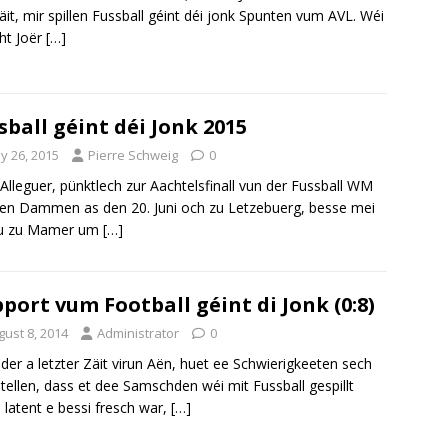
it, mir spillen Fussball géint déi jonk Spunten vum AVL. Wéi
cht Joër
[…]
sball géint déi Jonk 2015
y 26, 2015
Pierre Schweig
0
 Alleguer, pünktlech zur Aachtelsfinall vun der Fussball WM
en Dammen as den 20. Juni och zu Letzebuerg, besse mei
u zu Mamer um
[…]
port vum Football géint di Jonk (0:8)
gust 8, 2014
Administrator
0
der a letzter Zäit virun Aën, huet ee Schwierigkeeten sech
stellen, dass et dee Samschden wéi mit Fussball gespillt
 latent e bessi fresch war,
[…]