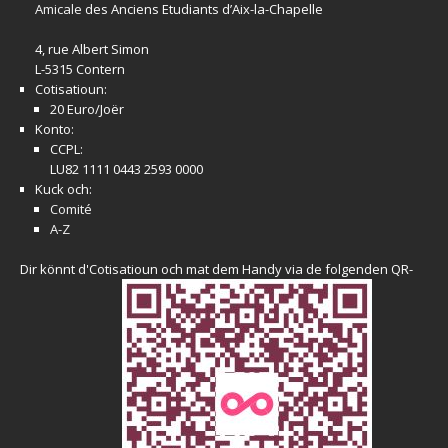
Amicale
des Anciens Etudiants d’Aix-la-Chapelle
4, rue Albert Simon
L-5315 Contern
Cotisatioun:
20 Euro/Joër
Konto:
CCPL:
LU82 1111 0443 2593 0000
Kuck och:
Comité
A-Z
Dir könnt d'Cotisatioun och mat dem Handy via de folgenden QR-