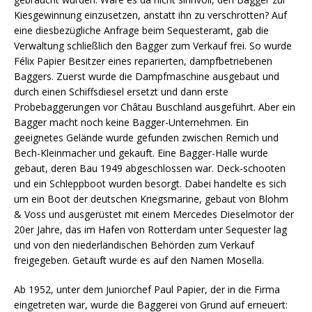
Kiesgewinnung einzusetzen, anstatt ihn zu verschrotten? Auf
eine diesbezügliche Anfrage beim Sequesteramt, gab die
Verwaltung schließlich den Bagger zum Verkauf frei. So wurde
Félix Papier Besitzer eines reparierten, dampfbetriebenen
Baggers. Zuerst wurde die Dampfmaschine ausgebaut und
durch einen Schiffsdiesel ersetzt und dann erste
Probebaggerungen vor Châtau Buschland ausgeführt. Aber ein
Bagger macht noch keine Bagger-Unternehmen. Ein
geeignetes Gelände wurde gefunden zwischen Remich und
Bech-Kleinmacher und gekauft. Eine Bagger-Halle wurde
gebaut, deren Bau 1949 abgeschlossen war. Deck-schooten
und ein Schleppboot wurden besorgt. Dabei handelte es sich
um ein Boot der deutschen Kriegsmarine, gebaut von Blohm
& Voss und ausgerüstet mit einem Mercedes Dieselmotor der
20er Jahre, das im Hafen von Rotterdam unter Sequester lag
und von den niederländischen Behörden zum Verkauf
freigegeben. Getauft wurde es auf den Namen Mosella.
Ab 1952, unter dem Juniorchef Paul Papier, der in die Firma
eingetreten war, wurde die Baggerei von Grund auf erneuert: