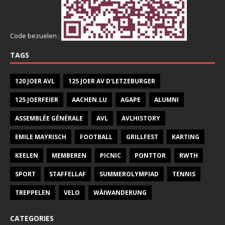
Code bezuelen :
TAGS
120 JOER AVL
125 JOER AV D'LETZEBURGER
125 JOERFEIER
AACHEN.LU
AGAPE
ALUMNI
ASSEMBLÉE GÉNÉRALE
AVL
AVLHISTORY
EMILE MAYRISCH
FOOTBALL
GRILLFEST
KARTING
KEELEN
MEMBEREN
PICNIC
PONTTOR
RWTH
SPORT
STAFFELLAF
SUMMEROLYMPIAD
TENNIS
TREPPELEN
VELO
WÄIWANDERUNG
CATEGORIES