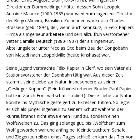
Direktor der Dommeldinger Hütte; dessen Sohn Leopold
Antoine Maurice (1900-1985) war wiederum Ingenieur Direktor
der Belgo Mineira, Brasilien. Zu nennen wäre noch Charles
Brasseur (geb. 1894), der, wenn auch sehr kurz, in Félix Papiers
Firma als Ingenieur arbeitete und sein allzu früh verstorbener
Vetter Camille Deutsch (1880-1907) der als Ingenieur,
Abteilungsleiter unter Nicolas Cito beim Bau der Congobahn
von Matadi nach Léopoldville (heute Kinshasa) war.
Seine Jugend verbrachte Félix Papier in Clerf, wo sein Vater als
Stationsvorsteher der Eisenbahn tätig war. Aus dieser Zeit
stammt seine Liebe zur Natur, insbesondere zu seinen
„Oeslinger Koppen“. (Sein frühverstorbener Bruder Paul Papier
hatte in Zürich Forstwirtschaft studiert). Diese Liebe zur Natur
konnte ins Mythische gesteigert zu Exzessen führen. So legte
er sich als junger Ingenieur zu seinem Schutz während der
Ruhraufstands nicht etwa einen Hund zu, sondern einen
Wolfswelpen zu. Das ging solange gut, bis „Wölfchen“ zum
Wolf geworden war und anfing bei Kleintierzüchtern Schafe
und Ziegen zu reißen; eines Tages schließlich kam das Tier von