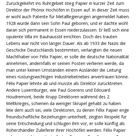
Zurückgekehrt ins Ruhrgebiet stieg Papier in kurzer Zeit zum
Direktor der Phönix Hochöfen in Essen auf. In dieser Zeit muss
er wohl auch Patente für Metalllegierungen angemeldet haben.
1928 wurde dann sein Sohn Paul geboren, und er dachte wohl
daran sich permanent in Essen niederzulassen. Er ließ sich eine
opulente Villa im Bauhausstil errichten. Doch des trauten
Lebens war nicht von langer Dauer. Als ab 1933 die Nazis die
Geschicke Deutschlands bestimmten, verlangten die neuen
Machthaber von Félix Papier, er solle die deutsche Nationalität
annehmen, andernfalls er seinen Posten verlieren werde, da
man unter keinen Umständen einem Ausländer die Leitung
eines rüstungswichtigen Industriebetriebes anvertrauen könne.
Félix Papier lehnte ab und musste als Direktor zurücktreten.
Andere Luxemburger, wie Paul Goerens und Edouard
Houdremont, beide Krupp Direktoren während des 2.
Weltkrieges, schienen da weniger Skrupel gehabt zu haben.
Wie dem auch sei, viele Direktoren, zu denen Félix Papier enge
freundschaftliche Beziehungen unterhielt, zeigten Respekt für
seine Entscheidung und schlugen ihm vor, er solle künftig als
Roherzhändler Zulieferer ihrer Hochöfen werden. Félix Papier