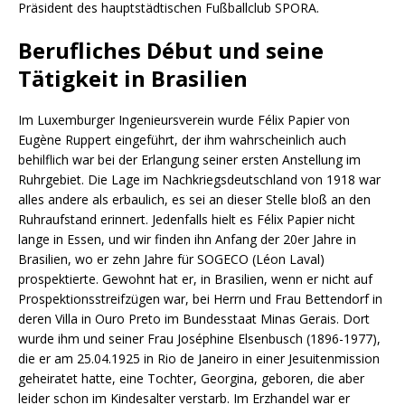
Präsident des hauptstädtischen Fußballclub SPORA.
Berufliches Début und seine
Tätigkeit in Brasilien
Im Luxemburger Ingenieursverein wurde Félix Papier von
Eugène Ruppert eingeführt, der ihm wahrscheinlich auch
behilflich war bei der Erlangung seiner ersten Anstellung im
Ruhrgebiet. Die Lage im Nachkriegsdeutschland von 1918 war
alles andere als erbaulich, es sei an dieser Stelle bloß an den
Ruhraufstand erinnert. Jedenfalls hielt es Félix Papier nicht
lange in Essen, und wir finden ihn Anfang der 20er Jahre in
Brasilien, wo er zehn Jahre für SOGECO (Léon Laval)
prospektierte. Gewohnt hat er, in Brasilien, wenn er nicht auf
Prospektionsstreifzügen war, bei Herrn und Frau Bettendorf in
deren Villa in Ouro Preto im Bundesstaat Minas Gerais. Dort
wurde ihm und seiner Frau Joséphine Elsenbusch (1896-1977),
die er am 25.04.1925 in Rio de Janeiro in einer Jesuitenmission
geheiratet hatte, eine Tochter, Georgina, geboren, die aber
leider schon im Kindesalter verstarb. Im Erzhandel war er