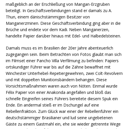
maßgeblich an der Erschließung von Mangan-Erzgruben
beteiligt. In Geschäftsverbindungen stand er damals zu A.
Thun, einem dänischstämmigen Besitzer von
Manganerzminen. Diese Geschäftsverbindung ging aber in die
Brüche und endete vor dem Kadi. Neben Manganerzen,
handelte Papier darüber hinaus mit Edel- und Halbedelsteinen.
Damals muss es im Brasilien der 20er Jahre abenteuerlich
zugegangen sein. Beim Betrachten von Fotos glaubt man sich
im Filmset einer Pancho Villa Verfilmung zu befinden: Papiers
ortskundiger Führer war bis auf die Zähne bewaffnet mit
Winchester Unterhebel-Repetiergewehren, zwei Colt-Revolvern
und mit doppelten Munitionsbändern behangen. Diese
Vorsichtsmaßnahmen waren auch von Nöten. Einmal wurde
Félix Papier von einer Anakonda angefallen und bloß das
schnelle Eingreifen seines Führers bereitete diesem Spuk ein
Ende. Ein andermal stieß er im Dschungel auf eine
Rebellenfraktion. Zum Glück war einer der Rebellenführer ein
deutschstämmiger Brasilianer und lud seine ungebetenen
Gäste zu einem Gastmahl ein, ehe sie wieder getrennte Wege