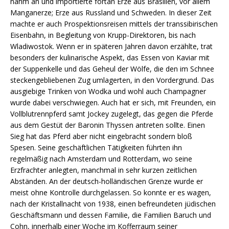
nahm an und importierte fortan Erze aus Brasilien, vor allem
Manganerze; Erze aus Russland und Schweden. In dieser Zeit
machte er auch Prospektionsreisen mittels der transsibirischen
Eisenbahn, in Begleitung von Krupp-Direktoren, bis nach
Wladiwostok. Wenn er in späteren Jahren davon erzählte, trat
besonders der kulinarische Aspekt, das Essen von Kaviar mit
der Suppenkelle und das Geheul der Wölfe, die den im Schnee
steckengebliebenen Zug umlagerten, in den Vordergrund. Das
ausgiebige Trinken von Wodka und wohl auch Champagner
wurde dabei verschwiegen. Auch hat er sich, mit Freunden, ein
Vollblutrennpferd samt Jockey zugelegt, das gegen die Pferde
aus dem Gestüt der Baronin Thyssen antreten sollte. Einen
Sieg hat das Pferd aber nicht eingebracht sondern bloß
Spesen. Seine geschäftlichen Tätigkeiten führten ihn
regelmäßig nach Amsterdam und Rotterdam, wo seine
Erzfrachter anlegten, manchmal in sehr kurzen zeitlichen
Abständen. An der deutsch-holländischen Grenze wurde er
meist ohne Kontrolle durchgelassen. So konnte er es wagen,
nach der Kristallnacht von 1938, einen befreundeten jüdischen
Geschäftsmann und dessen Familie, die Familien Baruch und
Cohn, innerhalb einer Woche im Kofferraum seiner