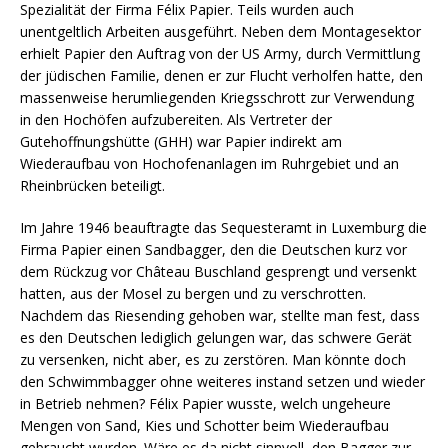
Spezialität der Firma Félix Papier. Teils wurden auch
unentgeltlich Arbeiten ausgeführt. Neben dem Montagesektor
erhielt Papier den Auftrag von der US Army, durch Vermittlung
der jüdischen Familie, denen er zur Flucht verholfen hatte, den
massenweise herumliegenden Kriegsschrott zur Verwendung
in den Hochöfen aufzubereiten. Als Vertreter der
Gutehoffnungshütte (GHH) war Papier indirekt am
Wiederaufbau von Hochofenanlagen im Ruhrgebiet und an
Rheinbrücken beteiligt.
Im Jahre 1946 beauftragte das Sequesteramt in Luxemburg die
Firma Papier einen Sandbagger, den die Deutschen kurz vor
dem Rückzug vor Château Buschland gesprengt und versenkt
hatten, aus der Mosel zu bergen und zu verschrotten.
Nachdem das Riesending gehoben war, stellte man fest, dass
es den Deutschen lediglich gelungen war, das schwere Gerät
zu versenken, nicht aber, es zu zerstören. Man könnte doch
den Schwimmbagger ohne weiteres instand setzen und wieder
in Betrieb nehmen? Félix Papier wusste, welch ungeheure
Mengen von Sand, Kies und Schotter beim Wiederaufbau
gebraucht wurden. Wäre es da nicht sinnvoll, den Bagger zur