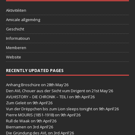
Aktivitéiten
Amicale allgeméng
Geschicht
Informatioun
Memberen
Website
RECENTLY UPDATED PAGES
Anhang Broschüre
on 28th May'26
Den AVL Chouer aus der Siicht vum Dirigent
on 21st May'26
AVLHISTORY – DIE CHRONIK – TEIL I
on 9th April'26
Zum Geleit
on 9th April'26
Vun der Drëppchen bis zum Lion sleeps tonight
on 9th April'26
Pierre MOURIS (1851-1918)
on 9th April'26
Rull de Waak
on 9th April'26
Biernamen
on 3rd April'26
Die Gründung des AVL
on 3rd April'26