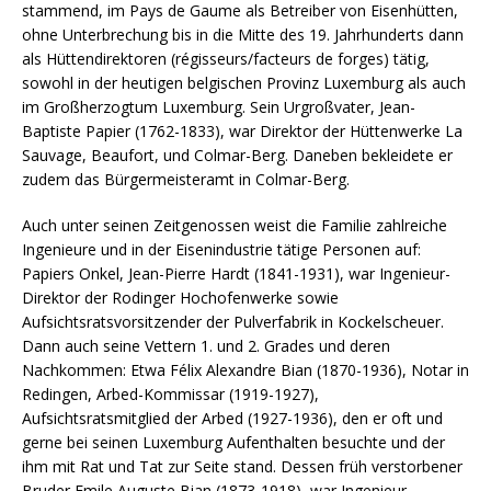
stammend, im Pays de Gaume als Betreiber von Eisenhütten,
ohne Unterbrechung bis in die Mitte des 19. Jahrhunderts dann
als Hüttendirektoren (régisseurs/facteurs de forges) tätig,
sowohl in der heutigen belgischen Provinz Luxemburg als auch
im Großherzogtum Luxemburg. Sein Urgroßvater, Jean-
Baptiste Papier (1762-1833), war Direktor der Hüttenwerke La
Sauvage, Beaufort, und Colmar-Berg. Daneben bekleidete er
zudem das Bürgermeisteramt in Colmar-Berg.
Auch unter seinen Zeitgenossen weist die Familie zahlreiche
Ingenieure und in der Eisenindustrie tätige Personen auf:
Papiers Onkel, Jean-Pierre Hardt (1841-1931), war Ingenieur-
Direktor der Rodinger Hochofenwerke sowie
Aufsichtsratsvorsitzender der Pulverfabrik in Kockelscheuer.
Dann auch seine Vettern 1. und 2. Grades und deren
Nachkommen: Etwa Félix Alexandre Bian (1870-1936), Notar in
Redingen, Arbed-Kommissar (1919-1927),
Aufsichtsratsmitglied der Arbed (1927-1936), den er oft und
gerne bei seinen Luxemburg Aufenthalten besuchte und der
ihm mit Rat und Tat zur Seite stand. Dessen früh verstorbener
Bruder Emile Auguste Bian (1873-1918), war Ingenieur-