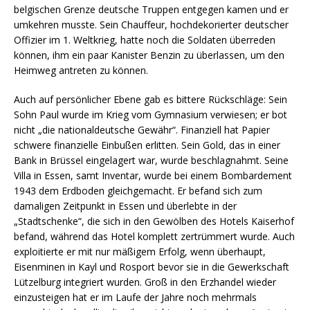
belgischen Grenze deutsche Truppen entgegen kamen und er
umkehren musste. Sein Chauffeur, hochdekorierter deutscher
Offizier im 1. Weltkrieg, hatte noch die Soldaten überreden
können, ihm ein paar Kanister Benzin zu überlassen, um den
Heimweg antreten zu können.
Auch auf persönlicher Ebene gab es bittere Rückschläge: Sein
Sohn Paul wurde im Krieg vom Gymnasium verwiesen; er bot
nicht „die nationaldeutsche Gewähr“. Finanziell hat Papier
schwere finanzielle Einbußen erlitten. Sein Gold, das in einer
Bank in Brüssel eingelagert war, wurde beschlagnahmt. Seine
Villa in Essen, samt Inventar, wurde bei einem Bombardement
1943 dem Erdboden gleichgemacht. Er befand sich zum
damaligen Zeitpunkt in Essen und überlebte in der
„Stadtschenke“, die sich in den Gewölben des Hotels Kaiserhof
befand, während das Hotel komplett zertrümmert wurde. Auch
exploitierte er mit nur mäßigem Erfolg, wenn überhaupt,
Eisenminen in Kayl und Rosport bevor sie in die Gewerkschaft
Lützelburg integriert wurden. Groß in den Erzhandel wieder
einzusteigen hat er im Laufe der Jahre noch mehrmals