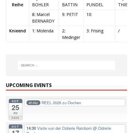
Reihe
BOHLER
BATTIN
PUNDEL
THIELE
8: Marcel
9: PETIT
10:
BERNARDY
Knieend
1: Molenda
2:
3: Frising
/
Medinger
UPCOMING EVENTS
SEP
REEL 2026 zu Oochen
all-day
25
Fri
2026
OCT
14:30
Visite vun der Cidrerie Ramborn
@ Cidrerie
17