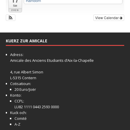
Ramborn
Sat
2026
View Calendar
KUERZ ZUR AMICALE
Adress:
Amicale
des Anciens Etudiants d’Aix-la-Chapelle
4, rue Albert Simon
L-5315 Contern
Cotisatioun:
20 Euro/Joër
Konto:
CCPL:
LU82 1111 0443 2593 0000
Kuck och:
Comité
A-Z