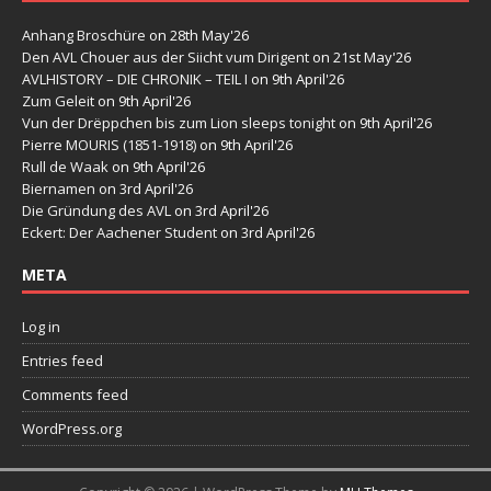
Anhang Broschüre
on 28th May'26
Den AVL Chouer aus der Siicht vum Dirigent
on 21st May'26
AVLHISTORY – DIE CHRONIK – TEIL I
on 9th April'26
Zum Geleit
on 9th April'26
Vun der Drëppchen bis zum Lion sleeps tonight
on 9th April'26
Pierre MOURIS (1851-1918)
on 9th April'26
Rull de Waak
on 9th April'26
Biernamen
on 3rd April'26
Die Gründung des AVL
on 3rd April'26
Eckert: Der Aachener Student
on 3rd April'26
META
Log in
Entries feed
Comments feed
WordPress.org