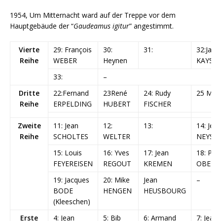
1954, Um Mitternacht ward auf der Treppe vor dem
Hauptgebäude der “
Gaudeamus igitur
” angestimmt.
Vierte
29: François
30:
31:
32:Jacq
Reihe
WEBER
Heynen
KAYSE
33:
–
Dritte
22:Fernand
23René
24: Rudy
25 MA
Reihe
ERPELDING
HUBERT
FISCHER
Zweite
11: Jean
12:
13:
14: Jea
Reihe
SCHOLTES
WELTER
NEYS
15: Louis
16: Yves
17: Jean
18: Pier
FEYEREISEN
REGOUT
KREMEN
OBERT
19: Jacques
20: Mike
Jean
–
BODE
HENGEN
HEUSBOURG
(Kleeschen)
Erste
4: Jean
5: Bib
6: Armand
7: Jean