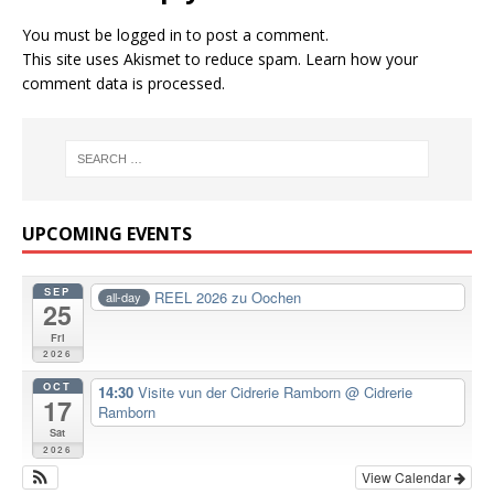
You must be
logged in
to post a comment.
This site uses Akismet to reduce spam.
Learn how your
comment data is processed.
UPCOMING EVENTS
SEP
REEL 2026 zu Oochen
all-day
25
Fri
2026
OCT
14:30
Visite vun der Cidrerie Ramborn
@ Cidrerie
17
Ramborn
Sat
2026
View Calendar