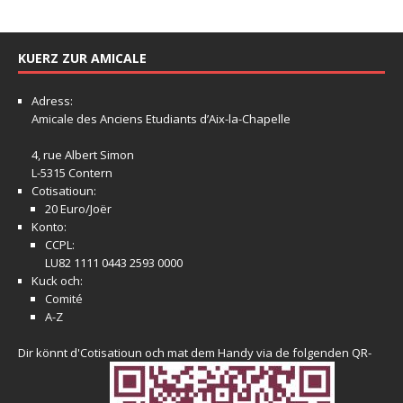
KUERZ ZUR AMICALE
Adress:
Amicale
des Anciens Etudiants d’Aix-la-Chapelle
4, rue Albert Simon
L-5315 Contern
Cotisatioun:
20 Euro/Joër
Konto:
CCPL:
LU82 1111 0443 2593 0000
Kuck och:
Comité
A-Z
Dir könnt d'Cotisatioun och mat dem Handy via de folgenden QR-