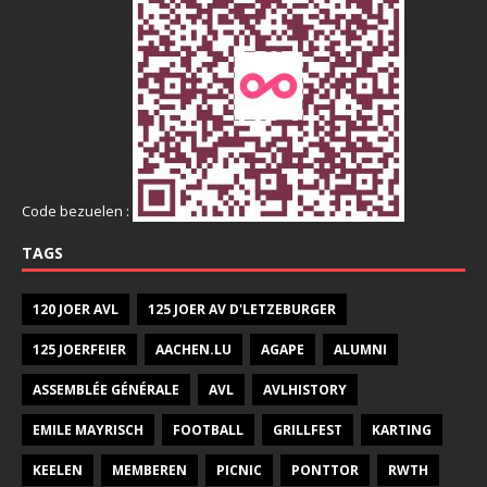
Code bezuelen :
TAGS
120 JOER AVL
125 JOER AV D'LETZEBURGER
125 JOERFEIER
AACHEN.LU
AGAPE
ALUMNI
ASSEMBLÉE GÉNÉRALE
AVL
AVLHISTORY
EMILE MAYRISCH
FOOTBALL
GRILLFEST
KARTING
KEELEN
MEMBEREN
PICNIC
PONTTOR
RWTH