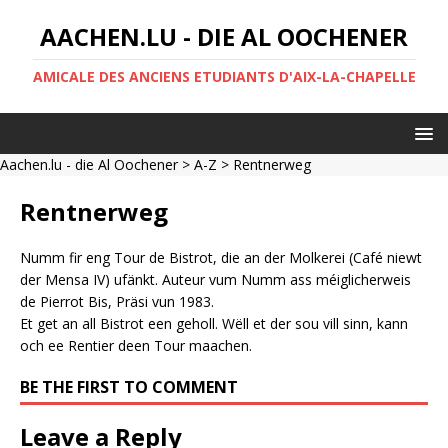
AACHEN.LU - DIE AL OOCHENER
AMICALE DES ANCIENS ETUDIANTS D'AIX-LA-CHAPELLE
Aachen.lu - die Al Oochener
>
A-Z
> Rentnerweg
Rentnerweg
Numm fir eng Tour de Bistrot, die an der Molkerei (Café niewt
der Mensa IV) ufänkt. Auteur vum Numm ass méiglicherweis
de Pierrot Bis, Präsi vun 1983.
Et get an all Bistrot een geholl. Wëll et der sou vill sinn, kann
och ee Rentier deen Tour maachen.
BE THE FIRST TO COMMENT
Leave a Reply