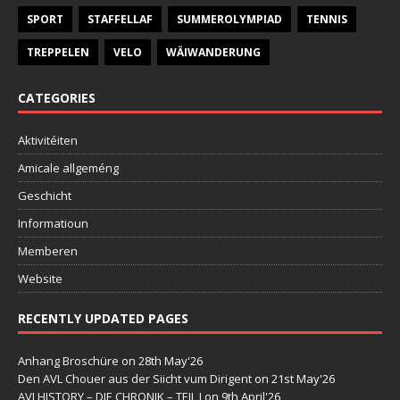
SPORT
STAFFELLAF
SUMMEROLYMPIAD
TENNIS
TREPPELEN
VELO
WÄIWANDERUNG
CATEGORIES
Aktivitéiten
Amicale allgeméng
Geschicht
Informatioun
Memberen
Website
RECENTLY UPDATED PAGES
Anhang Broschüre
on 28th May'26
Den AVL Chouer aus der Siicht vum Dirigent
on 21st May'26
AVLHISTORY – DIE CHRONIK – TEIL I
on 9th April'26