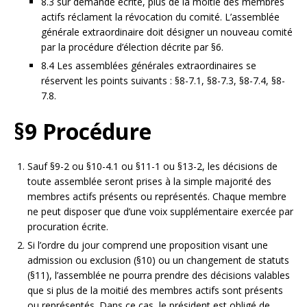
8.3 sur demande écrite, plus de la moitié des membres
actifs réclament la révocation du comité. L’assemblée
générale extraordinaire doit désigner un nouveau comité
par la procédure d’élection décrite par §6.
8.4 Les assemblées générales extraordinaires se
réservent les points suivants : §8-7.1, §8-7.3, §8-7.4, §8-
7.8.
§9 Procédure
Sauf §9-2 ou §10-4.1 ou §11-1 ou §13-2, les décisions de
toute assemblée seront prises à la simple majorité des
membres actifs présents ou représentés. Chaque membre
ne peut disposer que d’une voix supplémentaire exercée par
procuration écrite.
Si l’ordre du jour comprend une proposition visant une
admission ou exclusion (§10) ou un changement de statuts
(§11), l’assemblée ne pourra prendre des décisions valables
que si plus de la moitié des membres actifs sont présents
ou représentés. Dans ce cas, le président est obligé de