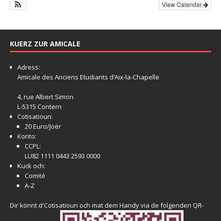
View Calendar
KUERZ ZUR AMICALE
Adress:
Amicale
des Anciens Etudiants d’Aix-la-Chapelle
4, rue Albert Simon
L-5315 Contern
Cotisatioun:
20 Euro/Joër
Konto:
CCPL:
LU82 1111 0443 2593 0000
Kuck och:
Comité
A-Z
Dir könnt d'Cotisatioun och mat dem Handy via de folgenden QR-