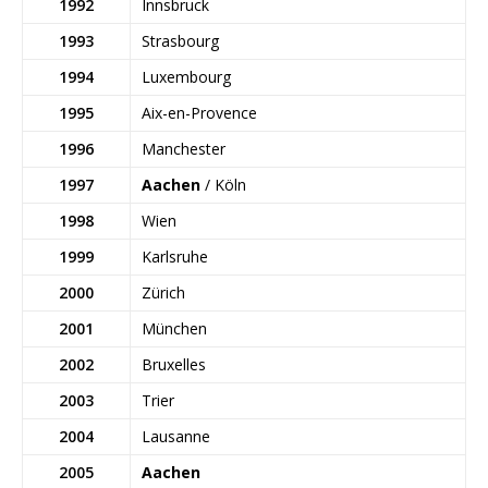
1992
Innsbruck
1993
Strasbourg
1994
Luxembourg
1995
Aix-en-Provence
1996
Manchester
1997
Aachen
/ Köln
1998
Wien
1999
Karlsruhe
2000
Zürich
2001
München
2002
Bruxelles
2003
Trier
2004
Lausanne
2005
Aachen