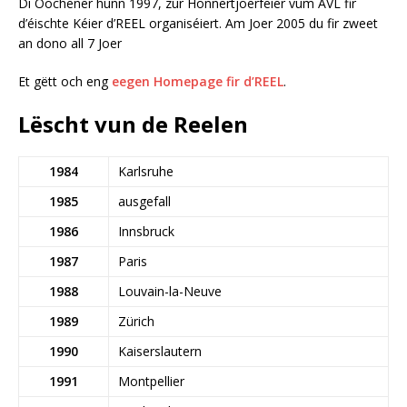
Di Oochener hunn 1997, zur Honnertjoerfeier vum AVL fir
d’éischte Kéier d’REEL organiséiert. Am Joer 2005 du fir zweet
an dono all 7 Joer
Et gëtt och eng
eegen Homepage fir d’REEL
.
Lëscht vun de Reelen
1984
Karlsruhe
1985
ausgefall
1986
Innsbruck
1987
Paris
1988
Louvain-la-Neuve
1989
Zürich
1990
Kaiserslautern
1991
Montpellier