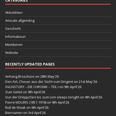
CATEGORIES
Aktivitéiten
Amicale allgeméng
Geschicht
Informatioun
Memberen
Website
RECENTLY UPDATED PAGES
Anhang Broschüre
on 28th May'26
Den AVL Chouer aus der Siicht vum Dirigent
on 21st May'26
AVLHISTORY – DIE CHRONIK – TEIL I
on 9th April'26
Zum Geleit
on 9th April'26
Vun der Drëppchen bis zum Lion sleeps tonight
on 9th April'26
Pierre MOURIS (1851-1918)
on 9th April'26
Rull de Waak
on 9th April'26
Biernamen
on 3rd April'26