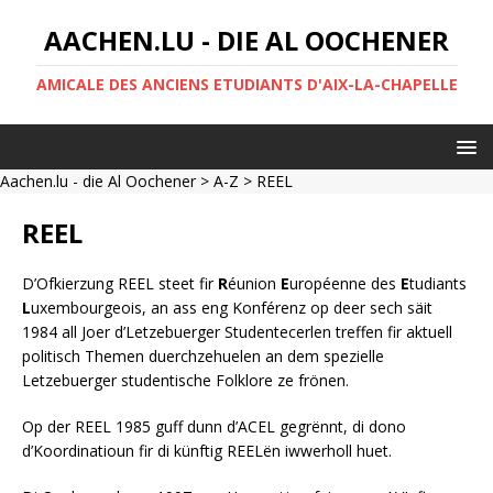
AACHEN.LU - DIE AL OOCHENER
AMICALE DES ANCIENS ETUDIANTS D'AIX-LA-CHAPELLE
Aachen.lu - die Al Oochener
>
A-Z
> REEL
REEL
D’Ofkierzung REEL steet fir
R
éunion
E
uropéenne des
E
tudiants
L
uxembourgeois, an ass eng Konférenz op deer sech säit
1984 all Joer d’Letzebuerger Studentecerlen treffen fir aktuell
politisch Themen duerchzehuelen an dem spezielle
Letzebuerger studentische Folklore ze frönen.
Op der REEL 1985 guff dunn d’ACEL gegrënnt, di dono
d’Koordinatioun fir di künftig REELën iwwerholl huet.