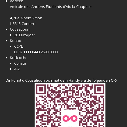
Adress:
Amicale
des Anciens Etudiants d’Aix-la-Chapelle
4, rue Albert Simon
L-5315 Contern
Cotisatioun:
20 Euro/Joër
Konto:
CCPL:
LU82 1111 0443 2593 0000
Kuck och:
Comité
A-Z
Dir könnt d'Cotisatioun och mat dem Handy via de folgenden QR-