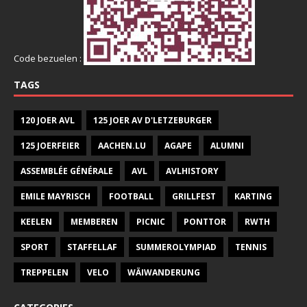
Code bezuelen :
TAGS
120 JOER AVL
125 JOER AV D'LETZEBURGER
125 JOERFEIER
AACHEN.LU
AGAPE
ALUMNI
ASSEMBLÉE GÉNÉRALE
AVL
AVLHISTORY
EMILE MAYRISCH
FOOTBALL
GRILLFEST
KARTING
KEELEN
MEMBEREN
PICNIC
PONTTOR
RWTH
SPORT
STAFFELLAF
SUMMEROLYMPIAD
TENNIS
TREPPELEN
VELO
WÄIWANDERUNG