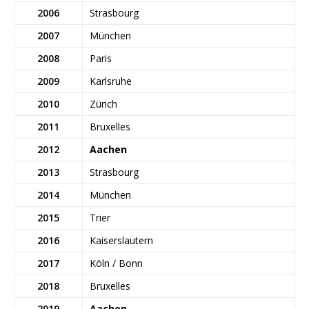
2006
Strasbourg
2007
München
2008
Paris
2009
Karlsruhe
2010
Zürich
2011
Bruxelles
2012
Aachen
2013
Strasbourg
2014
München
2015
Trier
2016
Kaiserslautern
2017
Köln / Bonn
2018
Bruxelles
2019
Aachen