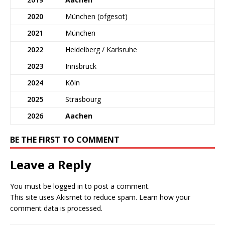
2020
München (ofgesot)
2021
München
2022
Heidelberg / Karlsruhe
2023
Innsbruck
2024
Köln
2025
Strasbourg
2026
Aachen
BE THE FIRST TO COMMENT
Leave a Reply
You must be
logged in
to post a comment.
This site uses Akismet to reduce spam.
Learn how your
comment data is processed.