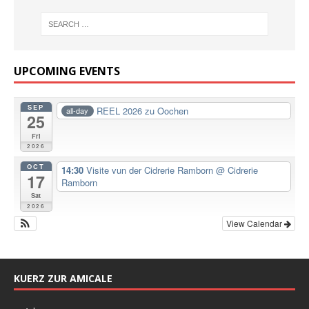
UPCOMING EVENTS
SEP
REEL 2026 zu Oochen
all-day
25
Fri
2026
OCT
14:30
Visite vun der Cidrerie Ramborn
@ Cidrerie
17
Ramborn
Sat
2026
View Calendar
KUERZ ZUR AMICALE