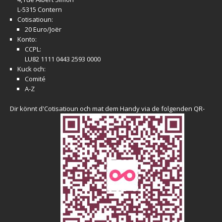
L-5315 Contern
Cotisatioun:
20 Euro/Joër
Konto:
CCPL:
LU82 1111 0443 2593 0000
Kuck och:
Comité
A-Z
Dir könnt d'Cotisatioun och mat dem Handy via de folgenden QR-