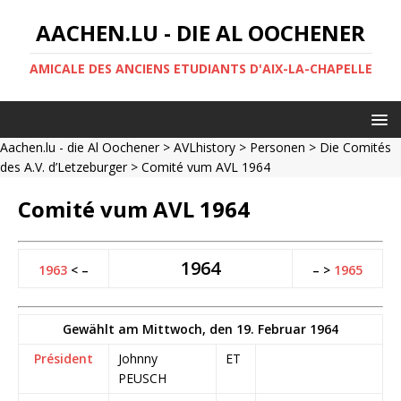
AACHEN.LU - DIE AL OOCHENER
AMICALE DES ANCIENS ETUDIANTS D'AIX-LA-CHAPELLE
Aachen.lu - die Al Oochener
>
AVLhistory
>
Personen
>
Die Comités
des A.V. d’Letzeburger
> Comité vum AVL 1964
Comité vum AVL 1964
1964
1963
< –
– >
1965
Gewählt am Mittwoch, den 19. Februar 1964
Président
Johnny
ET
PEUSCH