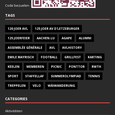
Code bezuelen :
TAGS
120 JOER AVL
125 JOER AV D'LETZEBURGER
125 JOERFEIER
AACHEN.LU
AGAPE
ALUMNI
ASSEMBLÉE GÉNÉRALE
AVL
AVLHISTORY
EMILE MAYRISCH
FOOTBALL
GRILLFEST
KARTING
KEELEN
MEMBEREN
PICNIC
PONTTOR
RWTH
SPORT
STAFFELLAF
SUMMEROLYMPIAD
TENNIS
TREPPELEN
VELO
WÄIWANDERUNG
CATEGORIES
Aktivitéiten