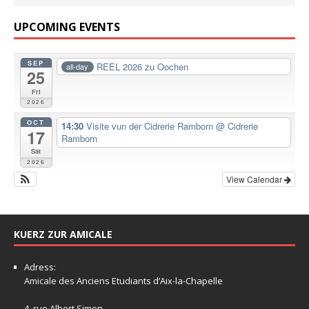
UPCOMING EVENTS
SEP
REEL 2026 zu Oochen
all-day
25
Fri
2026
OCT
14:30
Visite vun der Cidrerie Ramborn
@ Cidrerie
17
Ramborn
Sat
2026
View Calendar
KUERZ ZUR AMICALE
Adress:
Amicale
des Anciens Etudiants d’Aix-la-Chapelle
4, rue Albert Simon