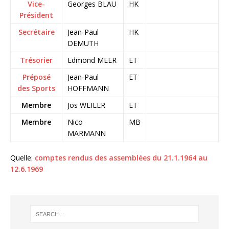
Vice-
Georges BLAU
HK
Président
Secrétaire
Jean-Paul
HK
DEMUTH
Trésorier
Edmond MEER
ET
Préposé
Jean-Paul
ET
des Sports
HOFFMANN
Membre
Jos WEILER
ET
Membre
Nico
MB
MARMANN
Quelle:
comptes rendus des assemblées du 21.1.1964 au
12.6.1969