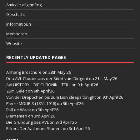
Amicale allgeméng
Geschicht
Informatioun
Memberen
Website
RECENTLY UPDATED PAGES
Anhang Broschüre
on 28th May'26
Den AVL Chouer aus der Siicht vum Dirigent
on 21st May'26
AVLHISTORY – DIE CHRONIK – TEIL I
on 9th April'26
Zum Geleit
on 9th April'26
Vun der Drëppchen bis zum Lion sleeps tonight
on 9th April'26
Pierre MOURIS (1851-1918)
on 9th April'26
Rull de Waak
on 9th April'26
Biernamen
on 3rd April'26
Die Gründung des AVL
on 3rd April'26
Eckert: Der Aachener Student
on 3rd April'26