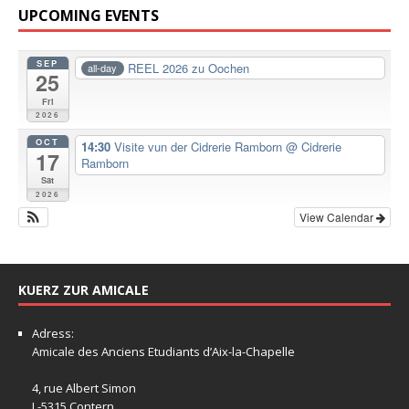
UPCOMING EVENTS
SEP
REEL 2026 zu Oochen
all-day
25
Fri
2026
OCT
14:30
Visite vun der Cidrerie Ramborn
@ Cidrerie
17
Ramborn
Sat
2026
View Calendar
KUERZ ZUR AMICALE
Adress:
Amicale
des Anciens Etudiants d’Aix-la-Chapelle
4, rue Albert Simon
L-5315 Contern