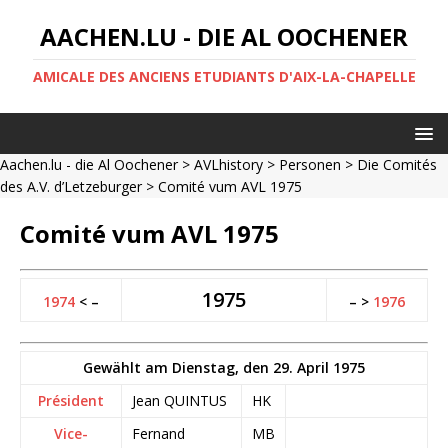
AACHEN.LU - DIE AL OOCHENER
AMICALE DES ANCIENS ETUDIANTS D'AIX-LA-CHAPELLE
Aachen.lu - die Al Oochener
>
AVLhistory
>
Personen
>
Die Comités
des A.V. d’Letzeburger
> Comité vum AVL 1975
Comité vum AVL 1975
1975
1974
< –
– >
1976
Gewählt am Dienstag, den 29. April 1975
Président
Jean QUINTUS
HK
Vice-
Fernand
MB