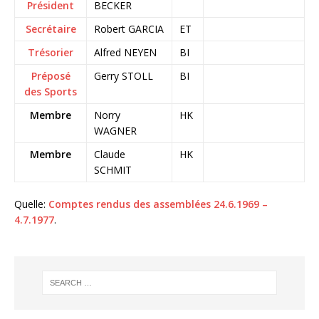
Président
BECKER
Secrétaire
Robert GARCIA
ET
Trésorier
Alfred NEYEN
BI
Préposé
Gerry STOLL
BI
des Sports
Membre
Norry
HK
WAGNER
Membre
Claude
HK
SCHMIT
Quelle:
Comptes rendus des assemblées 24.6.1969 –
4.7.1977
.