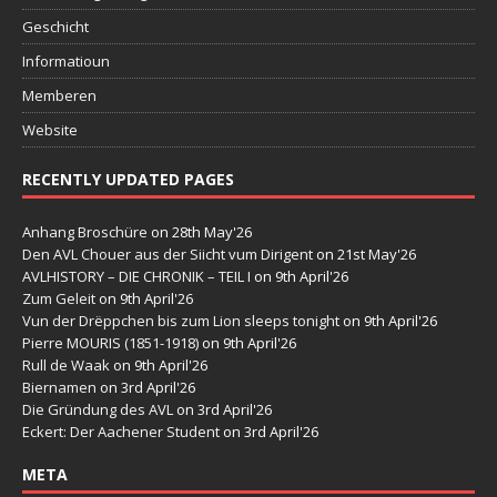
Geschicht
Informatioun
Memberen
Website
RECENTLY UPDATED PAGES
Anhang Broschüre
on 28th May'26
Den AVL Chouer aus der Siicht vum Dirigent
on 21st May'26
AVLHISTORY – DIE CHRONIK – TEIL I
on 9th April'26
Zum Geleit
on 9th April'26
Vun der Drëppchen bis zum Lion sleeps tonight
on 9th April'26
Pierre MOURIS (1851-1918)
on 9th April'26
Rull de Waak
on 9th April'26
Biernamen
on 3rd April'26
Die Gründung des AVL
on 3rd April'26
Eckert: Der Aachener Student
on 3rd April'26
META