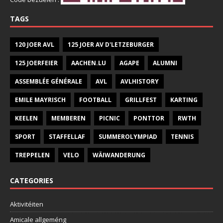
TAGS
120 JOER AVL
125 JOER AV D'LETZEBURGER
125 JOERFEIER
AACHEN.LU
AGAPE
ALUMNI
ASSEMBLÉE GÉNÉRALE
AVL
AVLHISTORY
EMILE MAYRISCH
FOOTBALL
GRILLFEST
KARTING
KEELEN
MEMBEREN
PICNIC
PONTTOR
RWTH
SPORT
STAFFELLAF
SUMMEROLYMPIAD
TENNIS
TREPPELEN
VELO
WÄIWANDERUNG
CATEGORIES
Aktivitéiten
Amicale allgeméng