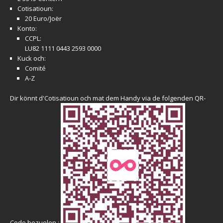
Cotisatioun:
20 Euro/Joër
Konto:
CCPL:
LU82 1111 0443 2593 0000
Kuck och:
Comité
A-Z
Dir könnt d'Cotisatioun och mat dem Handy via de folgenden QR-
Code bezuelen :