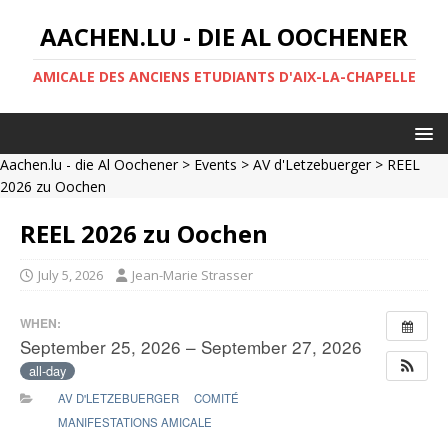
AACHEN.LU - DIE AL OOCHENER
AMICALE DES ANCIENS ETUDIANTS D'AIX-LA-CHAPELLE
Aachen.lu - die Al Oochener
>
Events
>
AV d'Letzebuerger
> REEL
2026 zu Oochen
REEL 2026 zu Oochen
July 5, 2026
Jean-Marie Strasser
WHEN:
September 25, 2026 – September 27, 2026
all-day
AV D'LETZEBUERGER
COMITÉ
MANIFESTATIONS AMICALE