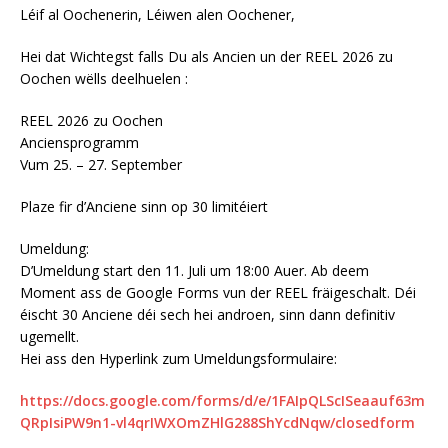
Léif al Oochenerin, Léiwen alen Oochener,
Hei dat Wichtegst falls Du als Ancien un der REEL 2026 zu
Oochen wëlls deelhuelen :
REEL 2026 zu Oochen
Anciensprogramm
Vum 25. – 27. September
Plaze fir d’Anciene sinn op 30 limitéiert
Umeldung:
D’Umeldung start den 11. Juli um 18:00 Auer. Ab deem
Moment ass de Google Forms vun der REEL fräigeschalt. Déi
éischt 30 Anciene déi sech hei androen, sinn dann definitiv
ugemellt.
Hei ass den Hyperlink zum Umeldungsformulaire:
https://docs.google.com/forms/d/e/1FAIpQLScISeaauf63m
QRpIsiPW9n1-vl4qrIWXOmZHlG288ShYcdNqw/closedform